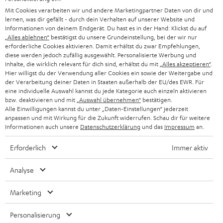
n
Mit Cookies verarbeiten wir und andere Marketingpartner Daten von dir und
HIFI-LAUTSPRECHER
PRESSE & MARKETING
lernen, was dir gefällt - durch dein Verhalten auf unserer Website und
g
ÖSTERREICH
Informationen von deinem Endgerät. Du hast es in der Hand: Klickst du auf
SMART HOME
„Alles ablehnen“
bestätigst du unsere Grundeinstellung, bei der wir nur
GESCHÄFTSKUNDEN
erforderliche Cookies aktivieren. Damit erhältst du zwar Empfehlungen,
SCHWEIZ
BLUETOOTH-LAUTSPRECHER
diese werden jedoch zufällig ausgewählt. Personalisierte Werbung und
PARTNERPROGRAMM
Inhalte, die wirklich relevant für dich sind, erhältst du mit
„Alles akzeptieren“
.
Hier willigst du der Verwendung aller Cookies ein sowie der Weitergabe und
KOPFHÖRER
NIEDERLANDE
der Verarbeitung deiner Daten in Staaten außerhalb der EU/des EWR. Für
BLOG
eine individuelle Auswahl kannst du jede Kategorie auch einzeln aktivieren
BLUETOOTH-KOPFHÖRER
bzw. deaktivieren und mit
„Auswahl übernehmen“
bestätigen.
NEWSLETTER
Alle Einwilligungen kannst du unter „Daten-Einstellungen“ jederzeit
BELGIEN
anpassen und mit Wirkung für die Zukunft widerrufen. Schau dir für weitere
STEREOANLAGEN
STORES
Informationen auch unsere
Datenschutzerklärung
und das
Impressum
an.
FRANKREICH
LAUTSPRECHER
Erforderlich
Immer aktiv
DEINE VORTEILE BEI TEUFEL
POLEN
ULTIMA-SERIE
Analyse
TEUFEL STORY
IN-EAR-KOPFHÖRER
SPANIEN
UNSER MANAGEMENT
Marketing
FANSHOP
NACHHALTIGKEIT
Personalisierung
ITALIEN