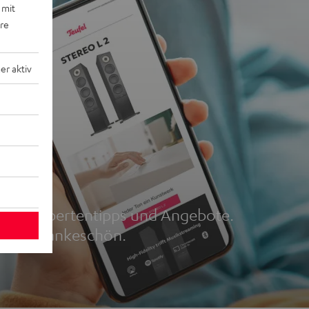
 mit
ere
r aktiv
r
und, Expertentipps und Angebote.
5 € als Dankeschön.