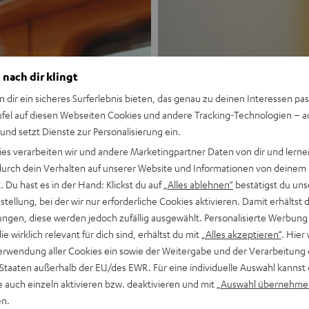
 nach dir klingt
n dir ein sicheres Surferlebnis bieten, das genau zu deinen Interessen pas
ufel auf diesen Webseiten Cookies und andere Tracking-Technologien – 
 und setzt Dienste zur Personalisierung ein.
Neu
ies verarbeiten wir und andere Marketingpartner Daten von dir und lernen
- durch dein Verhalten auf unserer Website und Informationen von deinem
MOTIV® GO
 Du hast es in der Hand: Klickst du auf
„Alles ablehnen“
bestätigst du uns
tellung, bei der wir nur erforderliche Cookies aktivieren. Damit erhältst 
ngen, diese werden jedoch zufällig ausgewählt. Personalisierte Werbung
Stil trifft Sound
die wirklich relevant für dich sind, erhältst du mit
„Alles akzeptieren“
. Hier 
erwendung aller Cookies ein sowie der Weitergabe und der Verarbeitung 
Mehr entdecken
 Staaten außerhalb der EU/des EWR. Für eine individuelle Auswahl kannst 
e auch einzeln aktivieren bzw. deaktivieren und mit
„Auswahl übernehme
en.