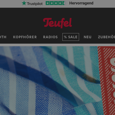
ersandkosten sparen mit
VKF-72F
06
D
:
17
H
:
01
M
:
09
OTH
KOPFHÖRER
RADIOS
SALE
NEU
ZUBEHÖ