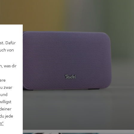
st. Dafür
auch von
, was dir
 2
ere
du zwar
 und
willigst
deiner
du jede
n“