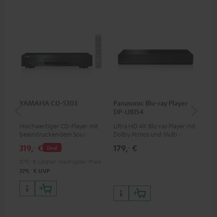
YAMAHA CD-S303
Panasonic Blu-ray Player
Hi
DP-UB154
mit
Hochwertiger CD-Player mit
Ultra HD 4K Blu-ray Player mit
Hig
beeindruckendem Sound und
Dolby Atmos und Multi HDR-
unt
wertiger Verarbeitung
Unterstützung inklusive
wie
319,
€
179,
€
16
‐
‐
Deal
HDR10+ für eine überragende
Bildqualität mit lebensechten
379,
‐
€
Letzter niedrigster Preis
Kontrasten und Farben
‐
379,
€
UVP