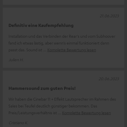
21.06.2023
Definitiv eine Kaufempfehlung
Installation und das Verbinden der Rear‘s und vom Subhoover
fand ich etwas lästig, aber wenn‘s einmal funktioniert dann
passt das. Sound ist
Komplette Bewertung lesen
Julien H.
20.06.2023
Hammersound zum guten Preis!
Wir haben die Cinebar 11 + Effekt Lautsprecher im Rahmen des
Sales bei Teufel deutlich günstiger bekommen. Das
Preis/Leistungsverhältnis ist
Komplette Bewertung lesen
Cristiano K.