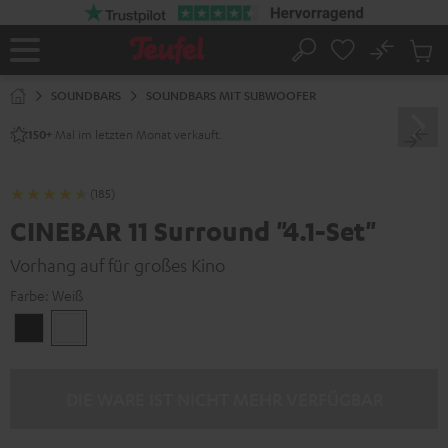
ZUM
NHALT
RINGEN
No
Abs
Startseite
Suche
Artike
im
SOUNDBARS
SOUNDBARS MIT SUBWOOFER
Waren
Mal im letzten Monat verkauft.
150+
(185)
CINEBAR 11 Surround "4.1-Set"
Vorhang auf für großes Kino
Farbe:
Weiß
Schwarz
Weiß
DIE WARE IST NICHT MEHR VERFÜGBAR