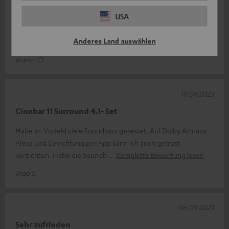
USA
Das CINEBAR 11 Surround "4.1-Set" fügt sich nahtlos ins
Wohnzimmer ein ohne lästige Kabelverlegung. Es bietet
Anderes Land auswählen
ausgewogen Sound mit kräftige
Komplette Bewertung lesen
Kranz, O.
19.09.2023
Cinebar 11 Surround 4.1- Set
Habe im Vorfeld viele Soundbars getestet. Auf Dolby Athmos ,
Alexa und Einrichtung per App kann ich auch getrost
verzichten. Habe die Soundb
Komplette Bewertung lesen
Ingo S.
06.09.2023
Sehr zufrieden