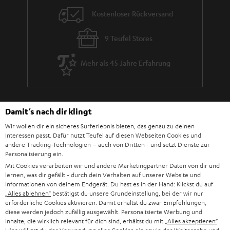
Kostenloser Rückversand
9 Teufel Stores
Mehr als 45 Jahre Erfahrung
Damit‘s nach dir klingt
Wir wollen dir ein sicheres Surferlebnis bieten, das genau zu deinen
Interessen passt. Dafür nutzt Teufel auf diesen Webseiten Cookies und
andere Tracking-Technologien – auch von Dritten - und setzt Dienste zur
Personalisierung ein.
Mit Cookies verarbeiten wir und andere Marketingpartner Daten von dir und
lernen, was dir gefällt - durch dein Verhalten auf unserer Website und
Informationen von deinem Endgerät. Du hast es in der Hand: Klickst du auf
„Alles ablehnen“
bestätigst du unsere Grundeinstellung, bei der wir nur
erforderliche Cookies aktivieren. Damit erhältst du zwar Empfehlungen,
Teufel Blog
diese werden jedoch zufällig ausgewählt. Personalisierte Werbung und
Audio-Technologien, HiFi-Trends, Tipps & Tricks
Inhalte, die wirklich relevant für dich sind, erhältst du mit
„Alles akzeptieren“
.