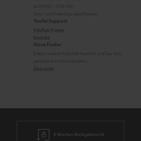
-
n
r
z
Sa 09:00 – 17:30 Uhr
L
t
ä
u
Sonn- und Feiertage geschlossen
e
a
t
Teufel Support
r
x
k
e
Häufige Fragen
G
i
Kontakt
t
R
a
Store Finder
k
d
ü
r
Erlebe unsere Produkte hautnah und lass dich
o
a
c
a
persönlich im Store beraten.
n
t
k
Übersicht
n
e
n
t
n
a
i
h
e
m
e
8 Wochen Rückgaberecht