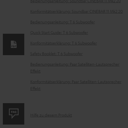
D
Bedienungsanleitung: Soundbar CINEBAR 11 Mk2 20
o
Konformitätserklärung: Soundbar CINEBAR 11 Mk2 20
k
Bedienungsanleitung: T 6 Subwoofer
u
Quick Start Guide: T 6 Subwoofer
m
e
Konformitätserklärung: T 6 Subwoofer
n
Safety Booklet: T 6 Subwoofer
t
Bedienungsanleitung: Paar Satelliten-Lautsprecher
e
Effekt
z
Konformitätserklärung: Paar Satelliten-Lautsprecher
u
Effekt
m
H
e
P
Hilfe zu diesem Produkt
r
r