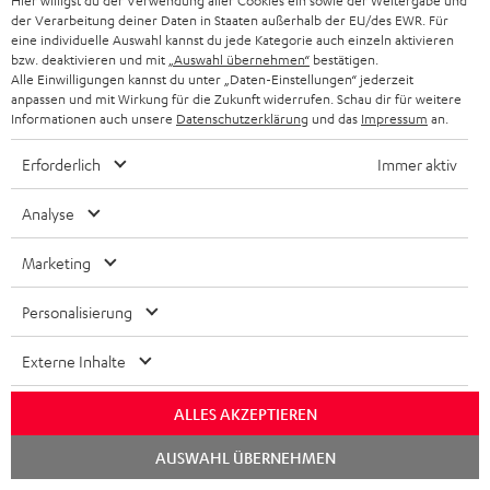
Hier willigst du der Verwendung aller Cookies ein sowie der Weitergabe und
der Verarbeitung deiner Daten in Staaten außerhalb der EU/des EWR. Für
Teufel Support
eine individuelle Auswahl kannst du jede Kategorie auch einzeln aktivieren
Häufige Fragen
bzw. deaktivieren und mit
„Auswahl übernehmen“
bestätigen.
Alle Einwilligungen kannst du unter „Daten-Einstellungen“ jederzeit
Kontakt
anpassen und mit Wirkung für die Zukunft widerrufen. Schau dir für weitere
Rückgabe / Rücktritt
Informationen auch unsere
Datenschutzerklärung
und das
Impressum
an.
Sendungsverfolgung
Erforderlich
Immer aktiv
Store Finder
Analyse
Erlebe unsere Produkte hautnah und lass dich persönlich
im Store beraten.
Marketing
Personalisierung
Externe Inhalte
ALLES AKZEPTIEREN
Chat
AUSWAHL ÜBERNEHMEN
starten