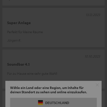
13.12.2023
Super Anlage
Perfekt für kleine Räume
Jürgen R.
10.10.2023
Soundbar 4.1
Für zu Hause eine sehr gute Wahl!
Danilo W.
Wähle ein Land oder eine Region, um Inhalte für
deinen Standort zu sehen und online einzukaufen.
03.10.2023
DEUTSCHLAND
Kabellos glücklich