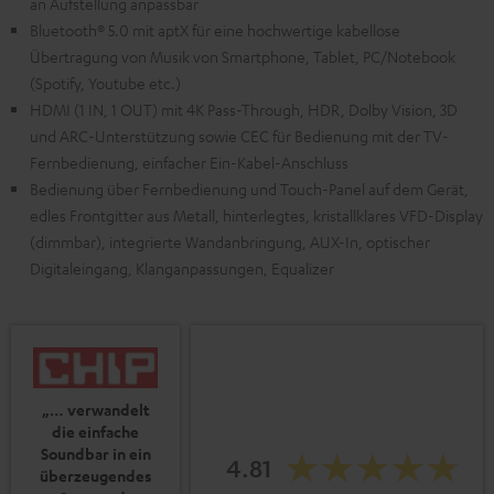
an Aufstellung anpassbar
Bluetooth® 5.0 mit aptX für eine hochwertige kabellose
Übertragung von Musik von Smartphone, Tablet, PC/Notebook
(Spotify, Youtube etc.)
HDMI (1 IN, 1 OUT) mit 4K Pass-Through, HDR, Dolby Vision, 3D
und ARC-Unterstützung sowie CEC für Bedienung mit der TV-
Fernbedienung, einfacher Ein-Kabel-Anschluss
Bedienung über Fernbedienung und Touch-Panel auf dem Gerät,
edles Frontgitter aus Metall, hinterlegtes, kristallklares VFD-Display
(dimmbar), integrierte Wandanbringung, AUX-In, optischer
Digitaleingang, Klanganpassungen, Equalizer
„… verwandelt
die einfache
Soundbar in ein
4.81
überzeugendes