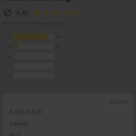
4.81
(4.81 von 5 bei 185 Bewertungen)
5
159
4
20
3
4
2
1
1
1
18.12.2023
💪🏻💪🏻💪🏻
👍👍👍👍
Ajet A.