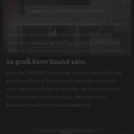
EINMALIG ZUSTIMMEN UND ANZEIGEN
Externe Inhalte immer anzeigen? In den Daten‑Einstellungen aktivieren
YouTube-/Vimeo-Videos sind externe Inhalte. Der
externe Inhalt kann hier mit nur einem Klick angezeigt
werden. Mit dem Anklicken des Inhalts wird zugestimmt,
dass externe Inhalte angezeigt werden. Dabei können
So groß kann Sound sein.
personenbezogene Daten an Drittplattformen
Auch die CINEBAR 11 wurde hier in Berlin entwickelt und
übermittelt werden.
Weitere Informationen sind in der
gehört mit ihren 8 Tönern und 8 Endstufen eigentlich
Datenschutzerklärung unter I zu finden
.
nicht mehr zur Kategorie Soundbar. Sie ist vielmehr ein
fast komplette Heimkinoanlage, die selbst High
Resolution Audio mitreißend wiedergibt.