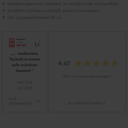
Satelliten passen ins Lowboard, an die Wand oder auf Standfüße
Erhältlich in Schwarz und Weiß, einfach zu erweitern
Inkl. Lautsprecherkabel (30 m)
„… modernste
Technik in einem
4.67
sehr schicken
Gewand.“
(4.67 von 5 bei 6 Bewertungen)
HiFi Test
02/2018
ALLE
ALLE BEWERTUNGEN
TESTBERICHTE