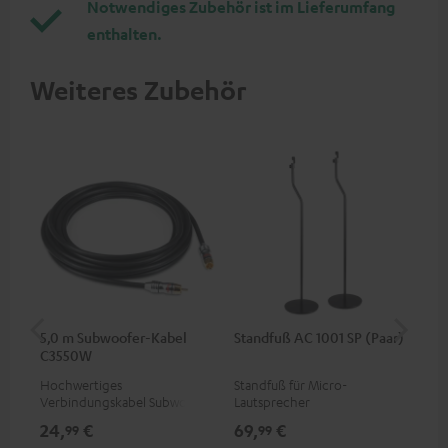
Notwendiges Zubehör ist im Lieferumfang
enthalten.
Weiteres Zubehör
5,0 m Subwoofer-Kabel
Standfuß AC 1001 SP (Paar)
St
C3550W
(Pa
Hochwertiges
Standfuß für Micro-
Sta
Verbindungskabel Subwoofer
Lautsprecher
aus
Cinch Mono
die
24,
€
69,
€
14
99
99
Sat