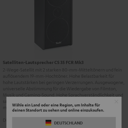
Satelliten-Lautsprecher CS 35 FCR Mk3
2-Wege-Satellit mit 2 starken 80-mm-Mitteltönern und fein
auflösendem 19-mm-Hochtöner. Hohe Belastbarkeit für
hohe Lautstärken bei geringen Verzerrungen. Ausgewogene,
universelle Abstimmung für die Wiedergabe von Filmton,
Musik und Gaming-Sound. Hohe Sprachverständlichkeit und
satter Sound auch bei geringen Lautstärken. Das Gehäuse
Wähle ein Land oder eine Region, um Inhalte für
mit stabilem Metallgitter schützt die Töner.
deinen Standort zu sehen und online einzukaufen.
Die CS 35 FCR Mk3 sind nicht einzeln erhältlich.
DEUTSCHLAND