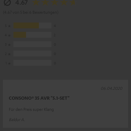
4.67
(4.67 von 5 bei 6 Bewertungen)
5
4
4
2
3
0
2
0
1
0
06.04.2020
CONSONO® 35 AVR "5.1-SET"
Für den Preis super Klang
Baldur A.