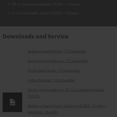
1 × 30 m Lautsprecherkabel C1030S – Schwarz
1 × 2,5 m Subwoofer-Kabel C3525W – Schwarz
Downloads und Service
D
Bedienungsanleitung: T 8 Subwoofer
o
Konformitätserklärung: T 8 Subwoofer
k
Quick Start Guide: T 8 Subwoofer
u
Safety Booklet: T 8 Subwoofer
m
e
Konformitätserklärung: 30 m Lautsprecherkabel
C1030S
n
t
Bedienungsanleitung: Consono 35 Mk3 - Center +
Satelliten - Bundle
e