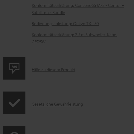
z
Konformitätserklärung: Consono 35 Mk3 - Center +
Satelliten - Bundle
u
m
Bedienungsanleitung: Onkyo TX-L50
H
Konformitätserklärung: 2,5 m Subwoofer-Kabel
e
C3525W
r
u
n
P
Hilfe zu diesem Produkt
t
r
e
o
r
d
l
I
Gesetzliche Gewährleistung
u
a
n
k
d
f
t
e
o
F