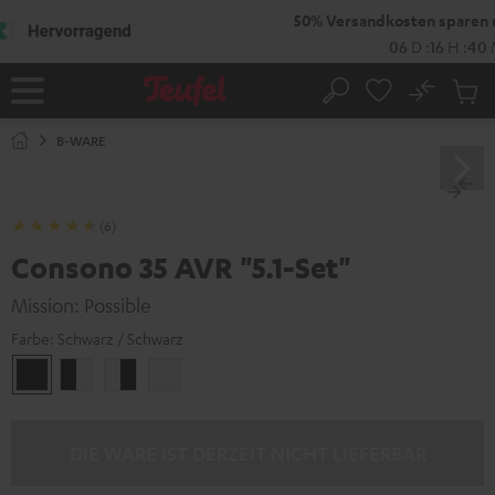
ZUM
NHALT
RINGEN
No
Abs
Startseite
Suche
Artike
im
B-WARE
Waren
(6)
Consono 35 AVR "5.1-Set"
Mission: Possible
Farbe:
Schwarz / Schwarz
Schwarz
Schwarz
Weiß
Weiß
/
/
/
/
Schwarz
Weiß
Schwarz
Weiß
DIE WARE IST DERZEIT NICHT LIEFERBAR