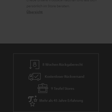
o
a
c
a
persönlich im Store beraten.
n
t
k
Übersicht
n
e
n
t
n
a
i
h
e
m
e
8 Wochen Rückgaberecht
Kostenloser Rückversand
9 Teufel Stores
Mehr als 45 Jahre Erfahrung