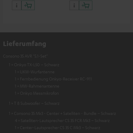
(CU
Lieferumfang
Consono 35 AVR "5.1-Set"
1 × Onkyo TX-L50 – Schwarz
1 × UKW-Wurfantenne
1 × Fernbedienung Onkyo-Receiver RC-911
1 × MW-Rahmenantenne
1 × Onkyo Messmikrofon
1 × T 8 Subwoofer – Schwarz
1 × Consono 35 Mk3 - Center + Satelliten - Bundle – Schwarz
4 × Satelliten-Lautsprecher CS 35 FCR Mk3 – Schwarz
1 × Center-Lautsprecher CS 35 C Mk3 – Schwarz