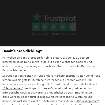
Damit‘s nach dir klingt
Teufel Blog
Wir wollen dir ein sicheres Surferlebnis bieten, das genau zu deinen
Audio-Technologien, HiFi-Trends, Tipps & Tricks
Interessen passt. Dafür nutzt Teufel auf diesen Webseiten Cookies und
andere Tracking-Technologien – auch von Dritten - und setzt Dienste zur
Personalisierung ein.
Teufel Support
Mit Cookies verarbeiten wir und andere Marketingpartner Daten von dir und
Häufige Fragen
lernen, was dir gefällt - durch dein Verhalten auf unserer Website und
Kontakt
Informationen von deinem Endgerät. Du hast es in der Hand: Klickst du auf
„Alles ablehnen“
bestätigst du unsere Grundeinstellung, bei der wir nur
Rückgabe / Rücktritt
erforderliche Cookies aktivieren. Damit erhältst du zwar Empfehlungen,
Sendungsverfolgung
diese werden jedoch zufällig ausgewählt. Personalisierte Werbung und
Inhalte, die wirklich relevant für dich sind, erhältst du mit
„Alles akzeptieren“
.