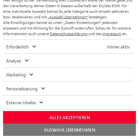
Hier willigst du der Verwendung aller Cookies ein sowie der Weitergabe und
Store Finder
der Verarbeitung deiner Daten in Staaten außerhalb der EU/des EWR. Für
Erlebe unsere Produkte hautnah und lass dich persönlich
eine individuelle Auswahl kannst du jede Kategorie auch einzeln aktivieren
bzw. deaktivieren und mit
„Auswahl übernehmen“
bestätigen.
im Store beraten.
Alle Einwilligungen kannst du unter „Daten-Einstellungen“ jederzeit
anpassen und mit Wirkung für die Zukunft widerrufen. Schau dir für weitere
Informationen auch unsere
Datenschutzerklärung
und das
Impressum
an.
Erforderlich
Immer aktiv
Analyse
Marketing
Personalisierung
BIS ZU
Externe Inhalte
45 €
RABATT
ALLES AKZEPTIEREN
Chat
AUSWAHL ÜBERNEHMEN
starten
N
Wähle deinen Gutschein!