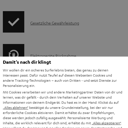
k
d
f
t
e
o
F
I
Gesetzliche Gewährleistung
n
r
A
n
m
Q
f
a
s
o
t
E
Elektrogeräte Rücknahme
r
i
Damit‘s nach dir klingt
l
m
o
Wir wollen dir ein sicheres Surferlebnis bieten, das genau zu deinen
e
a
n
Interessen passt. Dafür nutzt Teufel auf diesen Webseiten Cookies und
andere Tracking-Technologien – auch von Dritten - und setzt Dienste zur
k
t
e
Personalisierung ein.
A
Audio-Lexikon: Fachbegriffe schnell erklärt
t
i
n
Mit Cookies verarbeiten wir und andere Marketingpartner Daten von dir und
u
lernen, was dir gefällt - durch dein Verhalten auf unserer Website und
r
o
z
Informationen von deinem Endgerät. Du hast es in der Hand: Klickst du auf
d
o
„Alles ablehnen“
bestätigst du unsere Grundeinstellung, bei der wir nur
n
u
erforderliche Cookies aktivieren. Damit erhältst du zwar Empfehlungen,
i
K
Persönliche Kaufberatung
g
e
m
diese werden jedoch zufällig ausgewählt. Personalisierte Werbung und
o
o
+49 (0) 30 / 217 84 212
Inhalte, die wirklich relevant für dich sind, erhältst du mit
„Alles akzeptieren“
.
e
n
V