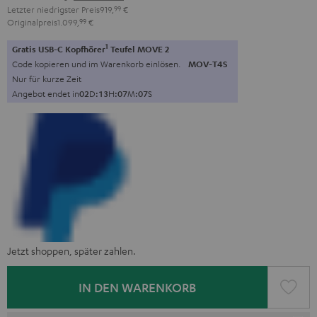
Letzter niedrigster Preis
919,
99
€
Originalpreis
1.099,
99
€
1
Gratis USB-C Kopfhörer
Teufel MOVE 2
Code kopieren und im Warenkorb einlösen.
MOV-T4S
Nur für kurze Zeit
Angebot endet in
0
2
D
:
1
3
H
:
0
7
M
:
0
6
S
Jetzt shoppen, später zahlen.
IN DEN WARENKORB