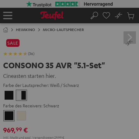
ZUM
NHALT
RINGEN
No
Abs
Startseite
Suche
Artike
im
HEIMKINO
MICRO-LAUTSPRECHER
Waren
SALE
(36)
CONSONO 35 AVR "5.1-Set"
Cineasten starten hier.
Farbe der Lautsprecher:
Weiß / Schwarz
Schwarz
Weiß
/
Farbe des Receivers:
Schwarz
Schwarz
Schwarz
Silber-
Gold
969,
€
99
Inkl. MwSt
und zzgl.
Versandkosten
29,99 €