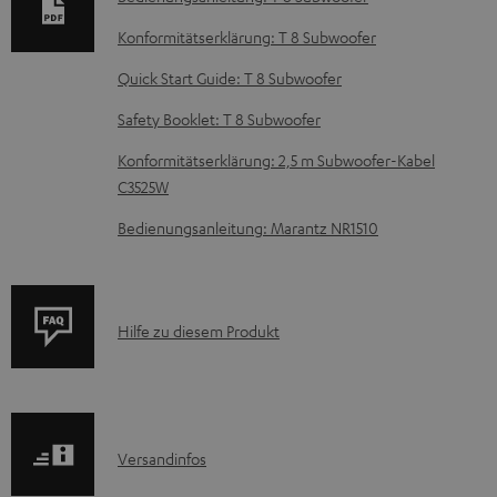
t
Konformitätserklärung: T 8 Subwoofer
e
Quick Start Guide: T 8 Subwoofer
z
Safety Booklet: T 8 Subwoofer
u
m
Konformitätserklärung: 2,5 m Subwoofer-Kabel
C3525W
H
e
Bedienungsanleitung: Marantz NR1510
r
u
n
P
Hilfe zu diesem Produkt
t
r
e
o
r
d
l
I
Versandinfos
u
a
n