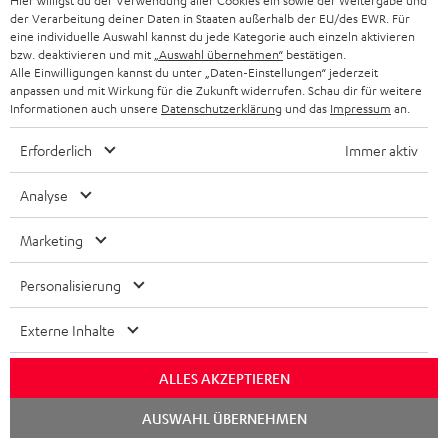
Hier willigst du der Verwendung aller Cookies ein sowie der Weitergabe und
Mo – Fr 08:00 – 19:00 Uhr
-
n
r
der Verarbeitung deiner Daten in Staaten außerhalb der EU/des EWR. Für
z
e
Sa 09:00 – 17:30 Uhr
eine individuelle Auswahl kannst du jede Kategorie auch einzeln aktivieren
L
t
ä
u
r
Sonn- und Feiertage geschlossen
bzw. deaktivieren und mit
„Auswahl übernehmen“
bestätigen.
e
a
Alle Einwilligungen kannst du unter „Daten-Einstellungen“ jederzeit
t
Teufel Support
r
s
anpassen und mit Wirkung für die Zukunft widerrufen. Schau dir für weitere
x
k
e
Häufige Fragen
Informationen auch unsere
Datenschutzerklärung
und das
Impressum
an.
G
a
i
Kontakt
t
R
a
n
Erforderlich
Immer aktiv
Store Finder
k
d
ü
r
d
Erlebe unsere Produkte hautnah und lass dich
o
a
c
Analyse
a
persönlich im Store beraten.
n
t
k
Übersicht
n
Marketing
e
n
t
n
a
Personalisierung
i
h
e
1
Externe Inhalte
Gültig bis 08.08.2026, 23:59 Uhr. Gratis Move 2 ab einem
m
Mindesteinkaufswert von 300 EUR. Gültig nur beim Kauf ausgewählter
Produkte bzw. für Bestellungen mit teilnahmeberechtigten Produkten.
e
ALLES AKZEPTIEREN
Ausgenommen sind Produkte von Drittanbietern (Third-Party-Produkte).
Nicht gültig für bereits getätigte Käufe. Keine Barauszahlung. Nur für
Chat
AUSWAHL ÜBERNEHMEN
starten
Privatkunden. Nicht mit anderen Aktionsgutscheinen kombinierbar. Der