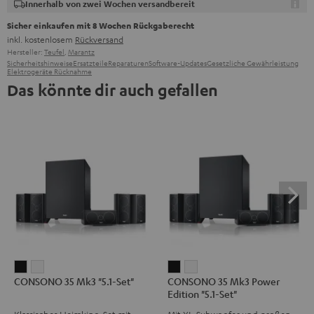
Innerhalb von zwei Wochen versandbereit
Sicher einkaufen mit 8 Wochen Rückgaberecht
inkl. kostenlosem
Rückversand
Hersteller:
Teufel
,
Marantz
Sicherheitshinweise
Ersatzteile
Reparaturen
Software-Updates
Gesetzliche Gewährleistung
Elektrogeräte Rücknahme
Das könnte dir auch gefallen
CONSONO
CONSONO
CONSONO
CONSONO
CONSONO 35 Mk3 "5.1-Set"
CONSONO 35 Mk3 Power
35
35
35
35
Edition "5.1-Set"
Mk3
Mk3
Mk3
Mk3