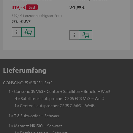
wertiger Verarbeitung
Cinch Mono
319,
€
24,
€
69
‐
99
Deal
379,
‐
€
Letzter niedrigster Preis
‐
379,
€
UVP
Lieferumfang
CONSONO 35 AVR "5.1-Set"
1 × Consono 35 Mk3 - Center + Satelliten - Bundle – Weiß
4 × Satelliten-Lautsprecher CS 35 FCR Mk3 – Weiß
1 × Center-Lautsprecher CS 35 C Mk3 – Weiß
1 × T 8 Subwoofer – Schwarz
1 × Marantz NR1510 – Schwarz
1 × Fernbedienung – Schwarz