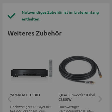
Notwendiges Zubehör ist im Lieferumfang
enthalten.
Weiteres Zubehör
YAMAHA CD-S303
5,0 m Subwoofer-Kabel
Sta
C3550W
Hochwertiger CD-Player mit
Hochwertiges
Sta
beeindruckendem Sound und
Verbindungskabel Subwoofer
Lau