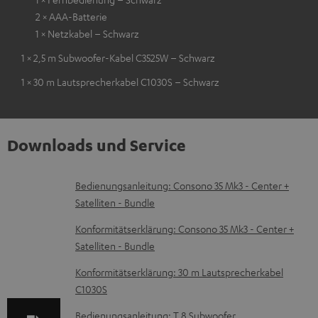
2 × AAA-Batterie
1 × Netzkabel – Schwarz
1 × 2,5 m Subwoofer-Kabel C3525W – Schwarz
1 × 30 m Lautsprecherkabel C1030S – Schwarz
Downloads und Service
D
Bedienungsanleitung: Consono 35 Mk3 - Center +
Satelliten - Bundle
o
k
Konformitätserklärung: Consono 35 Mk3 - Center +
Satelliten - Bundle
u
m
Konformitätserklärung: 30 m Lautsprecherkabel
C1030S
e
n
Bedienungsanleitung: T 8 Subwoofer