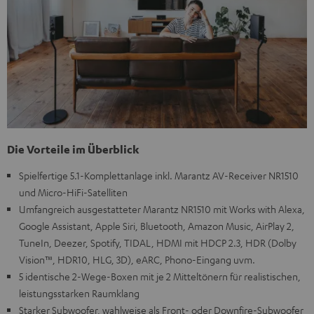
Die Vorteile im Überblick
Spielfertige 5.1-Komplettanlage inkl. Marantz AV-Receiver NR1510
und Micro-HiFi-Satelliten
Umfangreich ausgestatteter Marantz NR1510 mit Works with Alexa,
Google Assistant, Apple Siri, Bluetooth, Amazon Music, AirPlay 2,
TuneIn, Deezer, Spotify, TIDAL, HDMI mit HDCP 2.3, HDR (Dolby
Vision™, HDR10, HLG, 3D), eARC, Phono-Eingang uvm.
5 identische 2-Wege-Boxen mit je 2 Mitteltönern für realistischen,
leistungsstarken Raumklang
Starker Subwoofer, wahlweise als Front- oder Downfire-Subwoofer