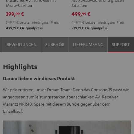
Klassisches Heimkino-Set mit
Mit XL-Subwoofer und großen
"5.1-
"5.1-
Power
Power
Micro-Satelliten
Satelliten
Set"
Set"
Edition
Edition
399,
€
499,
€
99
99
Schwarz
Weiß
"5.1-
"5.1-
349,
99
€
Letzter niedrigster Preis
449,
99
€
Letzter niedrigster Preis
Set"
Set"
99
99
429,
€
Originalpreis
529,
€
Originalpreis
Schwarz
Weiß
BEWERTUNGEN
ZUBEHÖR
LIEFERUMFANG
SUPPORT
Highlights
Darum lieben wir dieses Produkt
Wir präsentieren, unser Dream Team: Denn das Consono 35 passt wie
angegossen zum leistungsstarken aber schlanken AV-Receiver
Marantz NR1510. Spare mit diesem Bundle gegenüber dem
Einzelkauf.