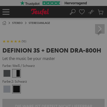
ZUM
NHALT
RINGEN
No
Abs
Startseite
Suche
Artike
im
STEREO
STEREOANLAGE
Waren
(10)
DEFINION 3S + DENON DRA-800H
Let the music be your master
Farbe:
Weiß / Schwarz
Anthrazit
Weiß
/
Farbe 2:
Schwarz
Schwarz
Premium
Schwarz
Silber
DIE WARE IST DERZEIT NICHT LIEFERBAR