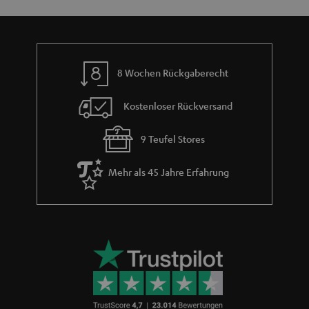
t
n
a
i
h
e
m
8 Wochen Rückgaberecht
e
Kostenloser Rückversand
9 Teufel Stores
Mehr als 45 Jahre Erfahrung