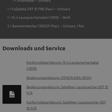
1 × Stromkabel – Schwarz
1 × Fußplatte DEF 3S FRB (Paar) – Schwarz
1 × 15 m Lautsprecherkabel C4515S – Weiß
2 × Bananenstecker C8502P (Paar) – Schwarz / Rot
Downloads und Service
D
Konformitätserklärung: 15 m Lautsprecherkabel
C4515S
o
k
Bedienungsanleitung: DENON DRA-800H
u
Bedienungsanleitung: Satelliten-Lautsprecher DEF 3S
m
FCR
e
Konformitätserklärung: Satelliten-Lautsprecher DEF
n
3S FCR