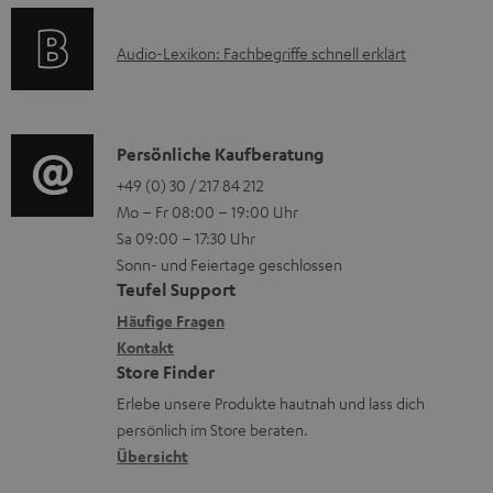
s
d
k
t
e
A
Audio-Lexikon: Fachbegriffe schnell erklärt
t
i
n
u
r
o
d
o
n
i
K
Persönliche Kaufberatung
g
e
o
o
+49 (0) 30 / 217 84 212
e
n
Mo – Fr 08:00 – 19:00 Uhr
-
n
r
z
Sa 09:00 – 17:30 Uhr
L
t
ä
u
Sonn- und Feiertage geschlossen
e
a
t
Teufel Support
r
x
k
e
Häufige Fragen
G
i
Kontakt
t
R
a
Store Finder
k
d
ü
r
Erlebe unsere Produkte hautnah und lass dich
o
a
c
a
persönlich im Store beraten.
n
t
k
Übersicht
n
e
n