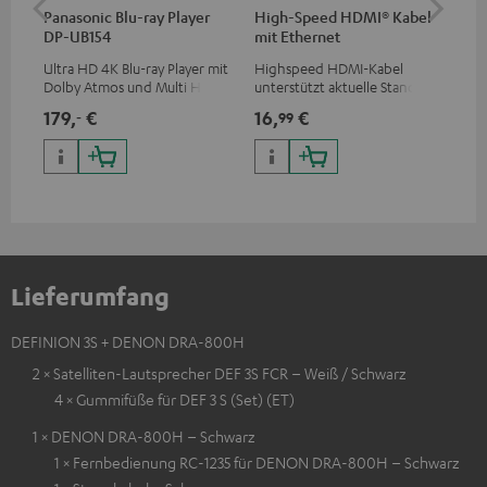
Panasonic Blu-ray Player
High-Speed HDMI® Kabel
30
DP-UB154
mit Ethernet
C4
Ultra HD 4K Blu-ray Player mit
Highspeed HDMI-Kabel
Lau
Dolby Atmos und Multi HDR-
unterstützt aktuelle Standards
mm
Unterstützung inklusive
wie z.B. 4K 50/60p und 4K 3D
179,
€
16,
€
99
‐
99
HDR10+ für eine überragende
Bildqualität mit lebensechten
Kontrasten und Farben
Lieferumfang
DEFINION 3S + DENON DRA-800H
2 × Satelliten-Lautsprecher DEF 3S FCR – Weiß / Schwarz
4 × Gummifüße für DEF 3 S (Set) (ET)
1 × DENON DRA-800H – Schwarz
1 × Fernbedienung RC-1235 für DENON DRA-800H – Schwarz