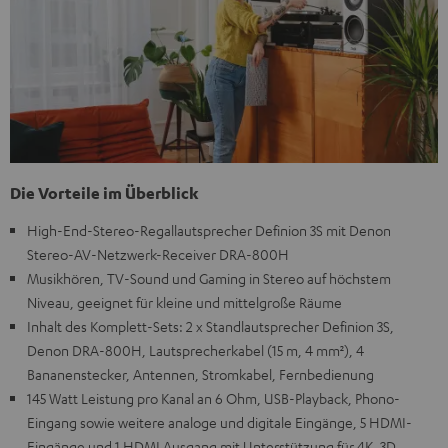
Die Vorteile im Überblick
High-End-Stereo-Regallautsprecher Definion 3S mit Denon
Stereo-AV-Netzwerk-Receiver DRA-800H
Musikhören, TV-Sound und Gaming in Stereo auf höchstem
Niveau, geeignet für kleine und mittelgroße Räume
Inhalt des Komplett-Sets: 2 x Standlautsprecher Definion 3S,
Denon DRA-800H, Lautsprecherkabel (15 m, 4 mm²), 4
Bananenstecker, Antennen, Stromkabel, Fernbedienung
145 Watt Leistung pro Kanal an 6 Ohm, USB-Playback, Phono-
Eingang sowie weitere analoge und digitale Eingänge, 5 HDMI-
Eingänge und 1 HDMI Ausgang mit Unterstützung für 4K, 3D,