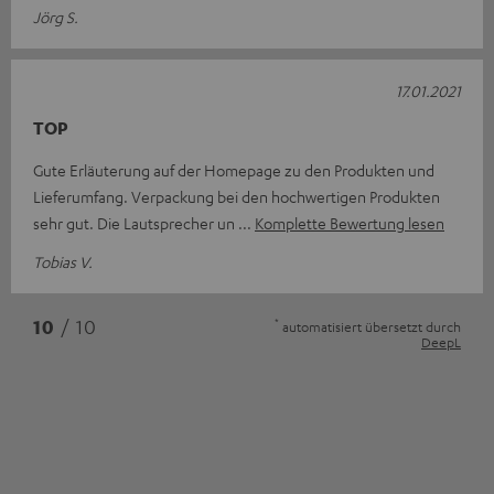
Jörg S.
17.01.2021
TOP
Gute Erläuterung auf der Homepage zu den Produkten und
Lieferumfang. Verpackung bei den hochwertigen Produkten
sehr gut. Die Lautsprecher un
Komplette Bewertung lesen
Tobias V.
*
10
/ 10
automatisiert übersetzt durch
DeepL