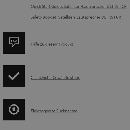
t
Quick Start Guide: Satelliten-Lautsprecher DEF 3S FCR
e
Safety Booklet: Satelliten-Lautsprecher DEF 3S FCR
z
u
m
P
Hilfe zu diesem Produkt
H
r
e
o
r
d
u
I
Gesetzliche Gewährleistung
u
n
n
k
t
f
t
e
o
F
r
E
Elektrogeräte Rücknahme
r
A
l
l
m
Q
a
e
a