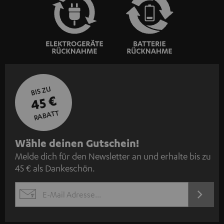
BIS ZU
45 €
RABATT
N
Wähle deinen Gutschein!
Melde dich für den Newsletter an und erhalte bis zu
e
45 € als Dankeschön.
w
s
JETZT
EMAIL
l
ANME
WIDGET
e