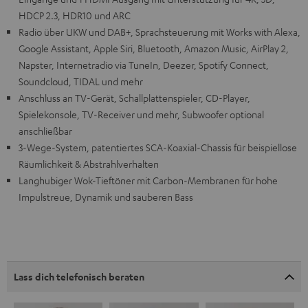
HDCP 2.3, HDR10 und ARC
Radio über UKW und DAB+, Sprachsteuerung mit Works with Alexa,
Google Assistant, Apple Siri, Bluetooth, Amazon Music, AirPlay 2,
Napster, Internetradio via TuneIn, Deezer, Spotify Connect,
Soundcloud, TIDAL und mehr
Anschluss an TV-Gerät, Schallplattenspieler, CD-Player,
Spielekonsole, TV-Receiver und mehr, Subwoofer optional
anschließbar
3-Wege-System, patentiertes SCA-Koaxial-Chassis für beispiellose
Räumlichkeit & Abstrahlverhalten
Langhubiger Wok-Tieftöner mit Carbon-Membranen für hohe
Impulstreue, Dynamik und sauberen Bass
Lass dich telefonisch beraten