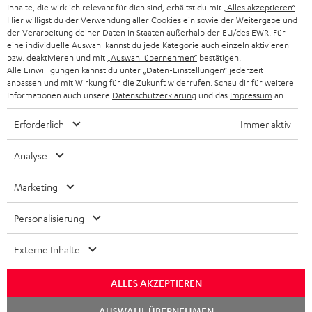
PARTNERPROGRAMM
Inhalte, die wirklich relevant für dich sind, erhältst du mit
„Alles akzeptieren“
.
Hier willigst du der Verwendung aller Cookies ein sowie der Weitergabe und
KOPFHÖRER
der Verarbeitung deiner Daten in Staaten außerhalb der EU/des EWR. Für
NIEDERLANDE
BLOG
eine individuelle Auswahl kannst du jede Kategorie auch einzeln aktivieren
BLUETOOTH-KOPFHÖRER
bzw. deaktivieren und mit
„Auswahl übernehmen“
bestätigen.
NEWSLETTER
Alle Einwilligungen kannst du unter „Daten-Einstellungen“ jederzeit
BELGIEN
anpassen und mit Wirkung für die Zukunft widerrufen. Schau dir für weitere
STEREOANLAGEN
STORES
Informationen auch unsere
Datenschutzerklärung
und das
Impressum
an.
FRANKREICH
LAUTSPRECHER
Erforderlich
Immer aktiv
DEINE VORTEILE BEI TEUFEL
POLEN
ULTIMA-SERIE
Analyse
TEUFEL STORY
IN-EAR-KOPFHÖRER
Marketing
SPANIEN
UNSER MANAGEMENT
FANSHOP
NACHHALTIGKEIT
Personalisierung
ITALIEN
NEUHEITEN
Technische Änderungen, Tippfehler und Irrtum vorbehalten. Das auf unseren
UNSERE WERTE
Externe Inhalte
Fotos abgebildete Zubehör ist nicht im Lieferumfang enthalten. Etwaige
USA
Entsorgungsgebühren für Batterien sind im Preis inbegriffen.
BILDUNGSRABATT
ALLES AKZEPTIEREN
©2026 Lautsprecher Teufel GmbH - All rights reserved.
WEITERE LÄNDER
Chat
GESCHENKGUTSCHEIN
AUSWAHL ÜBERNEHMEN