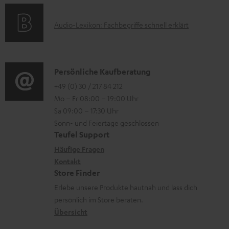
s
d
k
t
e
A
Audio-Lexikon: Fachbegriffe schnell erklärt
t
i
n
u
r
o
d
o
n
i
K
Persönliche Kaufberatung
g
e
o
o
+49 (0) 30 / 217 84 212
e
n
Mo – Fr 08:00 – 19:00 Uhr
-
n
r
z
Sa 09:00 – 17:30 Uhr
L
t
ä
u
Sonn- und Feiertage geschlossen
e
a
t
Teufel Support
r
x
k
e
Häufige Fragen
G
i
Kontakt
t
R
a
Store Finder
k
d
ü
r
Erlebe unsere Produkte hautnah und lass dich
o
a
c
a
persönlich im Store beraten.
n
t
k
Übersicht
n
e
n