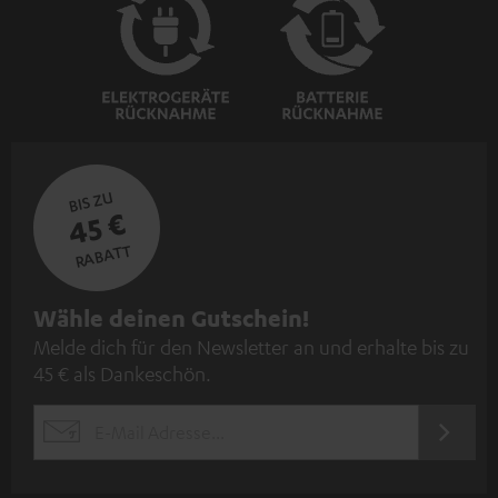
BIS ZU
45 €
RABATT
N
Wähle deinen Gutschein!
Melde dich für den Newsletter an und erhalte bis zu
e
45 € als Dankeschön.
w
s
JETZT
EMAIL
l
ANME
WIDGET
e