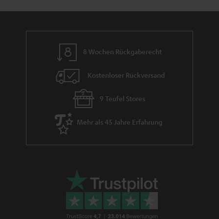
t
n
a
i
h
e
m
8 Wochen Rückgaberecht
e
Kostenloser Rückversand
9 Teufel Stores
Mehr als 45 Jahre Erfahrung