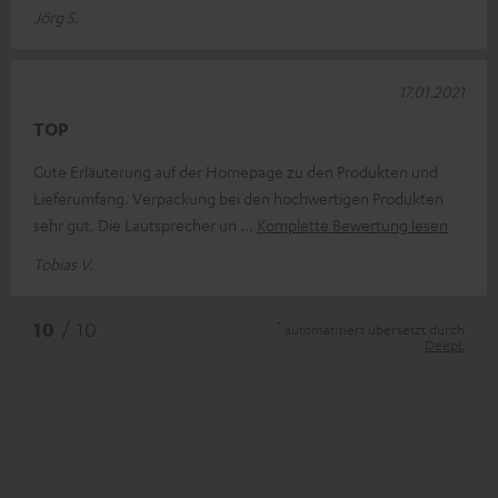
Jörg S.
17.01.2021
TOP
Gute Erläuterung auf der Homepage zu den Produkten und
Lieferumfang. Verpackung bei den hochwertigen Produkten
sehr gut. Die Lautsprecher un
Komplette Bewertung lesen
Tobias V.
*
10
/ 10
automatisiert übersetzt durch
DeepL