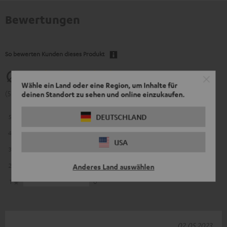
Bewertungen
So bewerten Kunden dieses Produkt
5
Wähle ein Land oder eine Region, um Inhalte für
(5 von 5 bei 10 Bewertungen)
deinen Standort zu sehen und online einzukaufen.
DEUTSCHLAND
5
10
4
0
USA
3
0
2
0
Anderes Land auswählen
1
0
02.05.2023