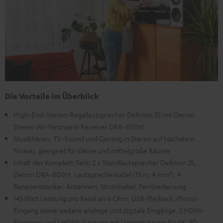
Die Vorteile im Überblick
High-End-Stereo-Regallautsprecher Definion 3S mit Denon
Stereo-AV-Netzwerk-Receiver DRA-800H
Musikhören, TV-Sound und Gaming in Stereo auf höchstem
Niveau, geeignet für kleine und mittelgroße Räume
Inhalt des Komplett-Sets: 2 x Standlautsprecher Definion 3S,
Denon DRA-800H, Lautsprecherkabel (15 m, 4 mm²), 4
Bananenstecker, Antennen, Stromkabel, Fernbedienung
145 Watt Leistung pro Kanal an 6 Ohm, USB-Playback, Phono-
Eingang sowie weitere analoge und digitale Eingänge, 5 HDMI-
Eingänge und 1 HDMI Ausgang mit Unterstützung für 4K, 3D,