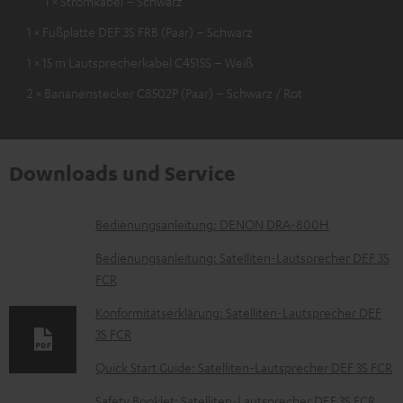
1 × Stromkabel – Schwarz
1 × Fußplatte DEF 3S FRB (Paar) – Schwarz
1 × 15 m Lautsprecherkabel C4515S – Weiß
2 × Bananenstecker C8502P (Paar) – Schwarz / Rot
Downloads und Service
D
Bedienungsanleitung: DENON DRA-800H
o
Bedienungsanleitung: Satelliten-Lautsprecher DEF 3S
k
FCR
u
Konformitätserklärung: Satelliten-Lautsprecher DEF
m
3S FCR
e
Quick Start Guide: Satelliten-Lautsprecher DEF 3S FCR
n
Safety Booklet: Satelliten-Lautsprecher DEF 3S FCR