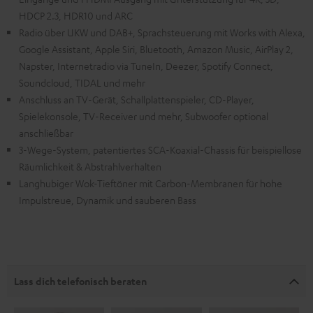
HDCP 2.3, HDR10 und ARC
Radio über UKW und DAB+, Sprachsteuerung mit Works with Alexa,
Google Assistant, Apple Siri, Bluetooth, Amazon Music, AirPlay 2,
Napster, Internetradio via TuneIn, Deezer, Spotify Connect,
Soundcloud, TIDAL und mehr
Anschluss an TV-Gerät, Schallplattenspieler, CD-Player,
Spielekonsole, TV-Receiver und mehr, Subwoofer optional
anschließbar
3-Wege-System, patentiertes SCA-Koaxial-Chassis für beispiellose
Räumlichkeit & Abstrahlverhalten
Langhubiger Wok-Tieftöner mit Carbon-Membranen für hohe
Impulstreue, Dynamik und sauberen Bass
Lass dich telefonisch beraten