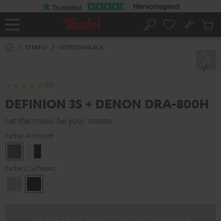
ZUM
NHALT
RINGEN
No
Abs
Startseite
Suche
Artike
im
STEREO
STEREOANLAGE
Waren
(10)
DEFINION 3S + DENON DRA-800H
Let the music be your master
Farbe:
Anthrazit
Anthrazit
Weiß
/
Farbe 2:
Schwarz
Schwarz
Premium
Schwarz
Silber
DIE WARE IST DERZEIT NICHT LIEFERBAR