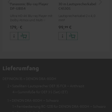
Panasonic Blu-ray Player
30 m Lautsprecherkabel
Hi
DP-UB154
C4530S
mit
Ultra HD 4K Blu-ray Player mit
Lautsprecherkabel 2 x 4,0
Hi
Dolby Atmos und Multi HDR-
mm²
unt
Unterstützung inklusive
wie
179,
€
99,
€
16
‐
99
HDR10+ für eine überragende
Bildqualität mit lebensechten
Kontrasten und Farben
Lieferumfang
DEFINION 3S + DENON DRA-800H
2 × Satelliten-Lautsprecher DEF 3S FCR – Anthrazit
4 × Gummifüße für DEF 3 S (Set) (ET)
1 × DENON DRA-800H – Schwarz
1 × Fernbedienung RC-1235 für DENON DRA-800H – Schwarz