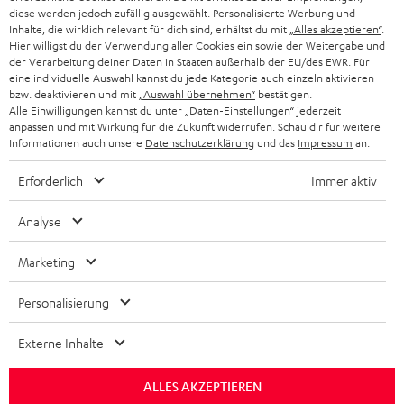
PARTNERPROGRAMM
diese werden jedoch zufällig ausgewählt. Personalisierte Werbung und
Inhalte, die wirklich relevant für dich sind, erhältst du mit
„Alles akzeptieren“
.
KOPFHÖRER
NIEDERLANDE
BLOG
Hier willigst du der Verwendung aller Cookies ein sowie der Weitergabe und
der Verarbeitung deiner Daten in Staaten außerhalb der EU/des EWR. Für
BLUETOOTH-KOPFHÖRER
eine individuelle Auswahl kannst du jede Kategorie auch einzeln aktivieren
NEWSLETTER
BELGIEN
bzw. deaktivieren und mit
„Auswahl übernehmen“
bestätigen.
Alle Einwilligungen kannst du unter „Daten-Einstellungen“ jederzeit
STEREOANLAGEN
STORES
anpassen und mit Wirkung für die Zukunft widerrufen. Schau dir für weitere
FRANKREICH
Informationen auch unsere
Datenschutzerklärung
und das
Impressum
an.
LAUTSPRECHER
DEINE VORTEILE BEI TEUFEL
Erforderlich
Immer aktiv
POLEN
ULTIMA-SERIE
TEUFEL STORY
Analyse
IN-EAR-KOPFHÖRER
SPANIEN
UNSER MANAGEMENT
Marketing
FANSHOP
NACHHALTIGKEIT
ITALIEN
Personalisierung
NEUHEITEN
Technische Änderungen, Tippfehler und Irrtum vorbehalten. Das auf unseren
UNSERE WERTE
Fotos abgebildete Zubehör ist nicht im Lieferumfang enthalten. Etwaige
USA
Externe Inhalte
Entsorgungsgebühren für Batterien sind im Preis inbegriffen.
BILDUNGSRABATT
ALLES AKZEPTIEREN
©2026 Lautsprecher Teufel GmbH - All rights reserved.
WEITERE LÄNDER
GESCHENKGUTSCHEIN