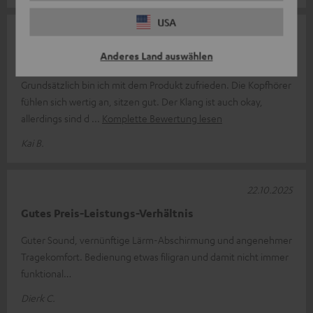
USA
23.10.2025
Anderes Land auswählen
Grundsätzlich zufrieden
Grundsätzlich bin ich mit dem Produkt zufrieden. Die Kopfhörer
fühlen sich wertig an, sitzen gut. Der Klang ist auch okay,
allerdings sind d
Komplette Bewertung lesen
Kai B.
22.10.2025
Gutes Preis-Leistungs-Verhältnis
Guter Sound, vernünftige Lärm-Abschirmung und angenehmer
Tragekomfort. Bedienung etwas filigran und damit nicht immer
funktional…
Dierk C.