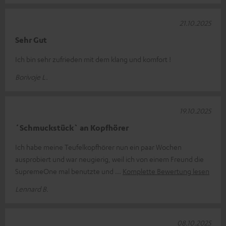
21.10.2025
Sehr Gut
Ich bin sehr zufrieden mit dem klang und komfort !
Borivoje L.
19.10.2025
´Schmuckstück` an Kopfhörer
Ich habe meine Teufelkopfhörer nun ein paar Wochen
ausprobiert und war neugierig, weil ich von einem Freund die
SupremeOne mal benutzte und
Komplette Bewertung lesen
Lennard B.
08.10.2025