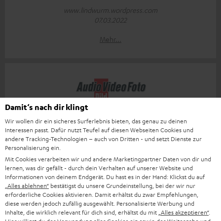
www.lindwurm.wordpress.com
07.03.2022
Mehr...
Damit‘s nach dir klingt
„… erfreuen mit angenehmem Klang und ordentlichem
Wir wollen dir ein sicheres Surferlebnis bieten, das genau zu deinen
Bass.“
Interessen passt. Dafür nutzt Teufel auf diesen Webseiten Cookies und
andere Tracking-Technologien – auch von Dritten - und setzt Dienste zur
Audio Video Foto Bild
Personalisierung ein.
03/2022
Mit Cookies verarbeiten wir und andere Marketingpartner Daten von dir und
lernen, was dir gefällt - durch dein Verhalten auf unserer Website und
Mehr...
Informationen von deinem Endgerät. Du hast es in der Hand: Klickst du auf
„Alles ablehnen“
bestätigst du unsere Grundeinstellung, bei der wir nur
erforderliche Cookies aktivieren. Damit erhältst du zwar Empfehlungen,
diese werden jedoch zufällig ausgewählt. Personalisierte Werbung und
Inhalte, die wirklich relevant für dich sind, erhältst du mit
„Alles akzeptieren“
.