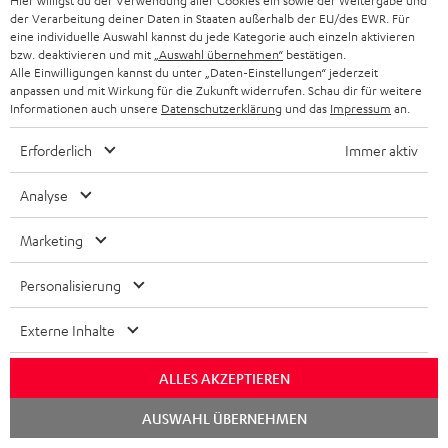
Hier willigst du der Verwendung aller Cookies ein sowie der Weitergabe und
der Verarbeitung deiner Daten in Staaten außerhalb der EU/des EWR. Für
eine individuelle Auswahl kannst du jede Kategorie auch einzeln aktivieren
bzw. deaktivieren und mit
„Auswahl übernehmen“
bestätigen.
„Kauftipp Award 03/2022!“
Alle Einwilligungen kannst du unter „Daten-Einstellungen“ jederzeit
anpassen und mit Wirkung für die Zukunft widerrufen. Schau dir für weitere
www.ocinside.de
Informationen auch unsere
Datenschutzerklärung
und das
Impressum
an.
03/2022
Erforderlich
Immer aktiv
Mehr...
Analyse
Marketing
Personalisierung
„Definitiv der beste Real Blue NC aller Zeiten!“
Externe Inhalte
HiFi Test
ALLES AKZEPTIEREN
03/2022
Chat
AUSWAHL ÜBERNEHMEN
Mehr...
starten