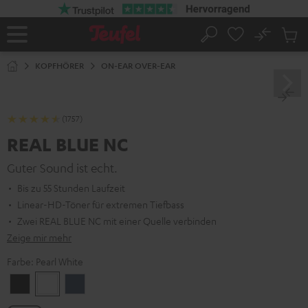
ZUM
NHALT
RINGEN
No
Abs
Startseite
Suche
Artike
im
KOPFHÖRER
ON-EAR OVER-EAR
Waren
(1757)
REAL BLUE NC
Guter Sound ist echt.
Bis zu 55 Stunden Laufzeit
Linear-HD-Töner für extremen Tiefbass
Zwei REAL BLUE NC mit einer Quelle verbinden
Zeige mir mehr
Farbe:
Pearl White
Night
Pearl
Steel
Black
White
Blue