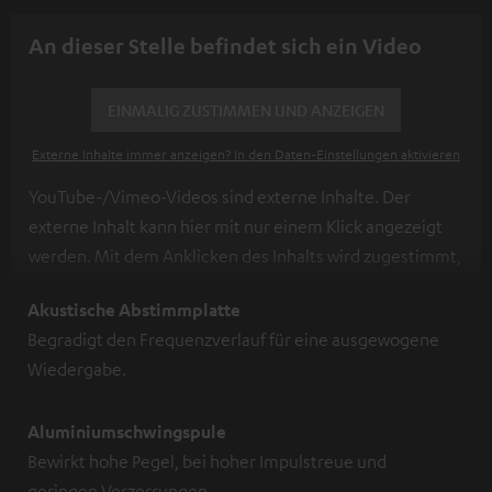
An dieser Stelle befindet sich ein Video
EINMALIG ZUSTIMMEN UND ANZEIGEN
Externe Inhalte immer anzeigen? In den Daten‑Einstellungen aktivieren
YouTube-/Vimeo-Videos sind externe Inhalte. Der
externe Inhalt kann hier mit nur einem Klick angezeigt
werden. Mit dem Anklicken des Inhalts wird zugestimmt,
dass externe Inhalte angezeigt werden. Dabei können
Akustische Abstimmplatte
personenbezogene Daten an Drittplattformen
Begradigt den Frequenzverlauf für eine ausgewogene
übermittelt werden.
Weitere Informationen sind in der
Wiedergabe.
Datenschutzerklärung unter I zu finden
.
Aluminiumschwingspule
Bewirkt hohe Pegel, bei hoher Impulstreue und
geringen Verzerrungen.