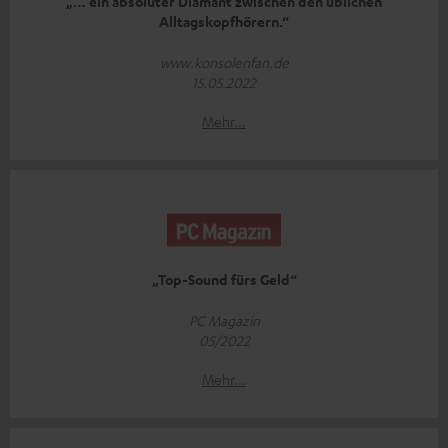
„… ein absoluter Diamant zwischen den üblichen
Alltagskopfhörern.“
www.konsolenfan.de
15.05.2022
Mehr...
„Top-Sound fürs Geld“
PC Magazin
05/2022
Mehr...