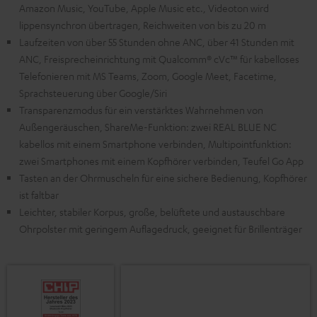
Amazon Music, YouTube, Apple Music etc., Videoton wird
lippensynchron übertragen, Reichweiten von bis zu 20 m
Laufzeiten von über 55 Stunden ohne ANC, über 41 Stunden mit
ANC, Freisprecheinrichtung mit Qualcomm® cVc™ für kabelloses
Telefonieren mit MS Teams, Zoom, Google Meet, Facetime,
Sprachsteuerung über Google/Siri
Transparenzmodus für ein verstärktes Wahrnehmen von
Außengeräuschen, ShareMe-Funktion: zwei REAL BLUE NC
kabellos mit einem Smartphone verbinden, Multipointfunktion:
zwei Smartphones mit einem Kopfhörer verbinden, Teufel Go App
Tasten an der Ohrmuscheln für eine sichere Bedienung, Kopfhörer
ist faltbar
Leichter, stabiler Korpus, große, belüftete und austauschbare
Ohrpolster mit geringem Auflagedruck, geeignet für Brillenträger