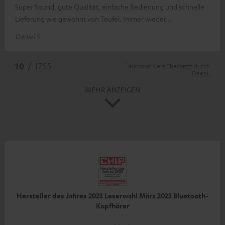
Super Sound, gute Qualität, einfache Bedienung und schnelle
Lieferung wie gewohnt von Teufel. Immer wieder...
Daniel S.
*
10
/ 1755
automatisiert übersetzt durch
DeepL
MEHR ANZEIGEN
Hersteller des Jahres 2023 Leserwahl März 2023 Bluetooth-
Kopfhörer