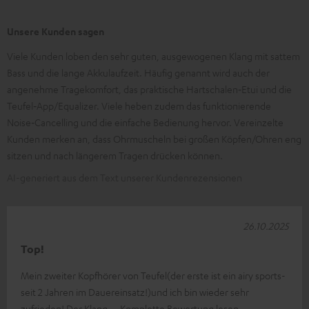
Unsere Kunden sagen
Viele Kunden loben den sehr guten, ausgewogenen Klang mit sattem
Bass und die lange Akkulaufzeit. Häufig genannt wird auch der
angenehme Tragekomfort, das praktische Hartschalen‑Etui und die
Teufel‑App/Equalizer. Viele heben zudem das funktionierende
Noise‑Cancelling und die einfache Bedienung hervor. Vereinzelte
Kunden merken an, dass Ohrmuscheln bei großen Köpfen/Ohren eng
sitzen und nach längerem Tragen drücken können.
AI-generiert aus dem Text unserer Kundenrezensionen
26.10.2025
Top!
Mein zweiter Kopfhörer von Teufel(der erste ist ein airy sports-
seit 2 Jahren im Dauereinsatz!)und ich bin wieder sehr
zufrieden! Der Klang
Komplette Bewertung lesen