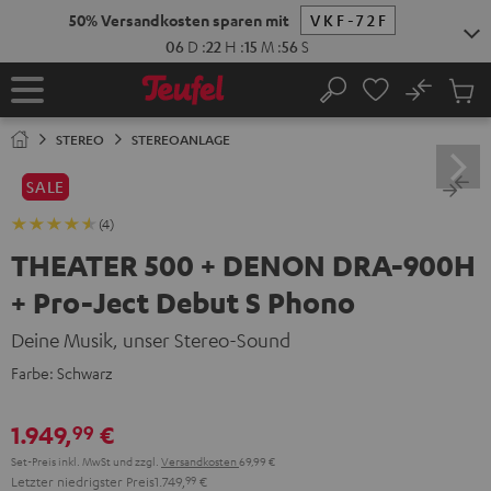
ZUM
NHALT
RINGEN
No
Abs
Startseite
Suche
Artike
im
STEREO
STEREOANLAGE
Waren
SALE
(4)
THEATER 500 + DENON DRA-900H
+ Pro-Ject Debut S Phono
Deine Musik, unser Stereo-Sound
Farbe:
Schwarz
1.949,
€
99
Set-Preis inkl. MwSt
und zzgl.
Versandkosten
69,99 €
Letzter niedrigster Preis
1.749,
99
€