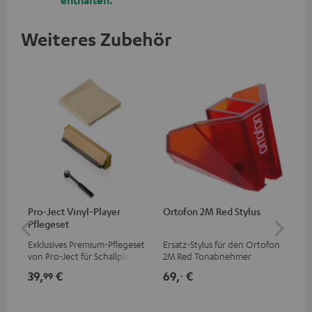
Weiteres Zubehör
Pro-Ject Vinyl-Player
Ortofon 2M Red Stylus
Or
Pflegeset
To
Exklusives Premium-Pflegeset
Ersatz-Stylus für den Ortofon
Mo
von Pro-Ject für Schallplatten
2M Red Tonabnehmer
To
und - spieler, nur im Teufel
Ort
39,
€
69,
€
99
99
‐
Webshop erhältlich
leb
wa