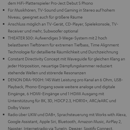
dem HiFi-Plattenspieler Pro-Ject Debut S Phono
Für Musikhören, TV-Sound und Gaming in Stereo auf hohem
Niveau, geeignet auch für größere Räume
Anschluss möglich an TV-Gerät, CD-Player, Spielekonsole, TV-
Receiver und mehr, Subwoofer optional
THEATER 500: Aufwendiges 3-Wege-System mit 2 hoch
belastbaren Tieftönern für extremen Tiefbass, Time Alignment
Technologie für detaillierte Räumlichkeit und Durchzeichnung
Constant Directivity Concept mit Waveguide für gleichen Klang an
jeder Hörposition, neuartige Dämpfungskammer reduziert
stehende Wellen und störende Resonanzen
DENON DRA-900H: 145 Watt Leistung pro Kanal an 6 Ohm, USB-
Playback, Phono-Eingang sowie weitere analoge und digitale
Eingänge, 6 HDMI-Eingänge und 1 HDMI Ausgang mit
Unterstützung für 8K, 3D, HDCP 2.3, HDR10+, ARC/eARC und
Dolby Vision
Radio über UKW und DAB+, Sprachsteuerung mit Works with Alexa,
Google Assistant, Apple Siri, Bluetooth, Amazon Music, AirPlay 2,
Napster, Internetradio via TuneIn, Deezer, Spotify Connect,