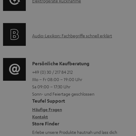
n
E
Elektrogeräte Rücknahme
r
i
l
m
o
e
a
n
k
t
e
A
Audio-Lexikon: Fachbegriffe schnell erklärt
t
i
n
u
r
o
z
d
o
n
u
i
K
Persönliche Kaufberatung
g
e
m
o
o
+49 (0) 30 / 217 84 212
e
n
V
Mo – Fr 08:00 – 19:00 Uhr
-
n
r
z
e
Sa 09:00 – 17:30 Uhr
L
t
ä
u
r
Sonn- und Feiertage geschlossen
e
a
t
Teufel Support
r
s
x
k
e
Häufige Fragen
G
a
i
Kontakt
t
R
a
n
Store Finder
k
d
ü
r
d
Erlebe unsere Produkte hautnah und lass dich