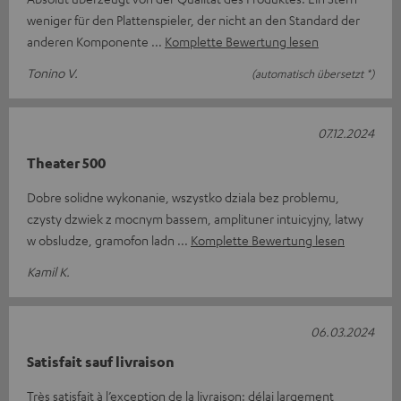
weniger für den Plattenspieler, der nicht an den Standard der
anderen Komponente
Komplette Bewertung lesen
Tonino V.
(automatisch übersetzt *)
07.12.2024
Theater 500
Dobre solidne wykonanie, wszystko dziala bez problemu,
czysty dzwiek z mocnym bassem, amplituner intuicyjny, latwy
w obsludze, gramofon ladn
Komplette Bewertung lesen
Kamil K.
06.03.2024
Satisfait sauf livraison
Très satisfait à l’exception de la livraison: délai largement