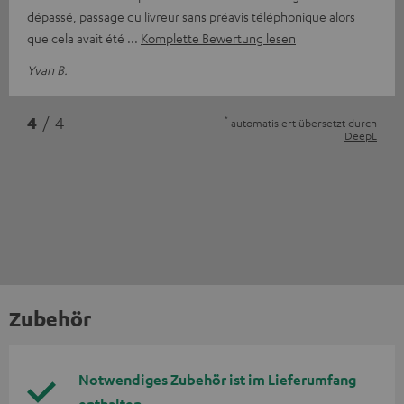
dépassé, passage du livreur sans préavis téléphonique alors
que cela avait été
Komplette Bewertung lesen
Yvan B.
*
4
/ 4
automatisiert übersetzt durch
DeepL
Zubehör
Notwendiges Zubehör ist im Lieferumfang
enthalten.