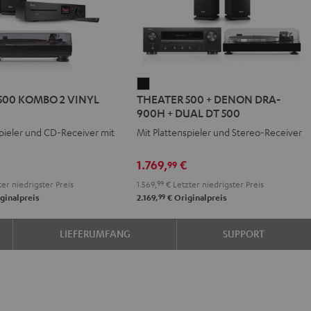
R
THEATER
500 KOMBO 2 VINYL
THEATER 500 + DENON DRA-
500
900H + DUAL DT 500
+
spieler und CD-Receiver mit
Mit Plattenspieler und Stereo-Receiver
DENON
DRA-
€
1.769,
€
99
900H
er niedrigster Preis
1.569,
99
€
Letzter niedrigster Preis
+
99
ginalpreis
2.169,
€
Originalpreis
DUAL
DT
LIEFERUMFANG
SUPPORT
500
Schwarz