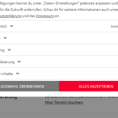
willigungen kannst du unter „Daten-Einstellungen“ jederzeit anpassen und
8K, 3D, HDCP 2.3, HDR10+, ARC/e
für die Zukunft widerrufen. Schau dir für weitere Informationen auch uns
Radio über UKW und DAB+, Sprachs
utzerklärung
und das
Impressum
an.
Bluetooth, Amazon Music, AirPlay 
Soundcloud, TIDAL und mehr
rlich
Imme
Pro-Ject Debut S Phono: HiFi-Plat
Singles, exklusives Model, nur bei 
e
ing
lisierung
 Inhalte
AUSWAHL ÜBERNEHMEN
ALLES AKZEPTIEREN
Keinen Store in der Nähe? Kein Problem,
beratung
beraten dich auch persönlich am Telefo
Hier Termin buchen