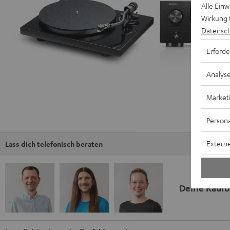
Alle Ein
Wirkung 
Datensch
Erforde
Analys
Market
Persona
Externe
Lass dich telefonisch beraten
Deine Kauf