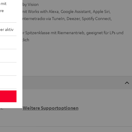
 mit
ARC und Dolby Vision
ere
teuerung mit Works with Alexa, Google Assistant, Apple Siri,
2, Napster, Internetradio via TuneIn, Deezer, Spotify Connect,
r aktiv
tenspieler der Spitzenklasse mit Riemenantrieb, geeignet für LPs und
Teufel erhältlich
 wir
n.
Weitere Supportoptionen