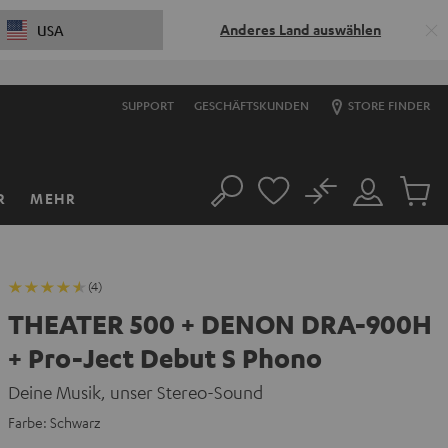
Anderes Land auswählen
USA
SUPPORT
GESCHÄFTSKUNDEN
STORE FINDER
No
R
MEHR
Suche
Mein
Artikel
Konto
im
Warenk
(4)
THEATER 500 + DENON DRA-900H
+ Pro-Ject Debut S Phono
Deine Musik, unser Stereo-Sound
Farbe:
Schwarz