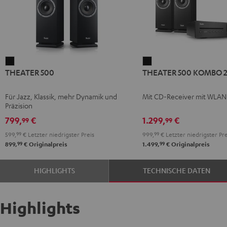
THEATER
THEATER
THEATER 500
THEATER 500 KOMBO 
500
500
Schwarz
KOMBO
Für Jazz, Klassik, mehr Dynamik und
Mit CD-Receiver mit WLAN
2
Präzision
Schwarz
799,
€
1.299,
€
99
99
599,
99
€
Letzter niedrigster Preis
999,
99
€
Letzter niedrigster Pre
99
99
899,
€
Originalpreis
1.499,
€
Originalpreis
HIGHLIGHTS
TECHNISCHE DATEN
Highlights