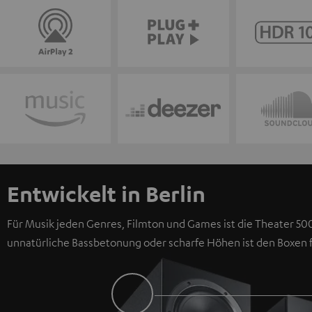
Entwickelt in Berlin
Für Musik jeden Genres, Filmton und Games ist die Theater 500
unnatürliche Bassbetonung oder scharfe Höhen ist den Boxen 