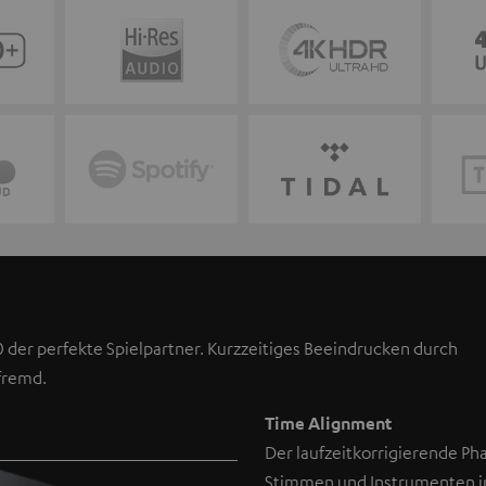
 der perfekte Spielpartner. Kurzzeitiges Beeindrucken durch
fremd.
Time Alignment
Der laufzeitkorrigierende Ph
Stimmen und Instrumenten 