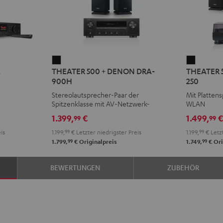
THEATER
THEATE
2
THEATER 500 + DENON DRA-
THEATER 
500
500
900H
250
+
KOMBO
Stereolautsprecher-Paar der
Mit Platten
DENON
2
Spitzenklasse mit AV-Netzwerk-
WLAN
DRA-
VINYL
Receiver
1.399,
€
1.499,
99
99
900H
250
is
1.199,
99
€
Letzter niedrigster Preis
1.199,
99
€
Letzt
Schwarz
Schwarz
99
99
1.799,
€
Originalpreis
1.749,
€
Ori
BEWERTUNGEN
ZUBEHÖR