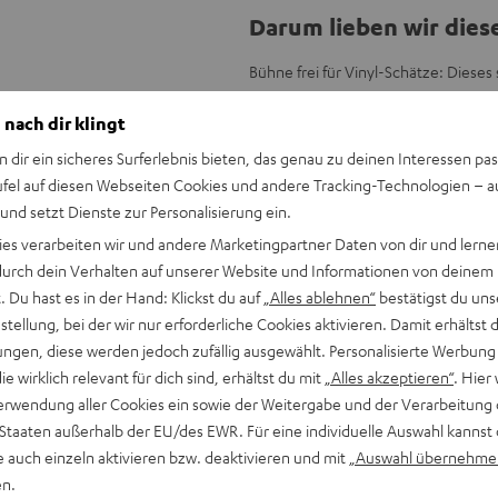
Darum lieben wir dies
Bühne frei für Vinyl-Schätze: Diese
Stereo-AV-Netzwerk-Receiver DENON
 nach dir klingt
Pro-Ject Debut S Phono erlebst du M
Einzelkauf.
n dir ein sicheres Surferlebnis bieten, das genau zu deinen Interessen pas
ufel auf diesen Webseiten Cookies und andere Tracking-Technologien – 
Die Vorteile im Überbl
 und setzt Dienste zur Personalisierung ein.
ies verarbeiten wir und andere Marketingpartner Daten von dir und lernen
Bundle aus Stereolautsprecher-P
- durch dein Verhalten auf unserer Website und Informationen von deinem
Receiver DRA-900H und dem HiFi-
 Du hast es in der Hand: Klickst du auf
„Alles ablehnen“
bestätigst du uns
Für Musikhören, TV-Sound und Ga
tellung, bei der wir nur erforderliche Cookies aktivieren. Damit erhältst 
Anschluss möglich an TV-Gerät, C
ngen, diese werden jedoch zufällig ausgewählt. Personalisierte Werbung
THEATER 500: Aufwendiges 3-Wege
die wirklich relevant für dich sind, erhältst du mit
„Alles akzeptieren“
. Hier 
Time Alignment Technologie für d
erwendung aller Cookies ein sowie der Weitergabe und der Verarbeitung 
Constant Directivity Concept mit 
 Staaten außerhalb der EU/des EWR. Für eine individuelle Auswahl kannst 
Dämpfungskammer reduziert ste
e auch einzeln aktivieren bzw. deaktivieren und mit
„Auswahl übernehme
DENON DRA-900H: 145 Watt Leist
en.
weitere analoge und digitale Ei