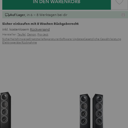
IN DEN WARENKORB
, in 6 – 8 Werktagen bei dir
Auf Lager
Sicher einkaufen mit 8 Wochen Rückgaberecht
inkl. kostenlosem
Rückversand
Hersteller:
Teufel
,
Denon
,
Pro-Ject
Sicherheitshinweise
Ersatzteile
Reparaturen
Software-Updates
Gesetzliche Gewährleistung
Elektrogeräte Rücknahme