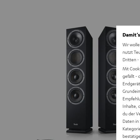
Damit‘s
Wir wolle
nutzt Te
Dritten -
Mit Cook
gefällt 
Endgerät.
Grundeins
Empfehlu
Inhalte, 
du der V
Daten in
Kategori
bestätig