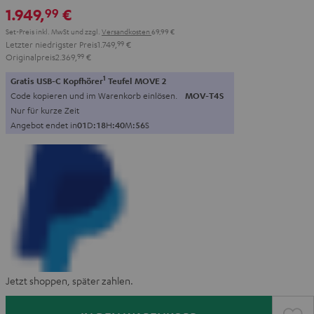
1.949,
€
99
Set-Preis inkl. MwSt
und zzgl.
Versandkosten
69,99 €
Letzter niedrigster Preis
1.749,
99
€
Originalpreis
2.369,
99
€
1
Gratis USB-C Kopfhörer
Teufel MOVE 2
Code kopieren und im Warenkorb einlösen.
MOV-T4S
Nur für kurze Zeit
Angebot endet in
0
1
D
:
1
8
H
:
4
0
M
:
5
5
S
Jetzt shoppen, später zahlen.