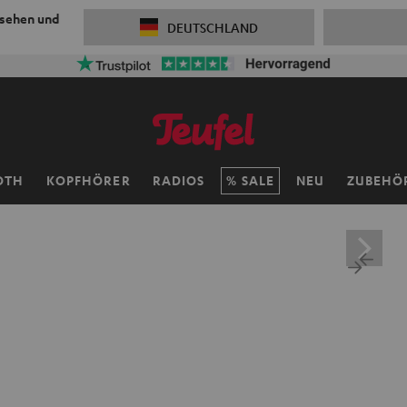
 sehen und
DEUTSCHLAND
OTH
KOPFHÖRER
RADIOS
SALE
NEU
ZUBEHÖ