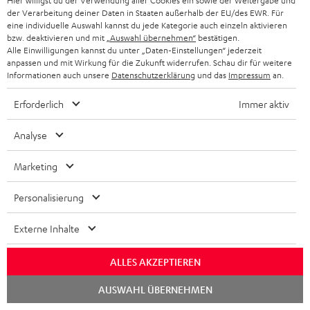
Hier willigst du der Verwendung aller Cookies ein sowie der Weitergabe und
RABATT
der Verarbeitung deiner Daten in Staaten außerhalb der EU/des EWR. Für
eine individuelle Auswahl kannst du jede Kategorie auch einzeln aktivieren
bzw. deaktivieren und mit
„Auswahl übernehmen“
bestätigen.
N
Wähle deinen Gutschein!
Alle Einwilligungen kannst du unter „Daten-Einstellungen“ jederzeit
anpassen und mit Wirkung für die Zukunft widerrufen. Schau dir für weitere
Melde dich für den Newsletter an und erhalte bis zu
e
Informationen auch unsere
Datenschutzerklärung
und das
Impressum
an.
45 € als Dankeschön.
w
Erforderlich
Immer aktiv
s
JETZT
EMAIL
l
Analyse
ANME
WIDGET
e
Marketing
t
t
Personalisierung
e
Externe Inhalte
r
a
ALLES AKZEPTIEREN
n
Kategorien
Chat
AUSWAHL ÜBERNEHMEN
m
starten