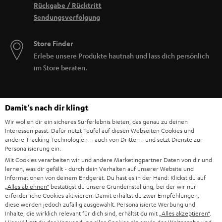
Rückgabe / Rücktritt
Sendungsverfolgung
Store Finder
Erlebe unsere Produkte hautnah und lass dich persönlich
im Store beraten.
Damit‘s nach dir klingt
Wir wollen dir ein sicheres Surferlebnis bieten, das genau zu deinen
Interessen passt. Dafür nutzt Teufel auf diesen Webseiten Cookies und
andere Tracking-Technologien – auch von Dritten - und setzt Dienste zur
Personalisierung ein.
Mit Cookies verarbeiten wir und andere Marketingpartner Daten von dir und
lernen, was dir gefällt - durch dein Verhalten auf unserer Website und
Informationen von deinem Endgerät. Du hast es in der Hand: Klickst du auf
„Alles ablehnen“
bestätigst du unsere Grundeinstellung, bei der wir nur
erforderliche Cookies aktivieren. Damit erhältst du zwar Empfehlungen,
BIS ZU
diese werden jedoch zufällig ausgewählt. Personalisierte Werbung und
45 €
Inhalte, die wirklich relevant für dich sind, erhältst du mit
„Alles akzeptieren“
.