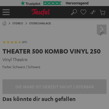
ZUM
NHALT
RINGEN
No
Abs
Startseite
Suche
Artike
im
STEREO
STEREOANLAGE
Waren
(49)
THEATER 500 KOMBO VINYL 250
Vinyl Theatre
Farbe:
Schwarz / Schwarz
DIE WARE IST DERZEIT NICHT LIEFERBAR
Das könnte dir auch gefallen