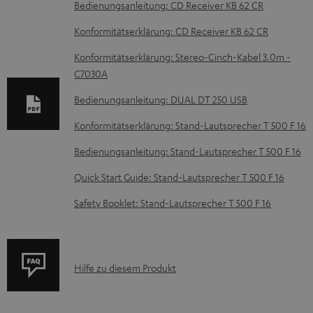
D
Bedienungsanleitung: CD Receiver KB 62 CR
o
Konformitätserklärung: CD Receiver KB 62 CR
k
Konformitätserklärung: Stereo-Cinch-Kabel 3.0m -
u
C7030A
m
Bedienungsanleitung: DUAL DT 250 USB
e
Konformitätserklärung: Stand-Lautsprecher T 500 F 16
n
t
Bedienungsanleitung: Stand-Lautsprecher T 500 F 16
e
Quick Start Guide: Stand-Lautsprecher T 500 F 16
z
Safety Booklet: Stand-Lautsprecher T 500 F 16
u
m
H
P
Hilfe zu diesem Produkt
e
r
r
o