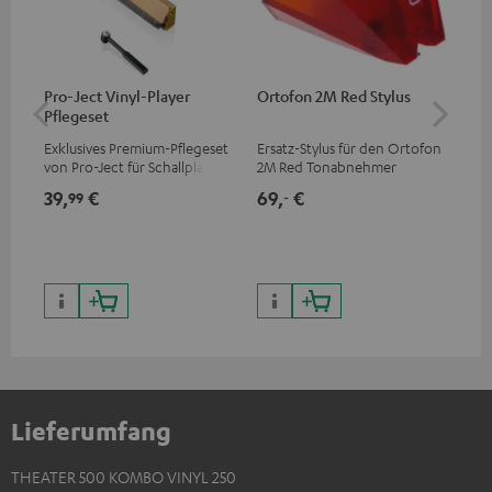
Pro-Ject Vinyl-Player
Ortofon 2M Red Stylus
Or
Pflegeset
To
Exklusives Premium-Pflegeset
Ersatz-Stylus für den Ortofon
Mo
von Pro-Ject für Schallplatten
2M Red Tonabnehmer
To
und - spieler, nur im Teufel
Ort
39,
€
69,
€
99
99
‐
Webshop erhältlich
leb
wa
Lieferumfang
THEATER 500 KOMBO VINYL 250