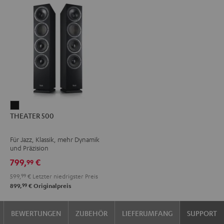
THEATER
THEATER 500
500
Schwarz
Für Jazz, Klassik, mehr Dynamik
und Präzision
799,
€
99
599,
99
€
Letzter niedrigster Preis
99
899,
€
Originalpreis
BEWERTUNGEN
ZUBEHÖR
LIEFERUMFANG
SUPPORT