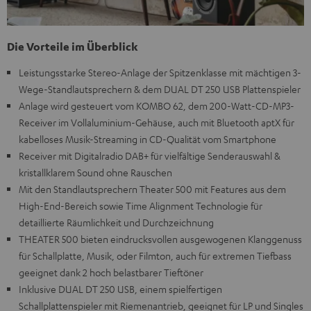
Die Vorteile im Überblick
Leistungsstarke Stereo-Anlage der Spitzenklasse mit mächtigen 3-
Wege-Standlautsprechern & dem DUAL DT 250 USB Plattenspieler
Anlage wird gesteuert vom KOMBO 62, dem 200-Watt-CD-MP3-
Receiver im Vollaluminium-Gehäuse, auch mit Bluetooth aptX für
kabelloses Musik-Streaming in CD-Qualität vom Smartphone
Receiver mit Digitalradio DAB+ für vielfältige Senderauswahl &
kristallklarem Sound ohne Rauschen
Mit den Standlautsprechern Theater 500 mit Features aus dem
High-End-Bereich sowie Time Alignment Technologie für
detaillierte Räumlichkeit und Durchzeichnung
THEATER 500 bieten eindrucksvollen ausgewogenen Klanggenuss
für Schallplatte, Musik, oder Filmton, auch für extremen Tiefbass
geeignet dank 2 hoch belastbarer Tieftöner
Inklusive DUAL DT 250 USB, einem spielfertigen
Schallplattenspieler mit Riemenantrieb, geeignet für LP und Singles