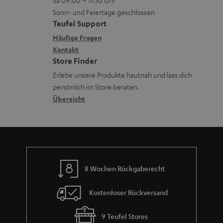
Sa 09:00 – 17:30 Uhr
L
t
ä
u
Sonn- und Feiertage geschlossen
e
a
t
Teufel Support
r
x
k
e
Häufige Fragen
G
i
Kontakt
t
R
a
Store Finder
k
d
ü
r
Erlebe unsere Produkte hautnah und lass dich
o
a
c
a
persönlich im Store beraten.
n
t
k
Übersicht
n
e
n
t
n
a
i
h
e
m
8 Wochen Rückgaberecht
e
Kostenloser Rückversand
9 Teufel Stores