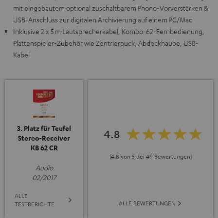
mit eingebautem optional zuschaltbarem Phono-Vorverstärken &
USB-Anschluss zur digitalen Archivierung auf einem PC/Mac
Inklusive 2 x 5 m Lautsprecherkabel, Kombo-62-Fernbedienung,
Plattenspieler-Zubehör wie Zentrierpuck, Abdeckhaube, USB-
Kabel
3. Platz für Teufel
4.8
Stereo-Receiver
KB 62 CR
(4.8 von 5 bei 49 Bewertungen)
Audio
02/2017
ALLE
ALLE BEWERTUNGEN
TESTBERICHTE