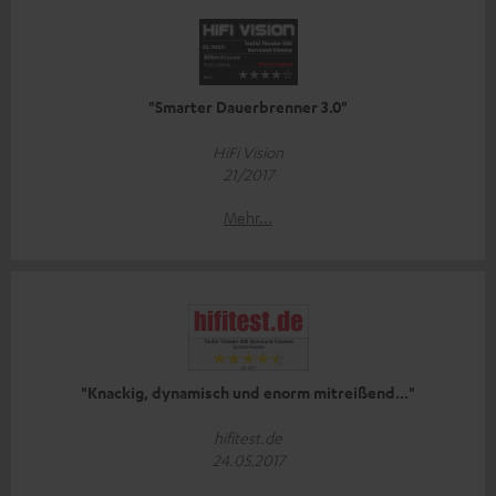
"Smarter Dauerbrenner 3.0"
HiFi Vision
21/2017
Mehr...
"Knackig, dynamisch und enorm mitreißend..."
hifitest.de
24.05.2017