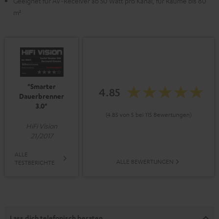
Geeignet für AV-Receiver ab 50 Watt pro Kanal, für Räume bis 80
m²
"Smarter
4.85
Dauerbrenner
3.0"
(4.85 von 5 bei 115 Bewertungen)
HiFi Vision
21/2017
ALLE
ALLE BEWERTUNGEN
TESTBERICHTE
Lass dich telefonisch beraten