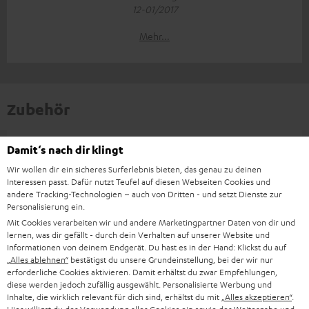
12-01/2017
Mehr...
Zubehör
Damit‘s nach dir klingt
Notwendiges Zubehör
Wir wollen dir ein sicheres Surferlebnis bieten, das genau zu deinen
Interessen passt. Dafür nutzt Teufel auf diesen Webseiten Cookies und
Bitte prüfe, ob benötigte Verbindungskabel im
andere Tracking-Technologien – auch von Dritten - und setzt Dienste zur
Lieferumfang enthalten sind.
Personalisierung ein.
Mit Cookies verarbeiten wir und andere Marketingpartner Daten von dir und
lernen, was dir gefällt - durch dein Verhalten auf unserer Website und
Informationen von deinem Endgerät. Du hast es in der Hand: Klickst du auf
„Alles ablehnen“
bestätigst du unsere Grundeinstellung, bei der wir nur
erforderliche Cookies aktivieren. Damit erhältst du zwar Empfehlungen,
diese werden jedoch zufällig ausgewählt. Personalisierte Werbung und
Inhalte, die wirklich relevant für dich sind, erhältst du mit
„Alles akzeptieren“
.