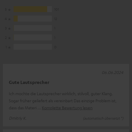
5
101
4
12
3
1
2
1
1
0
06.06.2024
Gute Lautsprecher
Ich mochte die Lautsprecher wirklich, stilvoll, guter Klang.
Sogar früher geliefert als vereinbart Das einzige Problem ist,
dass das Materi
Komplette Bewertung lesen
Dmitriy K.
(automatisch übersetzt *)