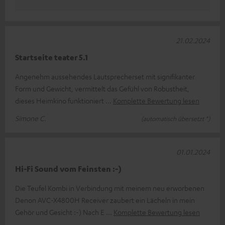
21.02.2024
Startseite teater 5.1
Angenehm aussehendes Lautsprecherset mit signifikanter
Form und Gewicht, vermittelt das Gefühl von Robustheit,
dieses Heimkino funktioniert
Komplette Bewertung lesen
Simone C.
(automatisch übersetzt *)
01.01.2024
Hi-Fi Sound vom Feinsten :-)
Die Teufel Kombi in Verbindung mit meinem neu erworbenen
Denon AVC-X4800H Receiver zaubert ein Lächeln in mein
Gehör und Gesicht :-) Nach E
Komplette Bewertung lesen