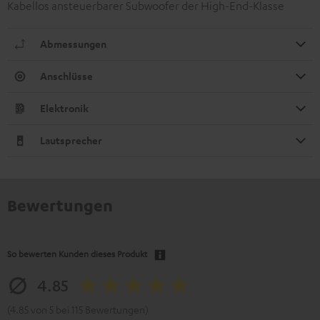
Kabellos ansteuerbarer Subwoofer der High-End-Klasse
Abmessungen
Anschlüsse
Elektronik
Lautsprecher
Bewertungen
So bewerten Kunden dieses Produkt
4.85
(4.85 von 5 bei 115 Bewertungen)