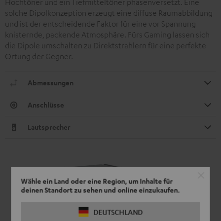
Hochtöner und ein Tiefmitteltöner phasenversetzt. Eine
solche Dipolkonzeption erzeugt eine diffuse Raumabbildung
und ist der entscheidende Faktor für eine vor Spannung
knisternde, packende Atmosphäre. Fürs Gaming lassen sich
die Dipole umschalten zu Direktstrahlern für eine perfekte
Ortung der Gegner.
Abmessungen
Anschlüsse
Lautsprecher
Wähle ein Land oder eine Region, um Inhalte für
deinen Standort zu sehen und online einzukaufen.
DEUTSCHLAND