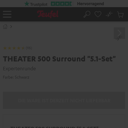
ZUM
NHALT
RINGEN
No
Abs
Startseite
Suche
Artike
im
Waren
(115)
THEATER 500 Surround "5.1-Set"
Expertenrunde
Farbe:
Schwarz
DIE WARE IST DERZEIT NICHT LIEFERBAR