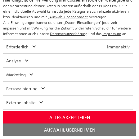
Hier willigst du der Verwendung aller Cookies ein sowie der Weitergabe und
der Verarbeitung deiner Daten in Staaten außerhalb der EU/des EWR. Für
eine individuelle Auswahl kannst du jede Kategorie auch einzeln aktivieren
bzw. deaktivieren und mit
„Auswahl übernehmen“
bestätigen.
Alle Einwilligungen kannst du unter „Daten-Einstellungen“ jederzeit
anpassen und mit Wirkung für die Zukunft widerrufen. Schau dir für weitere
DENON AVC-X3800H
5.1 Heimkino Kabel-Set
Informationen auch unsere
Datenschutzerklärung
und das
Impressum
an.
30m² "Advantage" C3535S
7.2.4 oder 11.4-AV-Receiver
5.1-Heimkino-Kabel-Set für
Erforderlich
Immer aktiv
der Spitzenklasse mit 180 Watt
Räume bis 30 m²
Ausgangsleistung pro Kanal
1.339,
€
79,
€
99
99
Deal
Analyse
1.699,
‐
€
Letzter niedrigster
Preis
Marketing
‐
1.699,
€
UVP
Personalisierung
Externe Inhalte
Weiteres Zubehör
ALLES AKZEPTIEREN
Chat
AUSWAHL ÜBERNEHMEN
starten