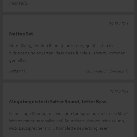
Michael S.
24.12.2023
Nettes Set
Guter Klang, der den Raum (eine Kirche) gut füllt. Ich bin
zufrieden und erwarten, dass diese für viele Jahre zu kommen
genießen
Johan H.
(automatisch übersetzt *)
21.12.2023
Mega begeistert: Satter Sound, fetter Bass
Habe lange überlegt mit welchen Lautsprechern ich mein 50m²
Wohnzimmer beschallen soll. Soundbars klangen mir zu dünn,
Midi-Lautsprecher nic
Komplette Bewertung lesen