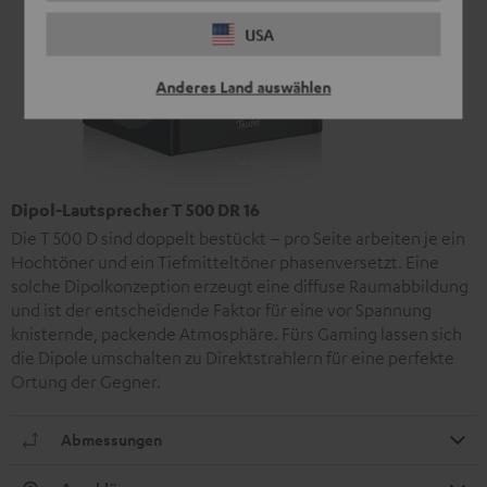
USA
Anderes Land auswählen
Dipol-Lautsprecher T 500 DR 16
Die T 500 D sind doppelt bestückt – pro Seite arbeiten je ein
Hochtöner und ein Tiefmitteltöner phasenversetzt. Eine
solche Dipolkonzeption erzeugt eine diffuse Raumabbildung
und ist der entscheidende Faktor für eine vor Spannung
knisternde, packende Atmosphäre. Fürs Gaming lassen sich
die Dipole umschalten zu Direktstrahlern für eine perfekte
Ortung der Gegner.
Abmessungen