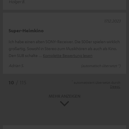
Holger B.
17.12.2023
Super-Heimkino
Ich habe einen alten SONY-Receiver. Die 500er spielen wirklich
großartig. Sowohl in Stereo zum Musikhören als auch als Kino.
Den SUB schalte
Komplette Bewertung lesen
Adrian S.
(automatisch übersetzt *)
*
10
/ 115
automatisiert übersetzt durch
DeepL
MEHR ANZEIGEN