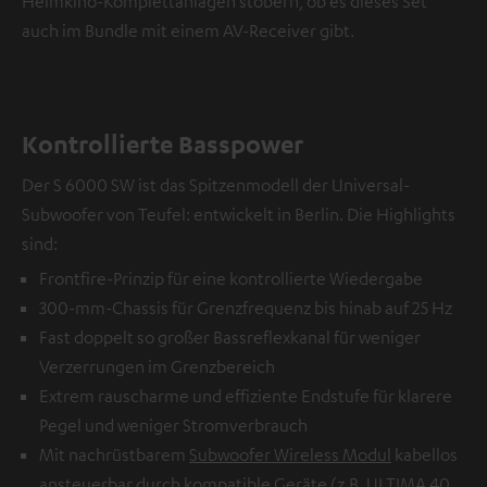
Heimkino-Komplettanlagen stöbern, ob es dieses Set
auch im Bundle mit einem AV-Receiver gibt.
Kontrollierte Basspower
Der S 6000 SW ist das Spitzenmodell der Universal-
Subwoofer von Teufel: entwickelt in Berlin. Die Highlights
sind:
Frontfire-Prinzip für eine kontrollierte Wiedergabe
300-mm-Chassis für Grenzfrequenz bis hinab auf 25 Hz
Fast doppelt so großer Bassreflexkanal für weniger
Verzerrungen im Grenzbereich
Extrem rauscharme und effiziente Endstufe für klarere
Pegel und weniger Stromverbrauch
Mit nachrüstbarem
Subwoofer Wireless Modul
kabellos
ansteuerbar durch kompatible Geräte (z.B. ULTIMA 40