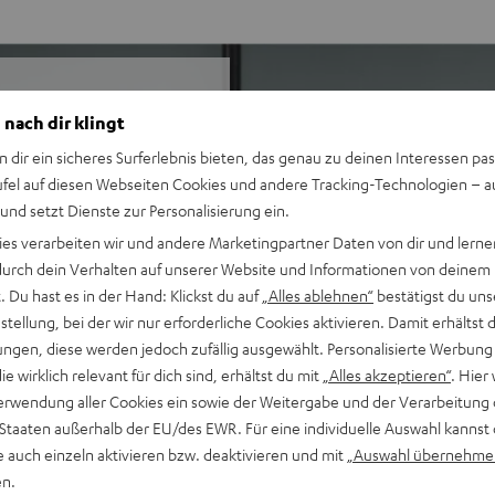
 nach dir klingt
gepassten AV-Receiver im
n dir ein sicheres Surferlebnis bieten, das genau zu deinen Interessen pas
massiven, beeindruckenden
ufel auf diesen Webseiten Cookies und andere Tracking-Technologien – 
rekt am PC.
 und setzt Dienste zur Personalisierung ein.
ies verarbeiten wir und andere Marketingpartner Daten von dir und lernen
- durch dein Verhalten auf unserer Website und Informationen von deinem
 Du hast es in der Hand: Klickst du auf
„Alles ablehnen“
bestätigst du uns
 Games, Filmton und Musik
tellung, bei der wir nur erforderliche Cookies aktivieren. Damit erhältst 
 eine ausgewogene,
ngen, diese werden jedoch zufällig ausgewählt. Personalisierte Werbung
die wirklich relevant für dich sind, erhältst du mit
„Alles akzeptieren“
. Hier 
ickbass bis 22 Hz, sehr hohe
erwendung aller Cookies ein sowie der Weitergabe und der Verarbeitung 
 Staaten außerhalb der EU/des EWR. Für eine individuelle Auswahl kannst 
nd AAC sowie HDMI (ARC,
e auch einzeln aktivieren bzw. deaktivieren und mit
„Auswahl übernehme
en.
egallautsprecher mit 2-