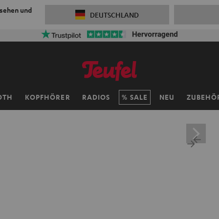
 sehen und
DEUTSCHLAND
OTH
KOPFHÖRER
RADIOS
SALE
NEU
ZUBEHÖ