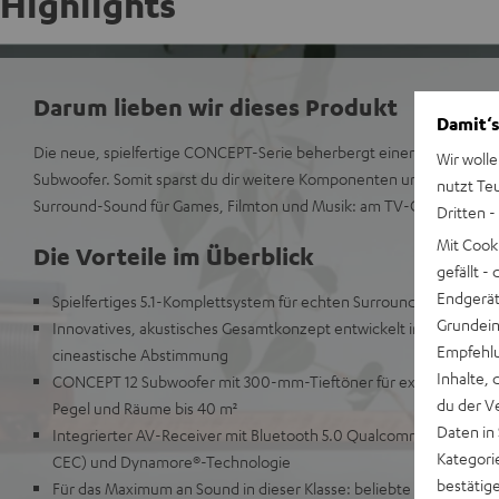
Highlights
Darum lieben wir dieses Produkt
Damit‘s
Die neue, spielfertige CONCEPT-Serie beherbergt einen optimal an
Wir wolle
Subwoofer. Somit sparst du dir weitere Komponenten und genießt 
nutzt Te
Surround-Sound für Games, Filmton und Musik: am TV-Gerät oder di
Dritten -
Mit Cook
Die Vorteile im Überblick
gefällt 
Endgerät.
Spielfertiges 5.1-Komplettsystem für echten Surround-Sound bei
Grundeins
Innovatives, akustisches Gesamtkonzept entwickelt in Berlin für
Empfehlu
cineastische Abstimmung
Inhalte, 
CONCEPT 12 Subwoofer mit 300-mm-Tieftöner für extrem tiefen K
du der V
Pegel und Räume bis 40 m²
Daten in
Integrierter AV-Receiver mit Bluetooth 5.0 Qualcomm® aptX™ u
Kategori
CEC) und Dynamore®-Technologie
bestätig
Für das Maximum an Sound in dieser Klasse: beliebte ULTIMA 20 R