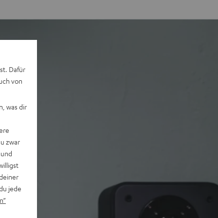
st. Dafür
auch von
, was dir
ere
du zwar
 und
willigst
deiner
du jede
n“