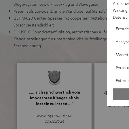
Alle Ein
Wege-System sowie Phase-Plug und Waveguide
Wirkung 
Passen aufs Lowboard, an die Wand oder auf Standfüße
Datensch
ULTIMA 20 Center-Speaker mit doppeltem Mitteltöner für eine s
Sprachverständlichkeit
Erforde
5.1-USB-C-Soundkartenfunktion, automatisches Aufwachen aus 
Klangeinstellungen für unterschiedliche Aufstellungen, inklusive
Analys
Fernbedienung
Market
Persona
Externe
4.79
„… sich sprichwörtlich vom
imposanten Klangerlebnis
fesseln zu lassen …“
(4.79 von 5 
www.myc-media.de
22.03.2024