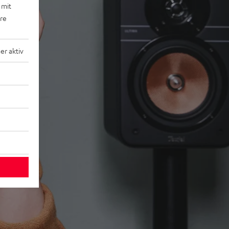
 mit
ere
r aktiv