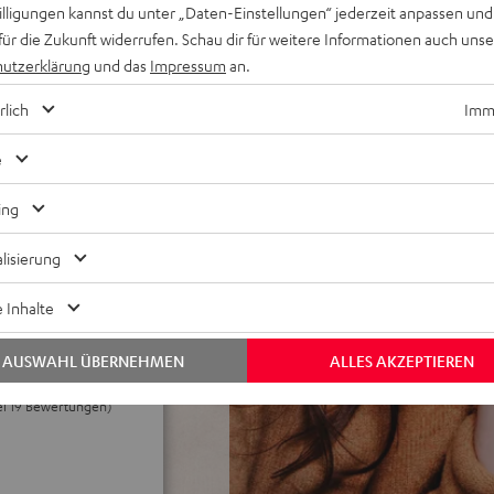
willigungen kannst du unter „Daten-Einstellungen“ jederzeit anpassen und
für die Zukunft widerrufen. Schau dir für weitere Informationen auch uns
utzerklärung
und das
Impressum
an.
ehr gute
rlich
Imme
dem Standby,
 25 m Lautsprecherkabel und
e
ing
lisierung
 Inhalte
AUSWAHL ÜBERNEHMEN
ALLES AKZEPTIEREN
bei 19 Bewertungen)