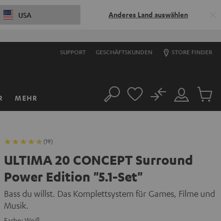
Anderes Land auswählen
USA
SUPPORT
GESCHÄFTSKUNDEN
STORE FINDER
No
R
MEHR
Suche
Mein
Artikel
Konto
im
Warenk
(19)
ULTIMA 20 CONCEPT Surround
Power Edition "5.1-Set"
Bass du willst. Das Komplettsystem für Games, Filme und
Musik.
Farbe:
Weiß