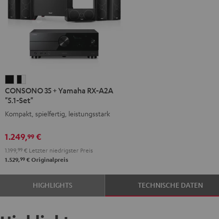
CONSONO
CONSONO
CONSONO 35 + Yamaha RX-A2A
35
35
"5.1-Set"
+
+
Kompakt, spielfertig, leistungsstark
Yamaha
Yamaha
RX-
RX-
1.249,
€
99
A2A
A2A
1.199,
99
€
Letzter niedrigster Preis
"5.1-
"5.1-
99
1.529,
€
Originalpreis
Set"
Set"
Schwarz
Schwarz
HIGHLIGHTS
TECHNISCHE DATEN
/
Weiß