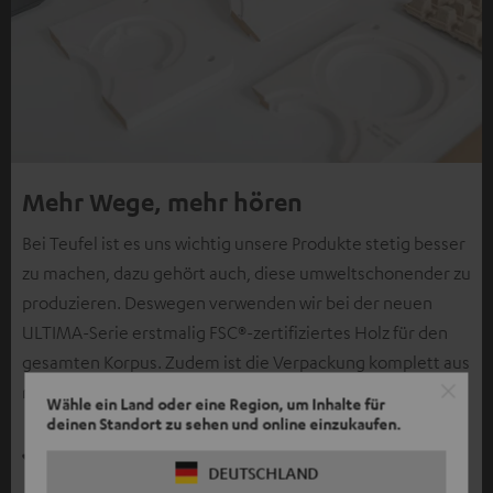
Mehr Wege, mehr hören
Bei Teufel ist es uns wichtig unsere Produkte stetig besser
zu machen, dazu gehört auch, diese umweltschonender zu
produzieren. Deswegen verwenden wir bei der neuen
ULTIMA-Serie erstmalig FSC®-zertifiziertes Holz für den
gesamten Korpus. Zudem ist die Verpackung komplett aus
recyceltem Karton und verzichtet auf Kunststoffe.
Wähle ein Land oder eine Region, um Inhalte für
deinen Standort zu sehen und online einzukaufen.
DEUTSCHLAND