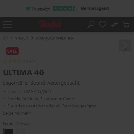
ZUM
NHALT
RINGEN
No
Abs
Startseite
Suche
Artike
im
STEREO
STANDLAUTSPRECHER
Waren
SALE
(184)
ULTIMA 40
Legendärer Sound weitergedacht
Neue ULTIMA 40 (Mk4)
Perfekt für Musik, Filmton und Games
Für jeden Verstärker oder AV-Receiver geeignet
Zeige mir mehr
Farbe:
Schwarz
Schwarz
Weiß