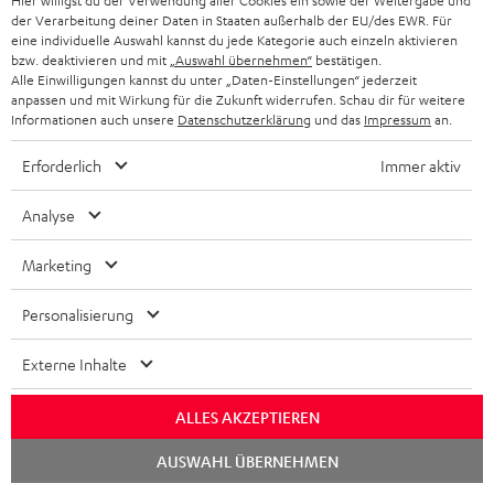
Hier willigst du der Verwendung aller Cookies ein sowie der Weitergabe und
der Verarbeitung deiner Daten in Staaten außerhalb der EU/des EWR. Für
eine individuelle Auswahl kannst du jede Kategorie auch einzeln aktivieren
bzw. deaktivieren und mit
„Auswahl übernehmen“
bestätigen.
Alle Einwilligungen kannst du unter „Daten-Einstellungen“ jederzeit
anpassen und mit Wirkung für die Zukunft widerrufen. Schau dir für weitere
Informationen auch unsere
Datenschutzerklärung
und das
Impressum
an.
Erforderlich
Immer aktiv
Analyse
Marketing
Personalisierung
Downloads und Service
Externe Inhalte
ALLES AKZEPTIEREN
D
Quick Start Guide: ULTIMA 40
Chat
o
AUSWAHL ÜBERNEHMEN
Safety Booklet: ULTIMA 40
starten