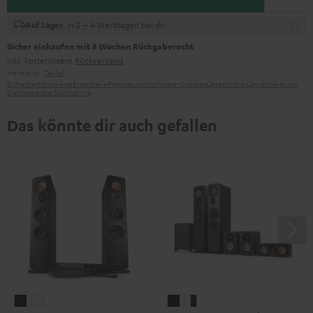
, in 2 – 4 Werktagen bei dir
Auf Lager
Sicher einkaufen mit 8 Wochen Rückgaberecht
inkl. kostenlosem
Rückversand
Hersteller:
Teufel
Sicherheitshinweise
Ersatzteile
Reparaturen
Software-Updates
Gesetzliche Gewährleistung
Elektrogeräte Rücknahme
Das könnte dir auch gefallen
ULTIMA
ULTIMA
ULTIMA
ULTIMA