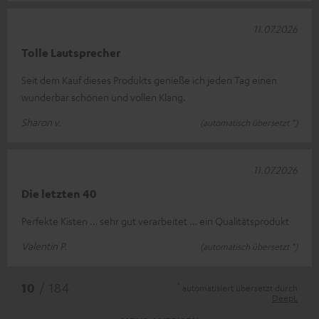
11.07.2026
Tolle Lautsprecher
Seit dem Kauf dieses Produkts genieße ich jeden Tag einen
wunderbar schönen und vollen Klang.
Sharon v.
(automatisch übersetzt *)
11.07.2026
Die letzten 40
Perfekte Kisten … sehr gut verarbeitet … ein Qualitätsprodukt
Valentin P.
(automatisch übersetzt *)
*
10
/ 184
automatisiert übersetzt durch
DeepL