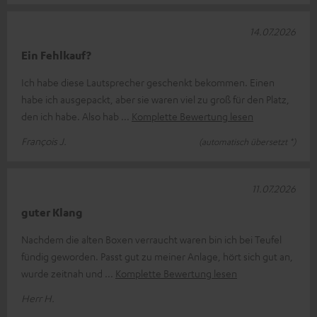
14.07.2026
Ein Fehlkauf?
Ich habe diese Lautsprecher geschenkt bekommen. Einen
habe ich ausgepackt, aber sie waren viel zu groß für den Platz,
den ich habe. Also hab
Komplette Bewertung lesen
François J.
(automatisch übersetzt *)
11.07.2026
guter Klang
Nachdem die alten Boxen verraucht waren bin ich bei Teufel
fündig geworden. Passt gut zu meiner Anlage, hört sich gut an,
wurde zeitnah und
Komplette Bewertung lesen
Herr H.