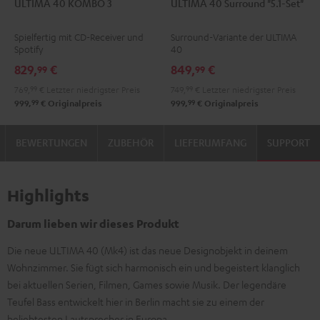
ULTIMA 40 KOMBO 3
ULTIMA 40 Surround "5.1-Set"
40
40
40
40
KOMBO
KOMBO
Surround
Surround
Spielfertig mit CD-Receiver und
Surround-Variante der ULTIMA
3
3
"5.1-
"5.1-
Spotify
40
Schwarz
Weiß
Set"
Set"
829,
€
849,
€
99
99
Schwarz
Weiß
769,
99
€
Letzter niedrigster Preis
749,
99
€
Letzter niedrigster Preis
/
99
99
999,
€
Originalpreis
999,
€
Originalpreis
Schwarz
BEWERTUNGEN
ZUBEHÖR
LIEFERUMFANG
SUPPORT
Highlights
Darum lieben wir dieses Produkt
Die neue ULTIMA 40 (Mk4) ist das neue Designobjekt in deinem
Wohnzimmer. Sie fügt sich harmonisch ein und begeistert klanglich
bei aktuellen Serien, Filmen, Games sowie Musik. Der legendäre
Teufel Bass entwickelt hier in Berlin macht sie zu einem der
beliebtesten Lautsprecher in Europa.