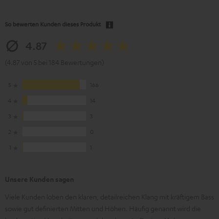
So bewerten Kunden dieses Produkt
4.87
(4.87 von 5 bei 184 Bewertungen)
5
166
4
14
3
3
2
0
1
1
Unsere Kunden sagen
Viele Kunden loben den klaren, detailreichen Klang mit kräftigem Bass
sowie gut definierten Mitten und Höhen. Häufig genannt wird die