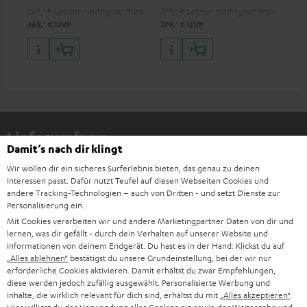
269,
‐
€
Letzter niedrigster Preis
379,
‐
€
Letzter niedrigster Preis
949
‐
‐
269,
€
UVP
379,
€
UVP
1.0
Lieferumfang
Damit‘s nach dir klingt
ULTIMA 40
Wir wollen dir ein sicheres Surferlebnis bieten, das genau zu deinen
Interessen passt. Dafür nutzt Teufel auf diesen Webseiten Cookies und
2 × Stand-Lautsprecher UL 40 Mk4 25 (Stk.) – Schwarz
andere Tracking-Technologien – auch von Dritten - und setzt Dienste zur
1 × Gummifüße (4 Stk.) für ULTIMA 20 / 40 / Center Mk4 –
Personalisierung ein.
Schwarz
Mit Cookies verarbeiten wir und andere Marketingpartner Daten von dir und
lernen, was dir gefällt - durch dein Verhalten auf unserer Website und
1 × ULTIMA 40 Mk4 + AKTIV 3 Abdeckung – Schwarz
Informationen von deinem Endgerät. Du hast es in der Hand: Klickst du auf
„Alles ablehnen“
bestätigst du unsere Grundeinstellung, bei der wir nur
erforderliche Cookies aktivieren. Damit erhältst du zwar Empfehlungen,
diese werden jedoch zufällig ausgewählt. Personalisierte Werbung und
Inhalte, die wirklich relevant für dich sind, erhältst du mit
„Alles akzeptieren“
.