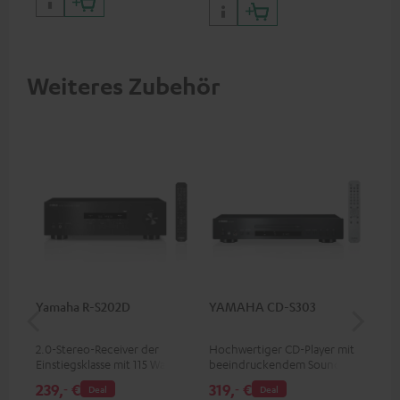
HDCP 2.3, HDR10+, ARC/eARC
und Dolby Vision
Weiteres Zubehör
Yamaha R-S202D
YAMAHA CD-S303
Ya
2.0-Stereo-Receiver der
Hochwertiger CD-Player mit
2.1
Einstiegsklasse mit 115 Watt
beeindruckendem Sound und
Spi
pro Kanal an 4 Ohm (bei 1
wertiger Verarbeitung
pro
239,
€
319,
€
94
‐
‐
Deal
Deal
kHz, 0.7 % THD)
200