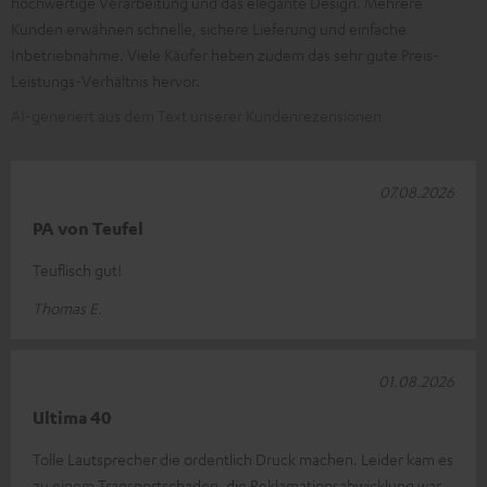
hochwertige Verarbeitung und das elegante Design. Mehrere
Kunden erwähnen schnelle, sichere Lieferung und einfache
Inbetriebnahme. Viele Käufer heben zudem das sehr gute Preis-
Leistungs-Verhältnis hervor.
AI-generiert aus dem Text unserer Kundenrezensionen
07.08.2026
PA von Teufel
Teuflisch gut!
Thomas E.
01.08.2026
Ultima 40
Tolle Lautsprecher die ordentlich Druck machen. Leider kam es
zu einem Transportschaden, die Reklamationsabwicklung war