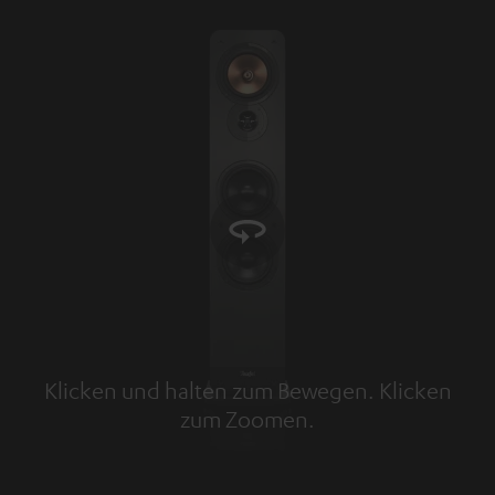
Klicken und halten zum Bewegen. Klicken
zum Zoomen.
Tap to zoom