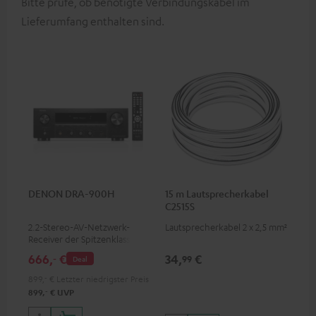
Bitte prüfe, ob benötigte Verbindungskabel im
Lieferumfang enthalten sind.
DENON DRA-900H
15 m Lautsprecherkabel
C2515S
2.2-Stereo-AV-Netzwerk-
Lautsprecherkabel 2 x 2,5 mm²
Receiver der Spitzenklasse mit
145 Watt pro Kanal an 6 Ohm,
666,
€
34,
€
‐
99
Deal
USB-Playback sowie weitere
analoge und digitale
899,
‐
€
Letzter niedrigster Preis
Eingänge, 6 HDMI-Eingänge
‐
899,
€
UVP
und 1 HDMI Ausgang mit
Unterstützung für 8K, 3D,