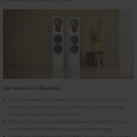
Die Vorteile im Überblick
Neue Generation des beliebten HiFi-Standlautsprecher-Paars für
beeindruckenden Stereo-Sound und hohe Dynamik bei Musik,
Filmen und Games in Räumen bis 35 m²
3-Wege-System mit zwei hoch belastbaren Tieftönern für hohe,
verzerrungsfreie Pegel bei ausgewogener Abstimmung
Doppelrohr-Bassreflexaufbau für tiefen, druckvollen und präzisen