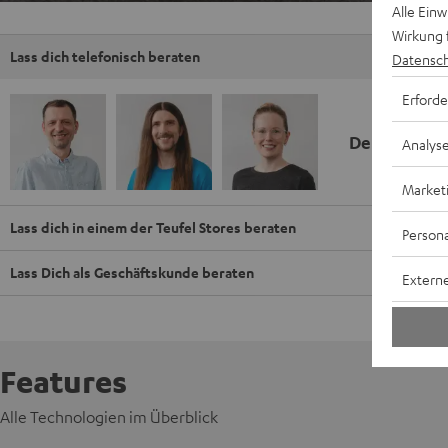
Alle Ein
Wirkung 
Lass dich telefonisch beraten
Datensch
Erforde
Deine Kauf
Analys
Market
Lass dich in einem der Teufel Stores beraten
Persona
Lass Dich als Geschäftskunde beraten
Externe
Features
Alle Technologien im Überblick