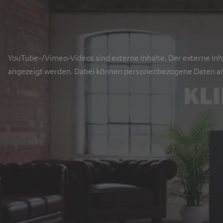
YouTube-/Vimeo-Videos sind externe Inhalte. Der externe Inha
angezeigt werden. Dabei können personenbezogene Daten an