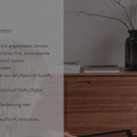
EFFEKT
 Funk angesteuert, können
 bis zu 15 m, automatische
rround-Sound
chkeit
kt aus den Apps von Spotify,
tzt auch Dolby Digital
rnbedienung oder
rd für PC-Anschluss,