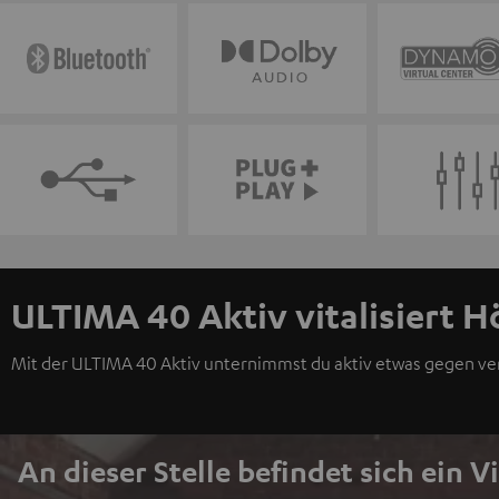
ULTIMA 40 Aktiv vitalisiert H
Mit der ULTIMA 40 Aktiv unternimmst du aktiv etwas gegen v
An dieser Stelle befindet sich ein V