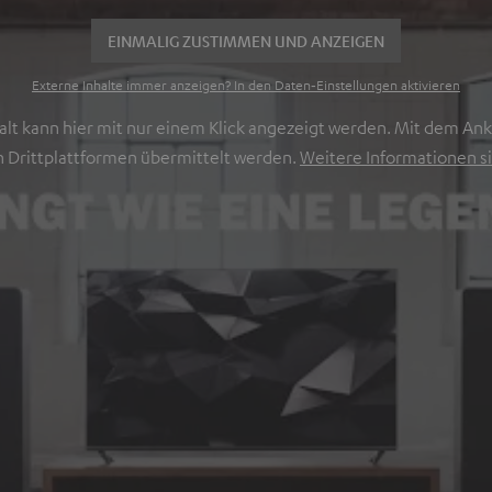
EINMALIG ZUSTIMMEN UND ANZEIGEN
Externe Inhalte immer anzeigen? In den Daten‑Einstellungen aktivieren
lt kann hier mit nur einem Klick angezeigt werden. Mit dem Ankl
 Drittplattformen übermittelt werden.
Weitere Informationen si