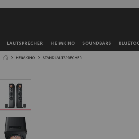
ZUM
NHALT
RINGEN
LAUTSPRECHER
HEIMKINO
SOUNDBARS
BLUETO
Startseite
HEIMKINO
STANDLAUTSPRECHER