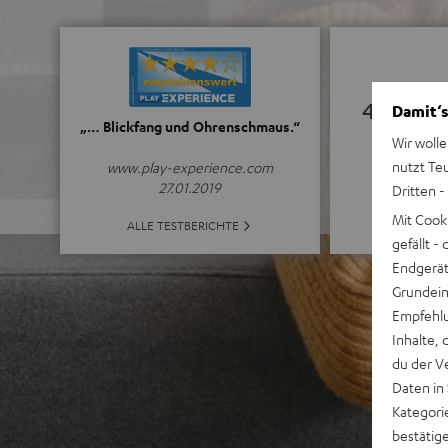
4.92
Damit‘s
„… Blickfang und Ohrenschmaus.“
Wir wolle
(4.92 von 5 
nutzt Te
www.play-experience.com
27.01.2019
Dritten -
Mit Cook
ALLE B
ALLE TESTBERICHTE
gefällt 
Endgerät.
Grundeins
Empfehlu
Inhalte, 
du der V
Daten in
Kategori
bestätig