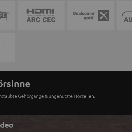
örsinne
erstaubte Gehörgänge & ungenutzte Hörzellen.
ideo