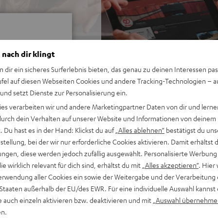
 nach dir klingt
n dir ein sicheres Surferlebnis bieten, das genau zu deinen Interessen pas
bei 12 Bewertungen)
ufel auf diesen Webseiten Cookies und andere Tracking-Technologien – 
 und setzt Dienste zur Personalisierung ein.
ies verarbeiten wir und andere Marketingpartner Daten von dir und lernen
EWERTUNGEN
- durch dein Verhalten auf unserer Website und Informationen von deinem
 Du hast es in der Hand: Klickst du auf
„Alles ablehnen“
bestätigst du uns
tellung, bei der wir nur erforderliche Cookies aktivieren. Damit erhältst 
ngen, diese werden jedoch zufällig ausgewählt. Personalisierte Werbung
die wirklich relevant für dich sind, erhältst du mit
„Alles akzeptieren“
. Hier 
erwendung aller Cookies ein sowie der Weitergabe und der Verarbeitung 
 Staaten außerhalb der EU/des EWR. Für eine individuelle Auswahl kannst 
e auch einzeln aktivieren bzw. deaktivieren und mit
„Auswahl übernehme
en.