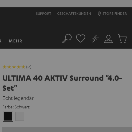
SUPPORT
GESCHÄFTSKUNDEN
STORE FINDER
No
R
MEHR
Suche
Mein
Artikel
Konto
im
Warenk
(12)
ULTIMA 40 AKTIV Surround "4.0-
Set"
Echt legendär
Farbe:
Schwarz
Schwarz
Weiß