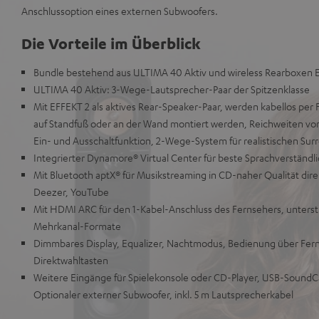
Anschlussoption eines externen Subwoofers.
Die Vorteile im Überblick
Bundle bestehend aus ULTIMA 40 Aktiv und wireless Rearboxen 
ULTIMA 40 Aktiv: 3-Wege-Lautsprecher-Paar der Spitzenklasse
Mit EFFEKT 2 als aktives Rear-Speaker-Paar, werden kabellos per
auf Standfuß oder an der Wand montiert werden, Reichweiten von
Ein- und Ausschaltfunktion, 2-Wege-System für realistischen Su
Integrierter Dynamore® Virtual Center für beste Sprachverständli
Mit Bluetooth aptX® für Musikstreaming in CD-naher Qualität dire
Deezer, YouTube
Mit HDMI ARC für den 1-Kabel-Anschluss des Fernsehers, unterstü
Mehrkanal-Formate
Dimmbares Display, Equalizer, Nachtmodus, Bedienung über Fe
Direktwahltasten
Weitere Eingänge für Spielekonsole oder CD-Player, USB-SoundCa
Optionaler externer Subwoofer, inkl. 5 m Lautsprecherkabel