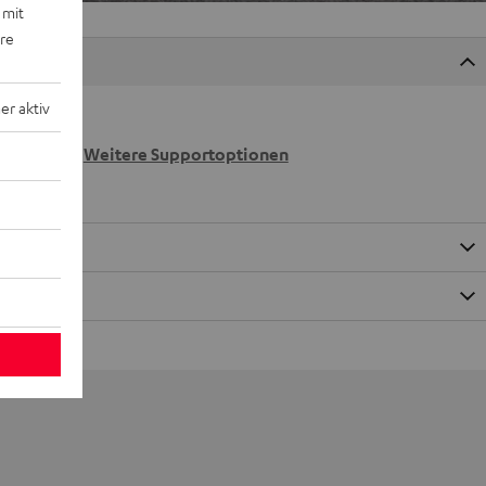
 mit
ere
r aktiv
 wir
n.
Weitere Supportoptionen