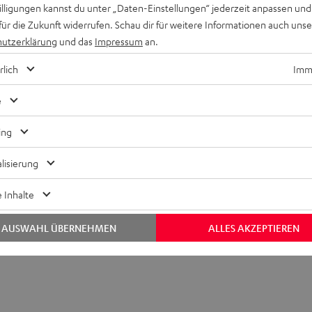
willigungen kannst du unter „Daten-Einstellungen“ jederzeit anpassen und
für die Zukunft widerrufen. Schau dir für weitere Informationen auch uns
utzerklärung
und das
Impressum
an.
rlich
Imme
Keinen Store in der Nähe? Kein Problem,
beratung
beraten dich auch persönlich am Telefo
e
Hier Termin buchen
ing
lisierung
 Inhalte
AUSWAHL ÜBERNEHMEN
ALLES AKZEPTIEREN