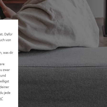
st. Dafür
auch von
, was dir
ere
du zwar
 und
willigst
deiner
du jede
n“