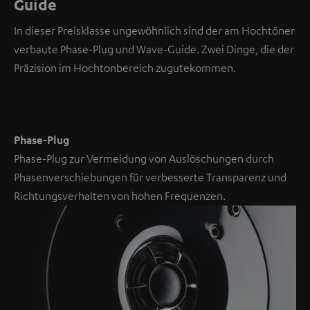
Guide
d
e
In dieser Preisklasse ungewöhnlich sind der am Hochtöner
o
verbaute Phase-Plug und Wave-Guide. Zwei Dinge, die der
Präzision im Hochtonbereich zugutekommen.
NMALIG
STIMMEN
UND
Externe Inhalte
ZEIGEN
immer anzeigen? In
Phase-Plug
den
Daten‑Einstellungen
Phase-Plug zur Vermeidung von Auslöschungen durch
aktivieren
Phasenverschiebungen für verbesserte Transparenz und
YouTube-/Vimeo-
Richtungsverhalten von hohen Frequenzen.
Videos
sind
externe
Inhalte.
Der
externe