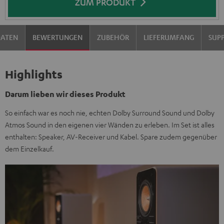
ZUM PRODUKT
DATEN
BEWERTUNGEN
ZUBEHÖR
LIEFERUMFANG
SUP
Highlights
Darum lieben wir dieses Produkt
So einfach war es noch nie, echten Dolby Surround Sound und Dolby
Atmos Sound in den eigenen vier Wänden zu erleben. Im Set ist alles
enthalten: Speaker, AV-Receiver und Kabel. Spare zudem gegenüber
dem Einzelkauf.