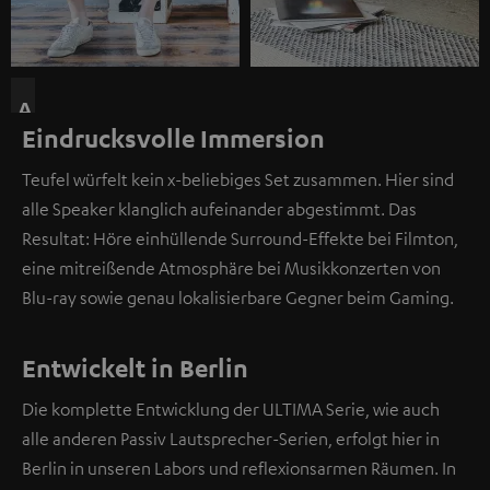
A
Eindrucksvolle Immersion
n
d
Teufel würfelt kein x-beliebiges Set zusammen. Hier sind
i
alle Speaker klanglich aufeinander abgestimmt. Das
e
Resultat: Höre einhüllende Surround-Effekte bei Filmton,
s
eine mitreißende Atmosphäre bei Musikkonzerten von
e
Blu-ray sowie genau lokalisierbare Gegner beim Gaming.
r
S
t
Entwickelt in Berlin
e
Die komplette Entwicklung der ULTIMA Serie, wie auch
l
alle anderen Passiv Lautsprecher-Serien, erfolgt hier in
l
Berlin in unseren Labors und reflexionsarmen Räumen. In
e