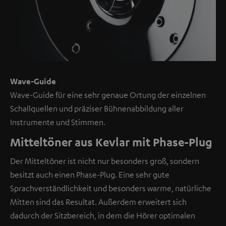
Inhalt
kann
hier
mit
nur
einem
Wave-Guide
Klick
Wave-Guide für eine sehr genaue Ortung der einzelnen
angezeigt
Schallquellen und präziser Bühnenabbildung aller
werden.
Instrumente und Stimmen.
Mit
Mitteltöner aus Kevlar mit Phase-Plug
dem
Der Mitteltöner ist nicht nur besonders groß, sondern
Anklicken
besitzt auch einen Phase-Plug. Eine sehr gute
des
Sprachverständlichkeit und besonders warme, natürliche
Inhalts
Mitten sind das Resultat. Außerdem erweitert sich
wird
dadurch der Sitzbereich, in dem die Hörer optimalen
zugestimmt,