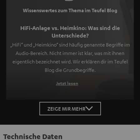
der
Wissenswertes zum Thema im Teufel Blog
Datenschutzerklärung
unter
HiFi-Anlage vs. Heimkino: Was sind die
I
Unterschiede?
zu
„HiFi“ und „Heimkino“ sind häufig genannte Begriffe im
finden
.
Audio-Bereich. Nicht immer ist klar, was mit ihnen
eigentlich bezeichnet wird. Wir erklären dir im Teufel
Blog die Grundbegriffe.
Jetzt lesen
ZEIGE MIR MEHR
Technische Daten