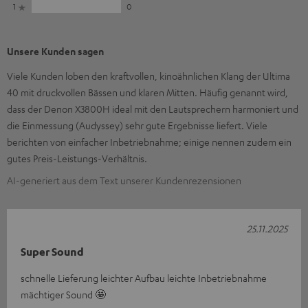
1
0
Unsere Kunden sagen
Viele Kunden loben den kraftvollen, kinoähnlichen Klang der Ultima
40 mit druckvollen Bässen und klaren Mitten. Häufig genannt wird,
dass der Denon X3800H ideal mit den Lautsprechern harmoniert und
die Einmessung (Audyssey) sehr gute Ergebnisse liefert. Viele
berichten von einfacher Inbetriebnahme; einige nennen zudem ein
gutes Preis-Leistungs-Verhältnis.
AI-generiert aus dem Text unserer Kundenrezensionen
25.11.2025
Super Sound
schnelle Lieferung leichter Aufbau leichte Inbetriebnahme
mächtiger Sound 🤩