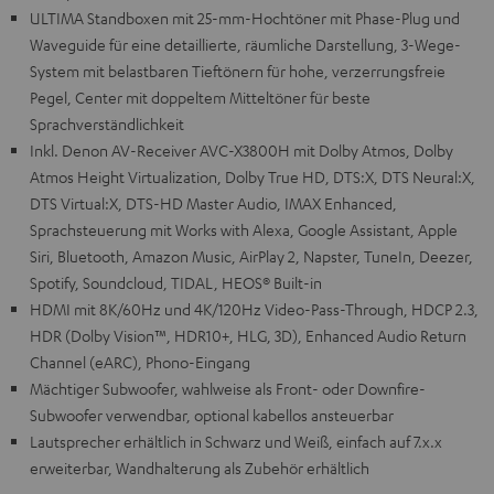
ULTIMA Standboxen mit 25-mm-Hochtöner mit Phase-Plug und
Waveguide für eine detaillierte, räumliche Darstellung, 3-Wege-
System mit belastbaren Tieftönern für hohe, verzerrungsfreie
Pegel, Center mit doppeltem Mitteltöner für beste
Sprachverständlichkeit
Inkl. Denon AV-Receiver AVC-X3800H mit Dolby Atmos, Dolby
Atmos Height Virtualization, Dolby True HD, DTS:X, DTS Neural:X,
DTS Virtual:X, DTS-HD Master Audio, IMAX Enhanced,
Sprachsteuerung mit Works with Alexa, Google Assistant, Apple
Siri, Bluetooth, Amazon Music, AirPlay 2, Napster, TuneIn, Deezer,
Spotify, Soundcloud, TIDAL, HEOS® Built-in
HDMI mit 8K/60Hz und 4K/120Hz Video-Pass-Through, HDCP 2.3,
HDR (Dolby Vision™, HDR10+, HLG, 3D), Enhanced Audio Return
Channel (eARC), Phono-Eingang
Mächtiger Subwoofer, wahlweise als Front- oder Downfire-
Subwoofer verwendbar, optional kabellos ansteuerbar
Lautsprecher erhältlich in Schwarz und Weiß, einfach auf 7.x.x
erweiterbar, Wandhalterung als Zubehör erhältlich