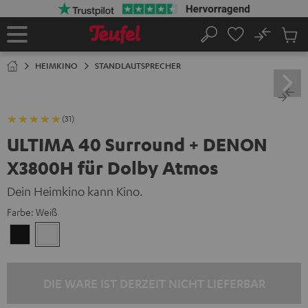
ZUM
NHALT
RINGEN
No
Abs
Startseite
Suche
Artike
im
HEIMKINO
STANDLAUTSPRECHER
Waren
(31)
ULTIMA 40 Surround + DENON
X3800H für Dolby Atmos
Dein Heimkino kann Kino.
Farbe:
Weiß
Schwarz
Weiß
DIE WARE IST DERZEIT NICHT LIEFERBAR