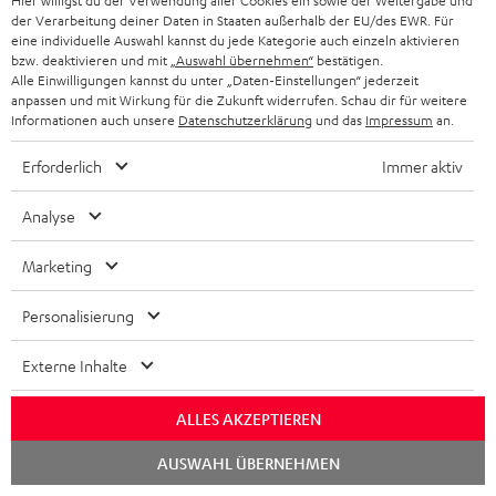
Hier willigst du der Verwendung aller Cookies ein sowie der Weitergabe und
tolles Prod
Komplette Bewertung lesen
der Verarbeitung deiner Daten in Staaten außerhalb der EU/des EWR. Für
eine individuelle Auswahl kannst du jede Kategorie auch einzeln aktivieren
Dirk O.
(automatisch übersetzt *)
bzw. deaktivieren und mit
„Auswahl übernehmen“
bestätigen.
Alle Einwilligungen kannst du unter „Daten-Einstellungen“ jederzeit
anpassen und mit Wirkung für die Zukunft widerrufen. Schau dir für weitere
Informationen auch unsere
Datenschutzerklärung
und das
Impressum
an.
11.03.2025
Außergewöhnlicher Klang
Erforderlich
Immer aktiv
Ich bin von einem Z5500 auf dieses Heimkino umgestiegen
Analyse
und es ist wie Tag und Nacht. Die Qualität ist unbestreitbar, der
Sound ist wirklich
Komplette Bewertung lesen
Marketing
Valérian L.
(automatisch übersetzt *)
Personalisierung
Externe Inhalte
13.02.2025
Top
ALLES AKZEPTIEREN
Ich bin begeistert, von der Bestellung über Lieferung bis hin
Chat
AUSWAHL ÜBERNEHMEN
starten
zum Komplettpaket als Soundsystem. Ein super Klang und