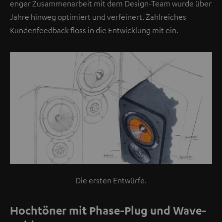
enger Zusammenarbeit mit dem Design-Team wurde über
b
Jahre hinweg optimiert und verfeinert. Zahlreiches
e
Kundenfeedback floss in die Entwicklung mit ein.
f
i
n
d
e
t
s
i
c
h
e
i
Die ersten Entwürfe.
n
V
Hochtöner mit Phase-Plug und Wave-
i