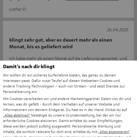
Lothar D.
26.04.2025
klingt sehr gut, aber es dauert mehr als einen
Monat, bis es geliefert wird
Ich habe mehr als einen Monat auf die Lieferung gewartet, und
die Lieferzeiten haben sich täglich geändert, weil der 3800er
Damit‘s nach dir klingt
nicht verfügbar
Komplette Bewertung lesen
Wir wollen dir ein sicheres Surferlebnis bieten, das genau zu deinen
Interessen passt. Dafür nutzt Teufel auf diesen Webseiten Cookies und
Jean-François B.
(automatisch übersetzt *)
andere Tracking-Technologien – auch von Dritten - und setzt Dienste zur
Personalisierung ein.
Mit Cookies verarbeiten wir und andere Marketingpartner Daten von dir und
02.04.2025
lernen, was dir gefällt - durch dein Verhalten auf unserer Website und
Informationen von deinem Endgerät. Du hast es in der Hand: Klickst du auf
Ausgezeichnetes Produkt zu einem guten Preis
„Alles ablehnen“
bestätigst du unsere Grundeinstellung, bei der wir nur
erforderliche Cookies aktivieren. Damit erhältst du zwar Empfehlungen,
Der denon x3800h allein kostet anderswo 1750 €, und für rund
diese werden jedoch zufällig ausgewählt. Personalisierte Werbung und
Inhalte, die wirklich relevant für dich sind, erhältst du mit
„Alles akzeptieren“
.
2000 € haben Sie jetzt alles. Das ist ein sehr guter Preis für ein