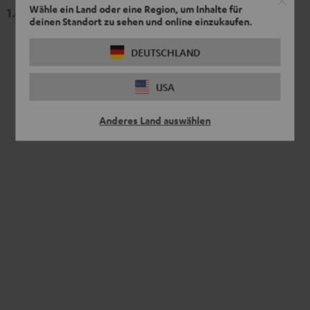
Wähle ein Land oder eine Region, um Inhalte für
1.499,
€
Set"
Set"
99
deinen Standort zu sehen und online einzukaufen.
Schwarz
Weiß
DEUTSCHLAND
USA
Anderes Land auswählen