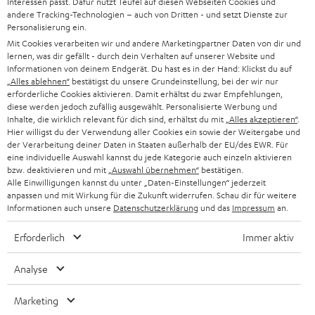
l
Interessen passt. Dafür nutzt Teufel auf diesen Webseiten Cookies und
ANME
andere Tracking-Technologien – auch von Dritten - und setzt Dienste zur
WIDGET
e
Personalisierung ein.
t
Mit Cookies verarbeiten wir und andere Marketingpartner Daten von dir und
lernen, was dir gefällt - durch dein Verhalten auf unserer Website und
t
Informationen von deinem Endgerät. Du hast es in der Hand: Klickst du auf
„Alles ablehnen“
bestätigst du unsere Grundeinstellung, bei der wir nur
e
erforderliche Cookies aktivieren. Damit erhältst du zwar Empfehlungen,
r
diese werden jedoch zufällig ausgewählt. Personalisierte Werbung und
Inhalte, die wirklich relevant für dich sind, erhältst du mit
„Alles akzeptieren“
.
a
Hier willigst du der Verwendung aller Cookies ein sowie der Weitergabe und
der Verarbeitung deiner Daten in Staaten außerhalb der EU/des EWR. Für
n
Kategorien
eine individuelle Auswahl kannst du jede Kategorie auch einzeln aktivieren
m
bzw. deaktivieren und mit
„Auswahl übernehmen“
bestätigen.
Alle Einwilligungen kannst du unter „Daten-Einstellungen“ jederzeit
HEIMKINO
e
anpassen und mit Wirkung für die Zukunft widerrufen. Schau dir für weitere
Unternehmen
Informationen auch unsere
Datenschutzerklärung
und das
Impressum
an.
l
HEIMKINO-KOMPLETTANLAGEN
SUPPORT
d
Teufel Onlineshops
Erforderlich
Immer aktiv
SOUNDBAR
u
KARRIERE
DEUTSCHLAND
Analyse
n
HIFI-LAUTSPRECHER
PRESSE & MARKETING
g
Marketing
ÖSTERREICH
SMART HOME