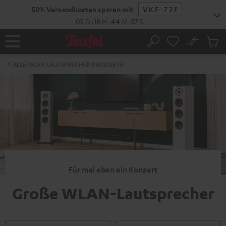
ZUM
50% Versandkosten sparen mit
VKF-72F
NHALT
RINGEN
05
D
:
18
H
:
44
M
:
57
S
No
Abs
Startseite
Suche
Artike
im
ALLE WLAN LAUTSPRECHER PRODUKTE
Waren
Für mal eben ein Konzert
Große WLAN-Lautsprecher