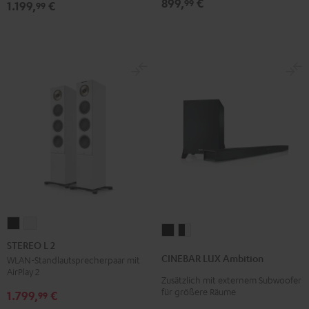
899,
€
99
1.199,
€
99
Schwarz
Weiß
STEREO
STEREO
CINEBAR
CINEBAR
L
L
STEREO L 2
LUX
LUX
2
2
CINEBAR LUX Ambition
WLAN-Standlautsprecherpaar mit
Ambition
Ambition
AirPlay 2
Schwarz
Weiß
Zusätzlich mit externem Subwoofer
Schwarz
Schwarz
für größere Räume
1.799,
€
99
/