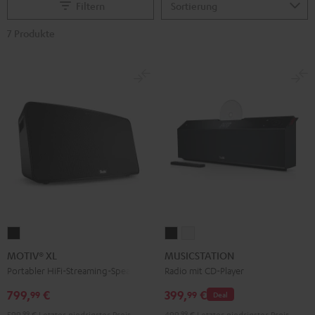
Filtern
7 Produkte
MOTIV®
MUSICSTATION
MUSICSTATION
XL
Schwarz
Weiß
MOTIV® XL
MUSICSTATION
Schwarz
Portabler HiFi-Streaming-Speaker
Radio mit CD-Player
799,
€
399,
€
99
99
Deal
599,
99
€
Letzter niedrigster Preis
499,
99
€
Letzter niedrigster Preis