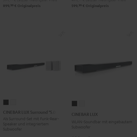
99
99
899,
€
Originalpreis
599,
€
Originalpreis
CINEBAR
CINEBAR
CINEBAR
CINEBAR
LUX
LUX
LUX
LUX
CINEBAR LUX Surround "5.0-Set"
CINEBAR LUX
Surround
Surround
Schwarz
Weiß
Als Surround-Set mit Funk-Rear-
WLAN-Soundbar mit eingebautem
Speaker und integriertem
"5.0-
"5.0-
Subwoofer
Subwoofer
Set"
Set"