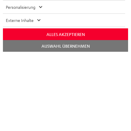
GESCHÄFTSKUNDEN
Personalisierung
SCHWEIZ
BLUETOOTH-LAUTSPRECHER
PARTNERPROGRAMM
Externe Inhalte
KOPFHÖRER
NIEDERLANDE
BLOG
ALLES AKZEPTIEREN
BLUETOOTH-KOPFHÖRER
NEWSLETTER
Chat
BELGIEN
AUSWAHL ÜBERNEHMEN
starten
STEREOANLAGEN
STORES
FRANKREICH
LAUTSPRECHER
DEINE VORTEILE BEI TEUFEL
POLEN
ULTIMA-SERIE
TEUFEL STORY
IN-EAR-KOPFHÖRER
SPANIEN
UNSER MANAGEMENT
FANSHOP
NACHHALTIGKEIT
ITALIEN
NEUHEITEN
Technische Änderungen, Tippfehler und Irrtum vorbehalten. Das auf unseren
UNSERE WERTE
Fotos abgebildete Zubehör ist nicht im Lieferumfang enthalten. Etwaige
USA
Entsorgungsgebühren für Batterien sind im Preis inbegriffen.