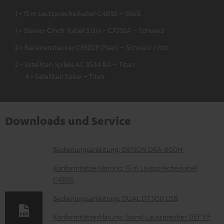
1 × 15 m Lautsprecherkabel C4515S – Weiß
1 × Stereo-Cinch-Kabel 3.0m - C7030A – Schwarz
2 × Bananenstecker C8502P (Paar) – Schwarz / Rot
2 × Satelliten Spikes AC 8544 BA – Titan
4 × Satelliten Spike – Titan
Downloads und Service
D
Bedienungsanleitung: DENON DRA-800H
o
Konformitätserklärung: 15 m Lautsprecherkabel
k
C4515S
u
Bedienungsanleitung: DUAL DT 500 USB
m
Konformitätserklärung: Stand-Lautsprecher DEF 3 F