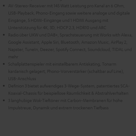
AV-Stereo-Receiver mit 145 Watt Leistung pro Kanal an 6 Ohm,
USB-Playback, Phono-Eingang sowie weitere analoge und digitale
Eingänge, 5 HDMI-Eingänge und 1 HDMI Ausgang mit
Unterstützung für 4K, 3D, HDCP 2.3, HDR10 und ARC
Radio über UKW und DAB+, Sprachsteuerung mit Works with Alexa,
Google Assistant, Apple Siri, Bluetooth, Amazon Music, AirPlay 2,
Napster, TuneIn, Deezer, Spotify Connect, Soundcloud, TIDAL und
mehr
Schallplattenspieler mit einstellbarem Antiskating, Tonarm
kardanisch gelagert, Phono-Vorverstärker (schaltbar auf Line),
USB-Anschluss
Definion 3 bietet aufwendiges 3-Wege-System, patentiertes SCA-
Koaxial-Chassis für beispiellose Räumlichkeit & Abstrahlverhalten
3 langhubige Wok-Tieftöner mit Carbon-Membranen für hohe
Impulstreue, Dynamik und extrem trockenen Tiefbass