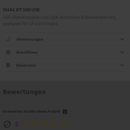
DUAL DT 500 USB
HiFi-Plattenspieler mit USB-Anschluss & Riemenantrieb,
geeignet für LP und Singles
Abmessungen
Anschlüsse
Elektronik
Bewertungen
So bewerten Kunden dieses Produkt
5