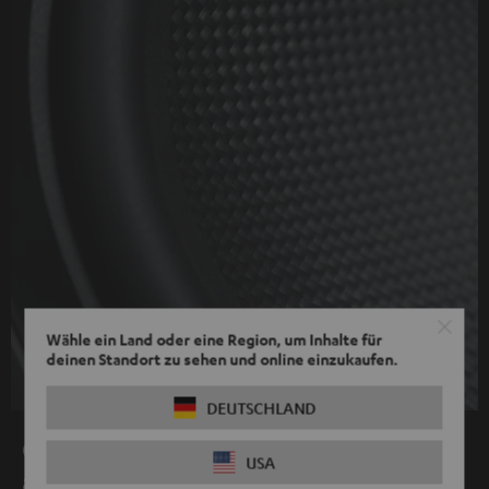
Wähle ein Land oder eine Region, um Inhalte für
deinen Standort zu sehen und online einzukaufen.
DEUTSCHLAND
CFK-Membran mit Wok-Konus bei
USA
allen Tieftönern