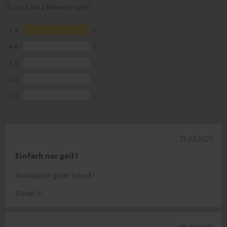
(5 von 5 bei 2 Bewertungen)
5
2
4
0
3
0
2
0
1
0
21.03.2023
Einfach nur geil !
Nostalgisch guter Sound !
Daniel V.
30.09.2021