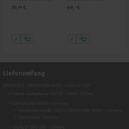
und - spieler, nur im Teufel
Ort
39,
€
69,
€
99
99
‐
Webshop erhältlich
leb
wa
Lieferumfang
DEFINION 3 + DENON DRA-800H + DUAL DT 500
2 × Stand-Lautsprecher DEF 3 F – Weiß / Schwarz
1 × DENON DRA-800H – Schwarz
1 × Fernbedienung RC-1235 für DENON DRA-800H – Schwarz
1 × Stromkabel – Schwarz
1 × DUAL DT 500 USB – Schwarz