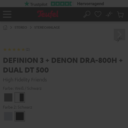
ZUM
NHALT
RINGEN
No
Abs
Startseite
Suche
Artike
im
STEREO
STEREOANLAGE
Waren
(2)
DEFINION 3 + DENON DRA-800H +
DUAL DT 500
High Fidelity Friends
Farbe:
Weiß / Schwarz
Anthrazit
Weiß
/
Farbe 2:
Schwarz
Schwarz
Premium
Schwarz
Silber