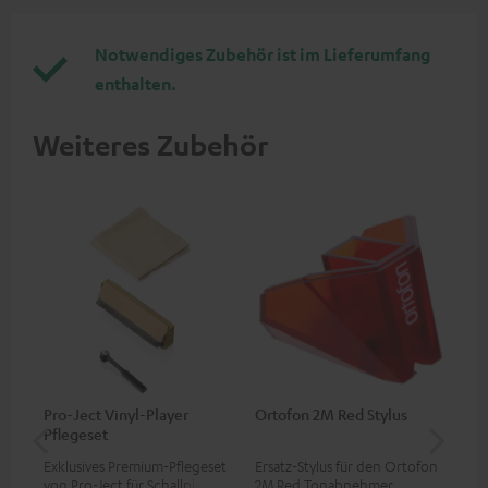
Notwendiges Zubehör ist im Lieferumfang
enthalten.
Weiteres Zubehör
Pro-Ject Vinyl-Player
Ortofon 2M Red Stylus
Or
Pflegeset
To
Exklusives Premium-Pflegeset
Ersatz-Stylus für den Ortofon
Mo
von Pro-Ject für Schallplatten
2M Red Tonabnehmer
To