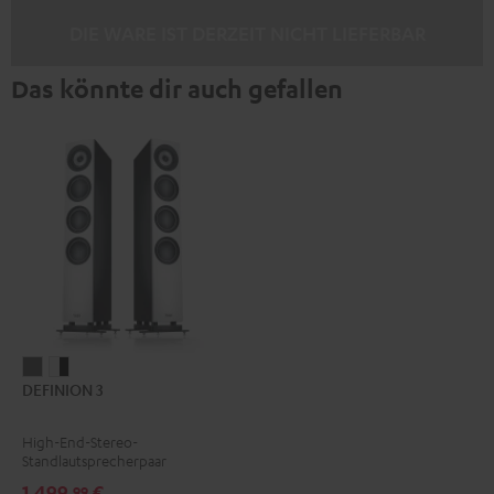
DIE WARE IST DERZEIT NICHT LIEFERBAR
Das könnte dir auch gefallen
DEFINION
DEFINION
DEFINION 3
3
3
Anthrazit
Weiß
High-End-Stereo-
/
Standlautsprecherpaar
Schwarz
1.499,
€
99