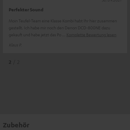
Perfekter Sound
Moin Teufel-Team eine Klasse Kombi habt Ihr hier zusammen
gestellt. Ich habe mir noch den Denon DCD-800NE dazu
gekauft und habe jetzt das Po
Komplette Bewertung lesen
Klaus P.
2
/ 2
Zubehör