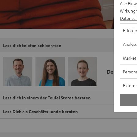
Alle Ein
Wirkung 
Datensch
Erforde
Analys
Lass dich telefonisch beraten
Market
Deine Kauf
Persona
Externe
Lass dich in einem der Teufel Stores beraten
Lass Dich als Geschäftskunde beraten