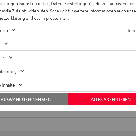
willigungen kannst du unter „Daten-Einstellungen“ jederzeit anpassen und
für die Zukunft widerrufen. Schau dir für weitere Informationen auch uns
utzerklärung
und das
Impressum
an.
rlich
Imme
e
ing
Keinen Store in der Nähe? Kein Problem,
beratung
beraten dich auch persönlich am Telefo
lisierung
Hier Termin buchen
 Inhalte
AUSWAHL ÜBERNEHMEN
ALLES AKZEPTIEREN