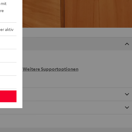
 mit
ere
r aktiv
 wir
n.
Weitere Supportoptionen