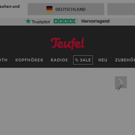
 sehen und
DEUTSCHLAND
OTH
KOPFHÖRER
RADIOS
SALE
NEU
ZUBEHÖ