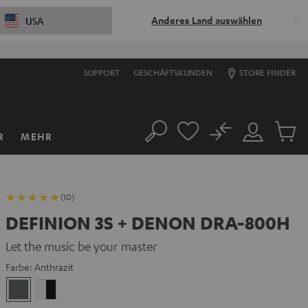
Anderes Land auswählen
USA
SUPPORT
GESCHÄFTSKUNDEN
STORE FINDER
No
R
MEHR
Suche
Mein
Artikel
Konto
im
Warenk
(10)
DEFINION 3S + DENON DRA-800H
Let the music be your master
Farbe:
Anthrazit
Anthrazit
Weiß
/