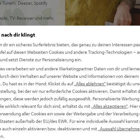
ia TuneIn, Deezer, Spotify
nsole, TV-Receiver und mehr,
e Räumlichkeit &
 nach dir klingt
n dir ein sicheres Surferlebnis bieten, das genau zu deinen Interessen pas
ulstreue, Dynamik und
ufel auf diesen Webseiten Cookies und andere Tracking-Technologien – 
 und setzt Dienste zur Personalisierung ein.
ies verarbeiten wir und andere Marketingpartner Daten von dir und lernen
- durch dein Verhalten auf unserer Website und Informationen von deinem
 Du hast es in der Hand: Klickst du auf
„Alles ablehnen“
bestätigst du uns
tellung, bei der wir nur erforderliche Cookies aktivieren. Damit erhältst 
ngen, diese werden jedoch zufällig ausgewählt. Personalisierte Werbung
die wirklich relevant für dich sind, erhältst du mit
„Alles akzeptieren“
. Hier 
erwendung aller Cookies ein sowie der Weitergabe und der Verarbeitung 
 Staaten außerhalb der EU/des EWR. Für eine individuelle Auswahl kannst 
e auch einzeln aktivieren bzw. deaktivieren und mit
„Auswahl übernehme
en.