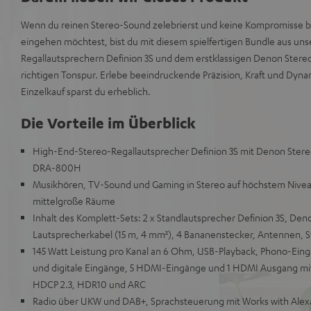
Wenn du reinen Stereo-Sound zelebrierst und keine Kompromisse b
eingehen möchtest, bist du mit diesem spielfertigen Bundle aus un
Regallautsprechern Definion 3S und dem erstklassigen Denon Stere
richtigen Tonspur. Erlebe beeindruckende Präzision, Kraft und Dy
Einzelkauf sparst du erheblich.
Die Vorteile im Überblick
High-End-Stereo-Regallautsprecher Definion 3S mit Denon Ste
DRA-800H
Musikhören, TV-Sound und Gaming in Stereo auf höchstem Niveau
mittelgroße Räume
Inhalt des Komplett-Sets: 2 x Standlautsprecher Definion 3S, D
Lautsprecherkabel (15 m, 4 mm²), 4 Bananenstecker, Antennen, 
145 Watt Leistung pro Kanal an 6 Ohm, USB-Playback, Phono-Ein
und digitale Eingänge, 5 HDMI-Eingänge und 1 HDMI Ausgang mit
HDCP 2.3, HDR10 und ARC
Radio über UKW und DAB+, Sprachsteuerung mit Works with Alexa