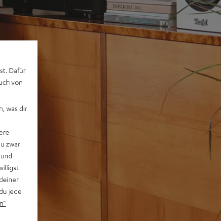
st. Dafür
auch von
, was dir
ere
du zwar
 und
willigst
deiner
du jede
n“