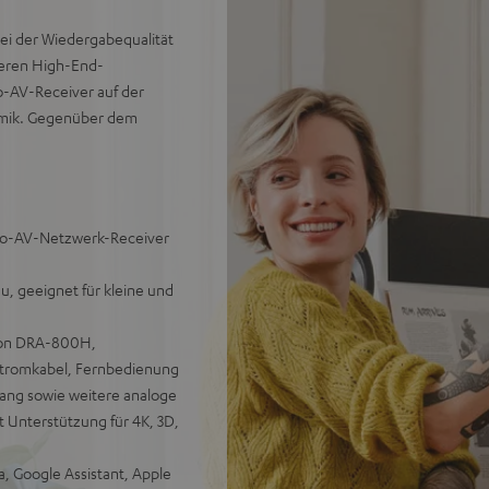
ei der Wiedergabequalität
seren High-End-
o-AV-Receiver auf der
namik. Gegenüber dem
reo-AV-Netzwerk-Receiver
, geeignet für kleine und
enon DRA-800H,
Stromkabel, Fernbedienung
gang sowie weitere analoge
 Unterstützung für 4K, 3D,
, Google Assistant, Apple