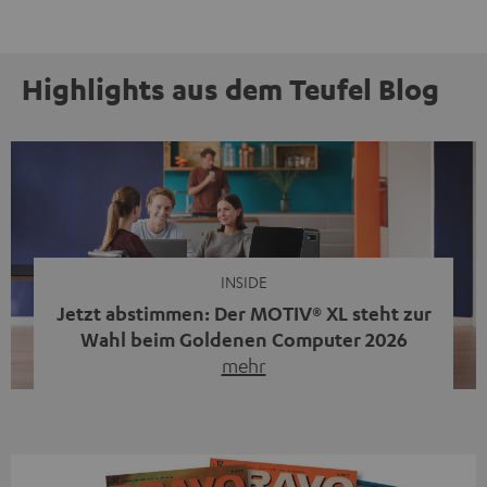
Highlights aus dem Teufel Blog
INSIDE
Jetzt abstimmen: Der MOTIV® XL steht zur
Wahl beim Goldenen Computer 2026
mehr
Unser portabler, aktiver HiFi-Streaming-Speaker
MOTIV® XL kandidiert bei der Leserwahl zum Goldenen
Computer 2026 in der Kategorie „Sound“. Das smarte
Streaming-System vereint hochwertige HiFi-Technik,