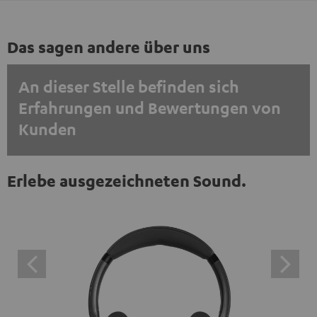
Das sagen andere über uns
An dieser Stelle befinden sich
Erfahrungen und Bewertungen von
Kunden
EINMALIG ZUSTIMMEN UND ANZEIGEN
Erlebe ausgezeichneten Sound.
Externe Inhalte immer anzeigen? In den Daten‑Einstellungen aktivieren
Trustpilot‑Bewertungen sind externe Inhalte. Der
externe Inhalt kann hier mit nur einem Klick angezeigt
werden. Mit dem Anklicken des Inhalts wird zugestimmt,
dass externe Inhalte angezeigt werden. Dabei können
personenbezogene Daten an Drittplattformen