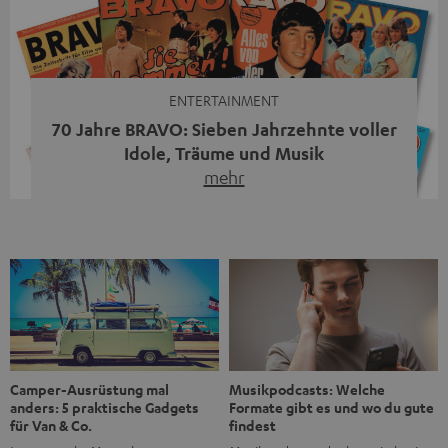
moderne Streaming-Funktionen und hohe Flexibilität in
einem einzigen Gerät – und zeigt, dass man für großen
Sound heute keine klassische HiFi-Anlage mehr braucht.
Du fragst dich, warum der MOTIV® XL deine […]
ENTERTAINMENT
70 Jahre BRAVO: Sieben Jahrzehnte voller
Idole, Träume und Musik
mehr
Wer in den 80ern, 90ern oder frühen 2000ern
aufgewachsen ist, kennt wahrscheinlich dieses Gefühl:
die BRAVO kaufen, durchblättern, Poster aufhängen. Seit
1956 begleitet das Magazin Jugendliche durch Rock und
Pop, kleine Schwärmereien und große Fragen. Zum 70.
Jubiläum werfen wir einen Blick zurück. Vom Filmheft zur
Jugendmarke: Wie die BRAVO ihren Ton fand Als die […]
Musikpodcasts: Welche
Camper-Ausrüstung mal
Formate gibt es und wo du gute
anders: 5 praktische Gadgets
findest
für Van & Co.