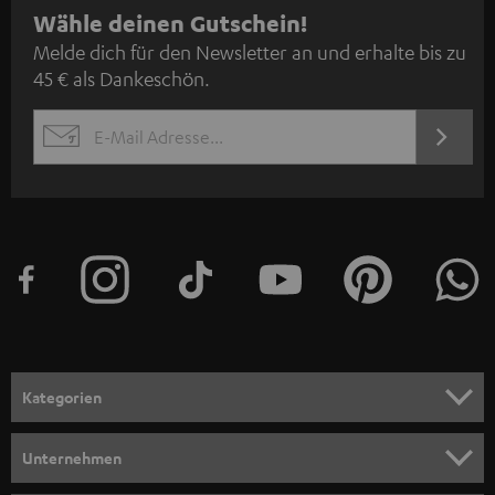
N
Wähle deinen Gutschein!
Melde dich für den Newsletter an und erhalte bis zu
e
45 € als Dankeschön.
w
s
JETZT
EMAIL
l
ANME
WIDGET
e
t
t
e
r
a
n
Kategorien
m
HEIMKINO
e
Unternehmen
l