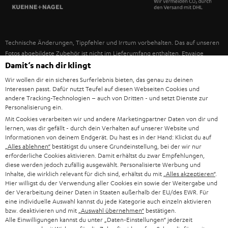
SPANIEN
UNSER MANAGEMENT
FANSHOP
NACHHALTIGKEIT
ITALIEN
NEUHEITEN
Technische Änderungen, Tippfehler und Irrtum vorbehalten. Das auf unseren
UNSERE WERTE
Fotos abgebildete Zubehör ist nicht im Lieferumfang enthalten. Etwaige
USA
Entsorgungsgebühren für Batterien sind im Preis inbegriffen.
Damit‘s nach dir klingt
BILDUNGSRABATT
Wir wollen dir ein sicheres Surferlebnis bieten, das genau zu deinen
©2026 Lautsprecher Teufel GmbH - All rights reserved.
WEITERE LÄNDER
Interessen passt. Dafür nutzt Teufel auf diesen Webseiten Cookies und
GESCHENKGUTSCHEIN
andere Tracking-Technologien – auch von Dritten - und setzt Dienste zur
Personalisierung ein.
Impressum
AGB
Datenschutz
Daten-Einstellungen
EU Data Act
BARRIEREFREIHEIT
Mit Cookies verarbeiten wir und andere Marketingpartner Daten von dir und
Vertrag widerrufen
lernen, was dir gefällt - durch dein Verhalten auf unserer Website und
Informationen von deinem Endgerät. Du hast es in der Hand: Klickst du auf
„Alles ablehnen“
bestätigst du unsere Grundeinstellung, bei der wir nur
erforderliche Cookies aktivieren. Damit erhältst du zwar Empfehlungen,
diese werden jedoch zufällig ausgewählt. Personalisierte Werbung und
Inhalte, die wirklich relevant für dich sind, erhältst du mit
„Alles akzeptieren“
.
Hier willigst du der Verwendung aller Cookies ein sowie der Weitergabe und
der Verarbeitung deiner Daten in Staaten außerhalb der EU/des EWR. Für
eine individuelle Auswahl kannst du jede Kategorie auch einzeln aktivieren
bzw. deaktivieren und mit
„Auswahl übernehmen“
bestätigen.
Alle Einwilligungen kannst du unter „Daten-Einstellungen“ jederzeit