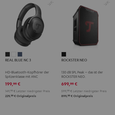
REAL
REAL
REAL
ROCKSTER
REAL BLUE NC 3
ROCKSTER NEO
BLUE
BLUE
BLUE
NEO
NC
NC
NC
Schwarz
HD-Bluetooth-Kopfhörer der
130 dB SPL Peak – das ist der
3
3
3
Spitzenklasse mit ANC
ROCKSTER NEO.
Night
Pearl
Steel
199,
€
699,
€
99
99
Black
White
Blue
149,
99
€
Letzter niedrigster Preis
599,
99
€
Letzter niedrigster Preis
99
99
229,
€
Originalpreis
899,
€
Originalpreis