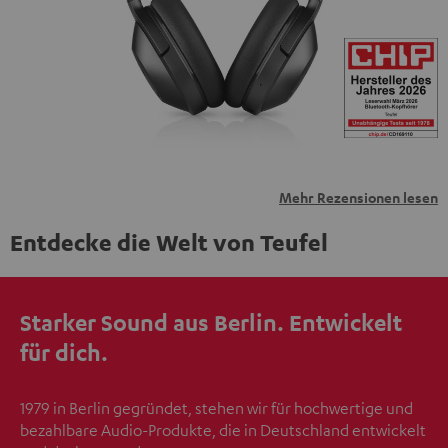
übermittelt werden.
Weitere Informationen sind in der
Datenschutzerklärung unter I zu finden
.
Mehr Rezensionen lesen
Entdecke die Welt von Teufel
Starker Sound aus Berlin. Entwickelt
für dich.
1979 in Berlin gegründet, stehen wir für hochwertige und
bezahlbare Audio-Produkte, die in Deutschland entwickelt