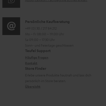
A
t
i
n
u
r
o
z
d
o
n
u
i
K
Persönliche Kaufberatung
g
e
m
o
o
+49 (0) 30 / 217 84 212
e
n
V
Mo – Fr 08:00 – 19:00 Uhr
-
n
r
z
e
Sa 09:00 – 17:30 Uhr
L
t
ä
u
r
Sonn- und Feiertage geschlossen
e
a
t
Teufel Support
r
s
x
k
e
Häufige Fragen
G
a
i
Kontakt
t
R
a
n
Store Finder
k
d
ü
r
d
Erlebe unsere Produkte hautnah und lass dich
o
a
c
a
persönlich im Store beraten.
n
t
k
Übersicht
n
e
n
t
n
a
i