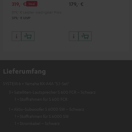
wertiger Verarbeitung
Unterstützung inklusive
319,
€
179,
€
99
‐
‐
Deal
HDR10+ für eine überragende
Bildqualität mit lebensechten
379,
‐
€
Letzter niedrigster Preis
Kontrasten und Farben
‐
379,
€
UVP
Lieferumfang
SYSTEM 6 + Yamaha RX-A4A "5.1-Set"
3 × Satelliten-Lautsprecher S 600 FCR – Schwarz
1 × Stoffrahmen für S 600 FCR
1 × Aktiv-Subwoofer S 6000 SW – Schwarz
1 × Stoffrahmen für S 6000 SW
1 × Stromkabel – Schwarz