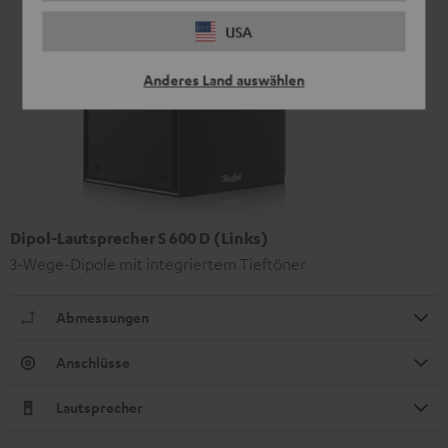
USA
Anderes Land auswählen
Dipol-Lautsprecher S 600 D (Links)
3-Wege-Dipole mit integriertem Tieftöner
Abmessungen
Anschlüsse
Lautsprecher