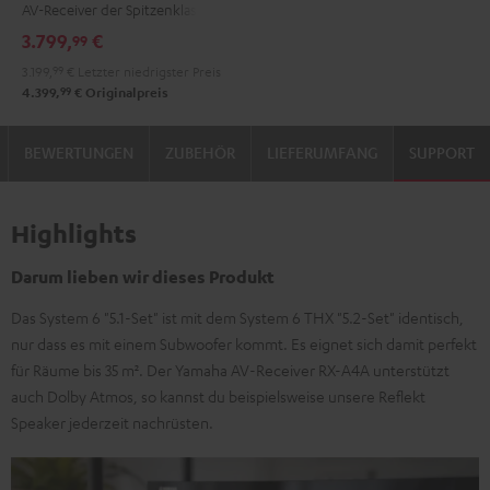
AV-Receiver der Spitzenklasse
DENON
DENON
3.799,
€
99
X3800H
X3800H
3.199,
99
€
Letzter niedrigster Preis
für
für
99
4.399,
€
Originalpreis
Dolby
Dolby
Atmos
Atmos
BEWERTUNGEN
ZUBEHÖR
LIEFERUMFANG
SUPPORT
"5.2.4-
"5.2.4-
Set"
Set"
Schwarz
Schwarz
Highlights
/
Weiß
Darum lieben wir dieses Produkt
Das System 6 "5.1-Set" ist mit dem System 6 THX "5.2-Set" identisch,
nur dass es mit einem Subwoofer kommt. Es eignet sich damit perfekt
für Räume bis 35 m². Der Yamaha AV-Receiver RX-A4A unterstützt
auch Dolby Atmos, so kannst du beispielsweise unsere Reflekt
Speaker jederzeit nachrüsten.