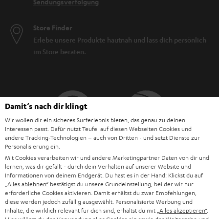
Sendungsverfolgung
Store Finder
Erlebe unsere Produkte hautnah und lass dich persönlich
im Store beraten.
Damit‘s nach dir klingt
Wir wollen dir ein sicheres Surferlebnis bieten, das genau zu deinen
Interessen passt. Dafür nutzt Teufel auf diesen Webseiten Cookies und
andere Tracking-Technologien – auch von Dritten - und setzt Dienste zur
Personalisierung ein.
Mit Cookies verarbeiten wir und andere Marketingpartner Daten von dir und
lernen, was dir gefällt - durch dein Verhalten auf unserer Website und
Informationen von deinem Endgerät. Du hast es in der Hand: Klickst du auf
„Alles ablehnen“
bestätigst du unsere Grundeinstellung, bei der wir nur
BIS ZU
45 €
erforderliche Cookies aktivieren. Damit erhältst du zwar Empfehlungen,
diese werden jedoch zufällig ausgewählt. Personalisierte Werbung und
RABATT
Inhalte, die wirklich relevant für dich sind, erhältst du mit
„Alles akzeptieren“
.