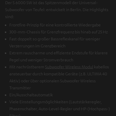
Der S 6000 SW ist das Spitzenmodell der Universal-
Subwoofer von Teufel: entwickelt in Berlin. Die Highlights
sind:
Frontfire-Prinzip für eine kontrollierte Wiedergabe
300-mm-Chassis für Grenzfrequenz bis hinab auf 25 Hz
Fast doppelt so großer Bassreflexkanal für weniger
Verzerrungen im Grenzbereich
Extrem rauscharme und effiziente Endstufe für klarere
Pegel und weniger Stromverbrauch
Mit nachrüstbarem
Subwoofer Wireless Modul
kabellos
ansteuerbar durch kompatible Geräte (z.B. ULTIMA 40
Aktiv) oder über optionalen
Subwoofer Wireless
Transmitter
Ein/Ausschaltautomatik
Viele Einstellungsmöglichkeiten (Lautstärkeregler,
Phasenschalter, Auto-Level-Regler und HP-(Hochpass-)
Filter)