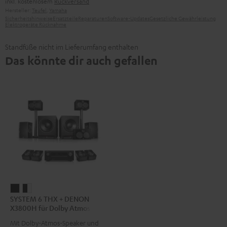
inkl. kostenlosem
Rückversand
Hersteller:
Teufel
,
Yamaha
Sicherheitshinweise
Ersatzteile
Reparaturen
Software-Updates
Gesetzliche Gewährleistung
Elektrogeräte Rücknahme
Standfüße nicht im Lieferumfang enthalten
Das könnte dir auch gefallen
SYSTEM
SYSTEM
SYSTEM 6 THX + DENON
6
6
X3800H für Dolby Atmos
THX
THX
"5.2.4-Set"
Mit Dolby-Atmos-Speaker und
+
+