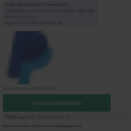
1
Gratis USB-C Kopfhörer
Teufel MOVE 2
Code kopieren und im Warenkorb einlösen.
MOV-T4S
Nur für kurze Zeit
Angebot endet in
0
1
D
:
0
1
H
:
1
8
M
:
3
3
S
Jetzt shoppen, später zahlen.
IN DEN WARENKORB
, in 6 – 8 Werktagen bei dir
Auf Lager
Sicher einkaufen mit 8 Wochen Rückgaberecht