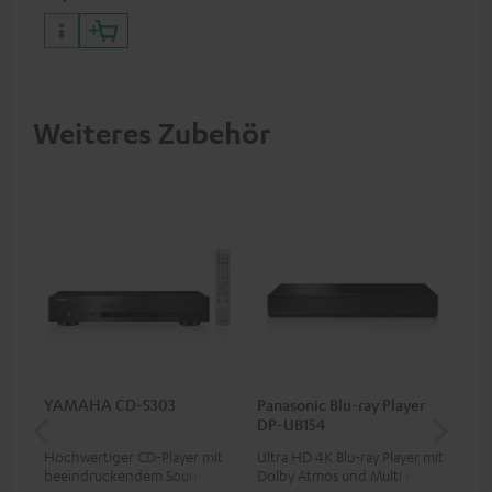
Weiteres Zubehör
YAMAHA CD-S303
Panasonic Blu-ray Player
30
DP-UB154
C4
Hochwertiger CD-Player mit
Ultra HD 4K Blu-ray Player mit
Lau
beeindruckendem Sound und
Dolby Atmos und Multi HDR-
mm