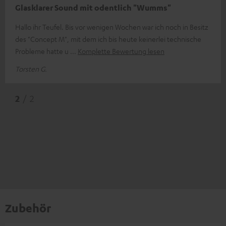
Glasklarer Sound mit odentlich "Wumms"
Hallo ihr Teufel. Bis vor wenigen Wochen war ich noch in Besitz
des "Concept M", mit dem ich bis heute keinerlei technische
Probleme hatte u
Komplette Bewertung lesen
Torsten G.
2
/ 2
Zubehör