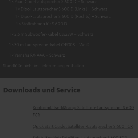
1 × Paar Dipol-Lautsprecher S 600 D – Schwarz
1 × Dipol-Lautsprecher S 600 D (Links) – Schwarz
1 × Dipol-Lautsprecher S 600 D (Rechts) – Schwarz
4 × Stoffrahmen für S 600 D
1 × 2,5 m Subwoofer-Kabel C3525W – Schwarz
1 × 30 m Lautsprecherkabel C4530S – Weiß
1 × Yamaha RX-A4A – Schwarz
Standfüße nicht im Lieferumfang enthalten
Downloads und Service
D
Konformitätserklärung: Satelliten-Lautsprecher S 600
FCR
o
k
Quick Start Guide: Satelliten-Lautsprecher S 600 FCR
u
Safety Booklet: Satelliten-Lautsprecher S 600 FCR