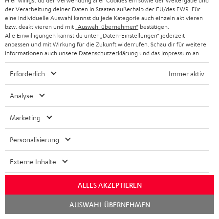
Hier willigst du der Verwendung aller Cookies ein sowie der Weitergabe und
der Verarbeitung deiner Daten in Staaten außerhalb der EU/des EWR. Für
N
Wähle deinen Gutschein!
eine individuelle Auswahl kannst du jede Kategorie auch einzeln aktivieren
bzw. deaktivieren und mit
„Auswahl übernehmen“
bestätigen.
Melde dich für den Newsletter an und erhalte bis zu
e
Alle Einwilligungen kannst du unter „Daten-Einstellungen“ jederzeit
45 € als Dankeschön.
anpassen und mit Wirkung für die Zukunft widerrufen. Schau dir für weitere
w
Informationen auch unsere
Datenschutzerklärung
und das
Impressum
an.
s
JETZT
Erforderlich
Immer aktiv
EMAIL
l
ANME
WIDGET
e
Analyse
t
Marketing
t
e
Personalisierung
r
Externe Inhalte
a
n
Kategorien
ALLES AKZEPTIEREN
m
Chat
AUSWAHL ÜBERNEHMEN
HEIMKINO
e
starten
Unternehmen