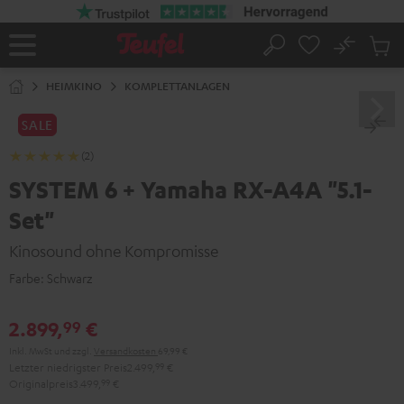
ZUM
NHALT
RINGEN
No
Abs
Startseite
Suche
Artike
im
HEIMKINO
KOMPLETTANLAGEN
Waren
SALE
(2)
SYSTEM 6 + Yamaha RX-A4A "5.1-
Set"
Kinosound ohne Kompromisse
Farbe:
Schwarz
2.899,
€
99
Inkl. MwSt
und zzgl.
Versandkosten
69,99 €
Letzter niedrigster Preis
2.499,
99
€
Originalpreis
3.499,
99
€