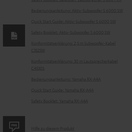
m
Bedienungsanleitung: Aktiv-Subwoofer S 6000 SW
e
Quick Start Guide: Aktiv-Subwoofer S 6000 SW
n
t
Safety Booklet: Aktiv-Subwoofer S 6000 SW
e
Konformitätserklärung: 2,5 m Subwoofer-Kabel
z
C3525W
u
Konformitätserklärung: 30 m Lautsprecherkabel
m
C4530S
H
Bedienungsanleitung: Yamaha RX-A4A
e
Quick Start Guide: Yamaha RX-A4A
r
Safety Booklet: Yamaha RX-A4A
u
n
t
P
Hilfe zu diesem Produkt
e