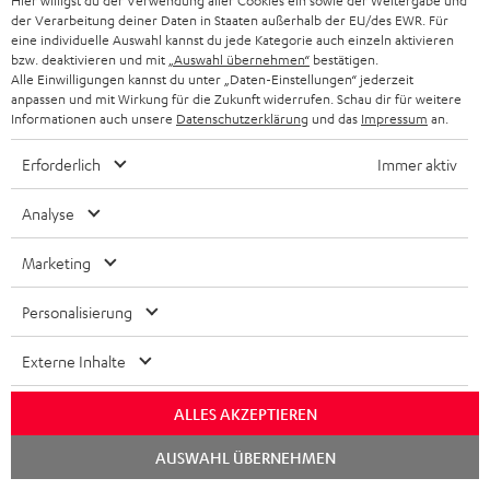
Hier willigst du der Verwendung aller Cookies ein sowie der Weitergabe und
der Verarbeitung deiner Daten in Staaten außerhalb der EU/des EWR. Für
Bitte prüfe, ob benötigte Verbindungskabel im
eine individuelle Auswahl kannst du jede Kategorie auch einzeln aktivieren
Lieferumfang enthalten sind.
bzw. deaktivieren und mit
„Auswahl übernehmen“
bestätigen.
Alle Einwilligungen kannst du unter „Daten-Einstellungen“ jederzeit
anpassen und mit Wirkung für die Zukunft widerrufen. Schau dir für weitere
Informationen auch unsere
Datenschutzerklärung
und das
Impressum
an.
Erforderlich
Immer aktiv
Analyse
Marketing
Personalisierung
DENON DRA-900H
15 m Lautsprecherkabel
C2515S
Externe Inhalte
2.2-Stereo-AV-Netzwerk-
Lautsprecherkabel 2 x 2,5 mm²
Receiver der Spitzenklasse mit
ALLES AKZEPTIEREN
145 Watt pro Kanal an 6 Ohm,
666,
€
34,
€
‐
99
Deal
USB-Playback sowie weitere
Chat
analoge und digitale
AUSWAHL ÜBERNEHMEN
899,
‐
€
Letzter niedrigster Preis
starten
Eingänge, 6 HDMI-Eingänge
‐
899,
€
UVP
und 1 HDMI Ausgang mit