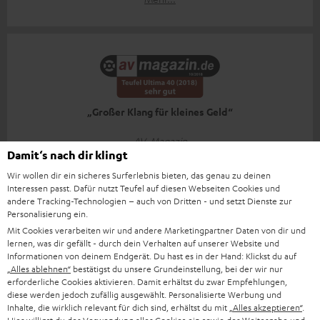
„Großer Klang für kleines Geld“
AV-Magazin
Damit‘s nach dir klingt
31.10.2018
Wir wollen dir ein sicheres Surferlebnis bieten, das genau zu deinen
Mehr...
Interessen passt. Dafür nutzt Teufel auf diesen Webseiten Cookies und
andere Tracking-Technologien – auch von Dritten - und setzt Dienste zur
Personalisierung ein.
Mit Cookies verarbeiten wir und andere Marketingpartner Daten von dir und
lernen, was dir gefällt - durch dein Verhalten auf unserer Website und
Zubehör
Informationen von deinem Endgerät. Du hast es in der Hand: Klickst du auf
„Alles ablehnen“
bestätigst du unsere Grundeinstellung, bei der wir nur
erforderliche Cookies aktivieren. Damit erhältst du zwar Empfehlungen,
diese werden jedoch zufällig ausgewählt. Personalisierte Werbung und
Notwendiges Zubehör
Inhalte, die wirklich relevant für dich sind, erhältst du mit
„Alles akzeptieren“
.