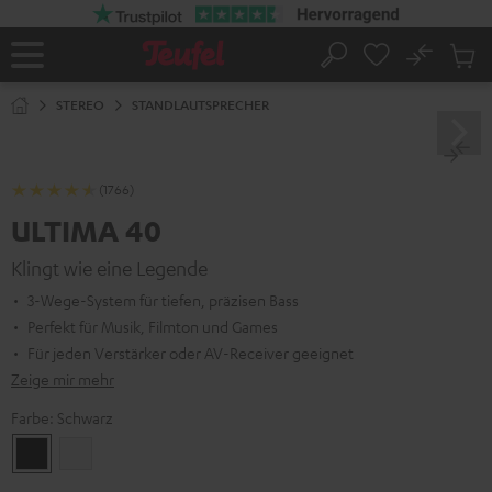
ZUM
NHALT
RINGEN
No
Abs
Startseite
Suche
Artike
im
STEREO
STANDLAUTSPRECHER
Waren
(1766)
ULTIMA 40
Klingt wie eine Legende
3-Wege-System für tiefen, präzisen Bass
Perfekt für Musik, Filmton und Games
Für jeden Verstärker oder AV-Receiver geeignet
Zeige mir mehr
Farbe:
Schwarz
Schwarz
Weiß