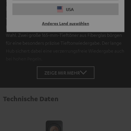
Hinsicht
USA
Vor allem wenn du auf der Suche nach richtig sattem Bass
Anderes Land auswählen
bist, ist dieser Vollbereichs-Lautsprecher die richtige
Wahl. Zwei große 165-mm-Tieftöner aus Fiberglas bürgen
für eine besonders präzise Tieftonwiedergabe. Der lange
Hub sichert dabei eine verzerrungsfreie Wiedergabe auch
bei hohen Pegeln.
ZEIGE MIR MEHR
Technische Daten