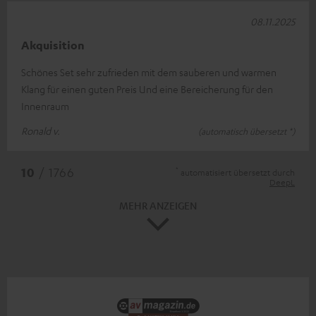
08.11.2025
Akquisition
Schönes Set sehr zufrieden mit dem sauberen und warmen
Klang für einen guten Preis Und eine Bereicherung für den
Innenraum
Ronald v.
(automatisch übersetzt *)
*
10
/ 1766
automatisiert übersetzt durch
DeepL
MEHR ANZEIGEN