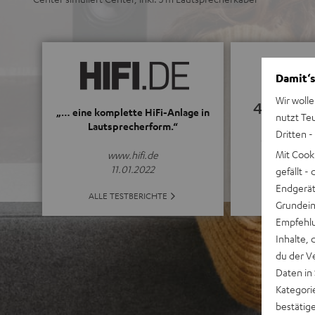
Damit‘s
Wir wolle
4.85
„… eine komplette HiFi-Anlage in
nutzt Te
Lautsprecherform.“
Dritten -
(4.85 von 5 b
Mit Cook
www.hifi.de
11.01.2022
gefällt 
Endgerät.
ALLE BE
ALLE TESTBERICHTE
Grundeins
Empfehlu
Inhalte, 
du der V
Daten in
Kategori
bestätig