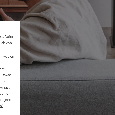
st. Dafür
auch von
, was dir
ere
du zwar
 und
willigst
deiner
du jede
n“