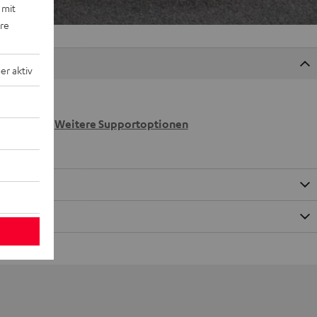
 mit
ere
r aktiv
 wir
n.
Weitere Supportoptionen