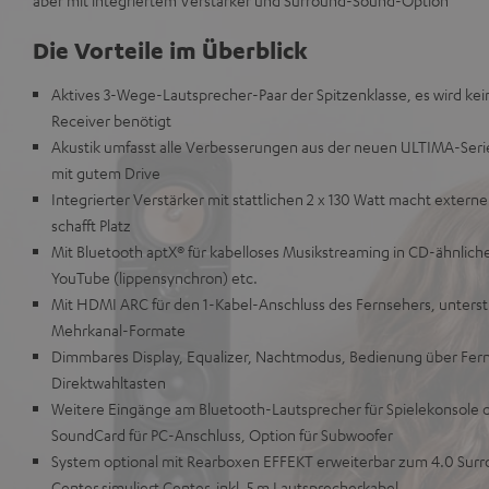
aber mit integriertem Verstärker und Surround-Sound-Option
Die Vorteile im Überblick
Aktives 3-Wege-Lautsprecher-Paar der Spitzenklasse, es wird kei
Receiver benötigt
Akustik umfasst alle Verbesserungen aus der neuen ULTIMA-Serie 
mit gutem Drive
Integrierter Verstärker mit stattlichen 2 x 130 Watt macht externe
schafft Platz
Mit Bluetooth aptX® für kabelloses Musikstreaming in CD-ähnlicher
YouTube (lippensynchron) etc.
Mit HDMI ARC für den 1-Kabel-Anschluss des Fernsehers, unterstü
Mehrkanal-Formate
Dimmbares Display, Equalizer, Nachtmodus, Bedienung über Fe
Direktwahltasten
Weitere Eingänge am Bluetooth-Lautsprecher für Spielekonsole 
SoundCard für PC-Anschluss, Option für Subwoofer
System optional mit Rearboxen EFFEKT erweiterbar zum 4.0 Surr
Center simuliert Center, inkl. 5 m Lautsprecherkabel