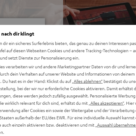
 nach dir klingt
n dir ein sicheres Surferlebnis bieten, das genau zu deinen Interessen pas
ufel auf diesen Webseiten Cookies und andere Tracking-Technologien – 
 und setzt Dienste zur Personalisierung ein.
ei 428 Bewertungen)
ies verarbeiten wir und andere Marketingpartner Daten von dir und lernen
- durch dein Verhalten auf unserer Website und Informationen von deinem
 Du hast es in der Hand: Klickst du auf
„Alles ablehnen“
bestätigst du uns
WERTUNGEN
tellung, bei der wir nur erforderliche Cookies aktivieren. Damit erhältst 
ngen, diese werden jedoch zufällig ausgewählt. Personalisierte Werbung
die wirklich relevant für dich sind, erhältst du mit
„Alles akzeptieren“
. Hier 
erwendung aller Cookies ein sowie der Weitergabe und der Verarbeitung 
 Staaten außerhalb der EU/des EWR. Für eine individuelle Auswahl kannst 
e auch einzeln aktivieren bzw. deaktivieren und mit
„Auswahl übernehme
en.