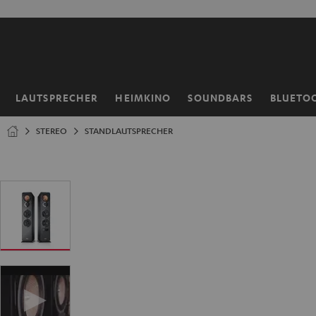
ZUM
NHALT
RINGEN
LAUTSPRECHER
HEIMKINO
SOUNDBARS
BLUETO
Startseite
STEREO
STANDLAUTSPRECHER