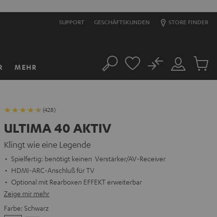
SUPPORT
GESCHÄFTSKUNDEN
STORE FINDER
No
R
MEHR
Suche
Mein
Artikel
Konto
im
Warenk
(428)
ULTIMA 40 AKTIV
Klingt wie eine Legende
Spielfertig: benötigt keinen Verstärker/AV-Receiver
HDMI-ARC-Anschluß für TV
Optional mit Rearboxen EFFEKT erweiterbar
Zeige mir mehr
Farbe:
Schwarz