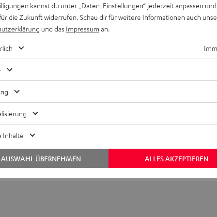
willigungen kannst du unter „Daten-Einstellungen“ jederzeit anpassen und
für die Zukunft widerrufen. Schau dir für weitere Informationen auch uns
utzerklärung
und das
Impressum
an.
rlich
Imme
e
Keinen Store in der Nähe? Kein Problem,
beratung
beraten dich auch persönlich am Telefo
ing
Hier Termin buchen
lisierung
 Inhalte
AUSWAHL ÜBERNEHMEN
ALLES AKZEPTIEREN