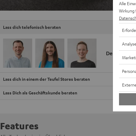
Alle Ein
Wirkung 
Datensch
Lass dich telefonisch beraten
Erforde
Analys
Deine Kauf
Market
Persona
Lass dich in einem der Teufel Stores beraten
Externe
Lass Dich als Geschäftskunde beraten
Features