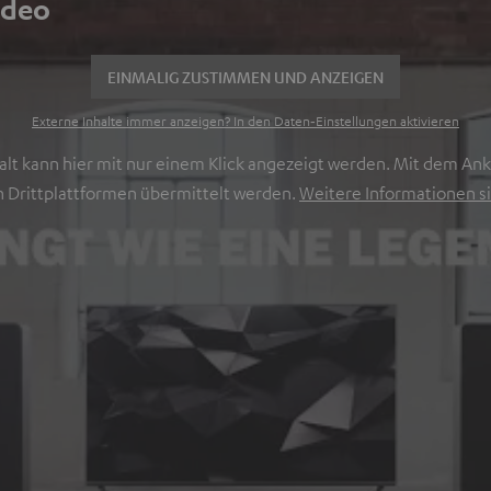
ideo
EINMALIG ZUSTIMMEN UND ANZEIGEN
Externe Inhalte immer anzeigen? In den Daten‑Einstellungen aktivieren
lt kann hier mit nur einem Klick angezeigt werden. Mit dem Ankl
 Drittplattformen übermittelt werden.
Weitere Informationen si