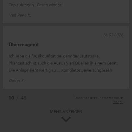
Top zufrieden , Gerne wiederf
Veit Rene K.
26.03.2026
Überzeugend
Ich liebe die Musikqualität bei geringer Lautstärke.
Phantastisch ist auch die Auswahl an Quellen in einem Gerät.
Die Anlage sieht wertig au
Komplette Bewertung lesen
Dieter S.
*
10
/ 48
automatisiert übersetzt durch
DeepL
MEHR ANZEIGEN