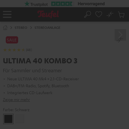
ZUM
NHALT
RINGEN
No
Abs
Startseite
Suche
Artike
im
STEREO
STEREOANLAGE
Waren
SALE
(48)
ULTIMA 40 KOMBO 3
Für Sammler und Streamer
Neue ULTIMA 40 Mk4 + 2.1-CD-Receiver
DAB+/FM-Radio, Spotify, Bluetooth
Integriertes CD-Laufwerk
Zeige mir mehr
Farbe:
Schwarz
Schwarz
Weiß