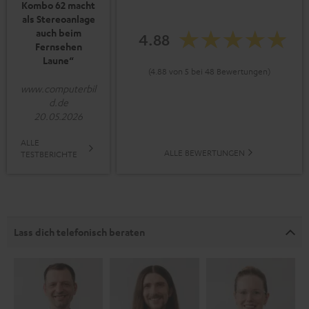
Kombo 62 macht
als Stereoanlage
auch beim
4.88
Fernsehen
Laune“
(4.88 von 5 bei 48 Bewertungen)
www.computerbil
d.de
20.05.2026
ALLE
ALLE BEWERTUNGEN
TESTBERICHTE
Lass dich telefonisch beraten