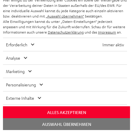
Hier willigst du der Verwendung aller Cookies ein sowie der Weitergabe und
www.bild.de
der Verarbeitung deiner Daten in Staaten außerhalb der EU/des EWR. Für
18.01.2025
eine individuelle Auswahl kannst du jede Kategorie auch einzeln aktivieren
bzw. deaktivieren und mit
„Auswahl übernehmen“
bestätigen.
Mehr...
Alle Einwilligungen kannst du unter „Daten-Einstellungen“ jederzeit
anpassen und mit Wirkung für die Zukunft widerrufen. Schau dir für weitere
Informationen auch unsere
Datenschutzerklärung
und das
Impressum
an.
Erforderlich
Immer aktiv
Analyse
„Ansage aus Berlin…“
Marketing
www.areadvd.de
Personalisierung
14.01.2025
Mehr...
Externe Inhalte
ALLES AKZEPTIEREN
Chat
AUSWAHL ÜBERNEHMEN
starten
Zubehör