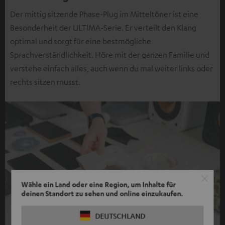
Der mittig sitzende Phase-Plug im Mitteltöner ist eine
Besonderheit der ULTIMA-Serie. Er verteilt den Klang
optimal und sorgt für eine bestmögliche
Sprachverständlichkeit. Höre mit der ganzen Familie und
verstehe einfach alles, auch wenn du mal weiter links oder
rechts sitzen musst.
Wähle ein Land oder eine Region, um Inhalte für
deinen Standort zu sehen und online einzukaufen.
DEUTSCHLAND