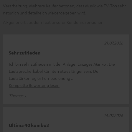
Verarbeitung. Mehrere Käufer betonen, dass Musik wie TV‑Ton sehr
natürlich und detailreich wiedergegeben wird.
AI-generiert aus dem Text unserer Kundenrezensionen
21.07.2026
Sehr zufrieden
Ich bin sehr zufrieden mit der Anlage. Einziges Manko : Die
Lautsprecherkabel könnten etwas länger sein. Der
Lautstärkenregler Fernbedienung
Komplette Bewertung lesen
Thomas J.
14.07.2026
Ultima 40 kombo3