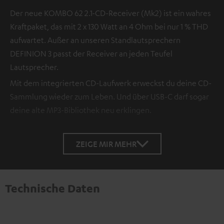
Der neue KOMBO 62 2.1-CD-Receiver (Mk2) ist ein wahres
Kraftpaket, das mit 2 x 130 Watt an 4 Ohm bei nur 1 % THD
aufwartet. Außer an unseren Standlautsprechern
DEFINION 3 passt der Receiver an jeden Teufel
Lautsprecher.
Mit dem integrierten CD-Laufwerk erweckst du deine CD-
Sammlung wieder zum Leben. Und über USB-C darf sogar
deine alte MP3-Bibliothek neu erklingen.
ZEIGE MIR MEHR
Technische Daten