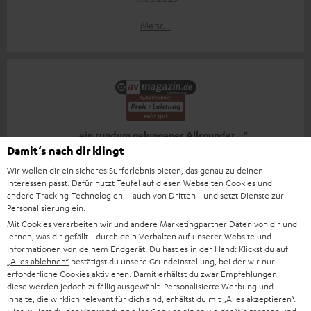
Mehr...
„… ein rundum gelungener Allrounder…“
Damit‘s nach dir klingt
www.av-magazin.de
Wir wollen dir ein sicheres Surferlebnis bieten, das genau zu deinen
07.03.2025
Interessen passt. Dafür nutzt Teufel auf diesen Webseiten Cookies und
andere Tracking-Technologien – auch von Dritten - und setzt Dienste zur
Mehr...
Personalisierung ein.
Mit Cookies verarbeiten wir und andere Marketingpartner Daten von dir und
lernen, was dir gefällt - durch dein Verhalten auf unserer Website und
Informationen von deinem Endgerät. Du hast es in der Hand: Klickst du auf
„Alles ablehnen“
bestätigst du unsere Grundeinstellung, bei der wir nur
erforderliche Cookies aktivieren. Damit erhältst du zwar Empfehlungen,
diese werden jedoch zufällig ausgewählt. Personalisierte Werbung und
„Ein echtes Klangwunder für das Zuhause!“
Inhalte, die wirklich relevant für dich sind, erhältst du mit
„Alles akzeptieren“
.