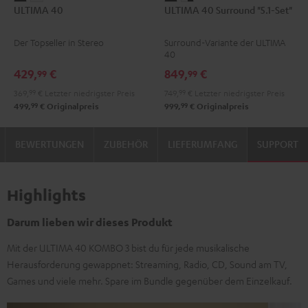
ULTIMA 40
ULTIMA 40 Surround "5.1-Set"
40
40
40
40
Schwarz
Weiß
Surround
Surround
Der Topseller in Stereo
Surround-Variante der ULTIMA
"5.1-
"5.1-
40
Set"
Set"
429,
€
849,
€
99
99
Schwarz
Weiß
369,
99
€
Letzter niedrigster Preis
749,
99
€
Letzter niedrigster Preis
/
99
99
499,
€
Originalpreis
999,
€
Originalpreis
Schwarz
BEWERTUNGEN
ZUBEHÖR
LIEFERUMFANG
SUPPORT
Highlights
Darum lieben wir dieses Produkt
Mit der ULTIMA 40 KOMBO 3 bist du für jede musikalische
Herausforderung gewappnet: Streaming, Radio, CD, Sound am TV,
Games und viele mehr. Spare im Bundle gegenüber dem Einzelkauf.