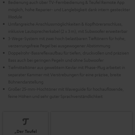
Bedienung auch über TV-Fernbedienung & Teufel Remote App
möglich, hohe Reparier- und Langlebigkeit dank intern gesteckter
Module
Umfangreiche Anschlussmöglichkeiten & Kopfhöreranschluss,
inklusive Lautsprecherkabel (2 x 3 m), mit Subwoofer erweiterbar
3-Wege-System mit zwei hoch belastbaren Tieftönern für hohe,
verzerrungsfreie Pegel bei ausgewogener Abstimmung
Doppelrohr-Bassreflexaufbau für tiefen, druckvollen und präzisen
Bass auch bei geringen Pegeln und ohne Subwoofer
Tiefmitteltöner aus gewebtem Kevlar mit Phase-Plug arbeitet in
separater Kammer mit Verstrebungen für eine präzise, breite
Bühnendarstellung
Großer 25-mm-Hochtöner mit Waveguide für hochauflösende,
feine Höhen und sehr guter Sprachverständlichkeit
„Der Teufel