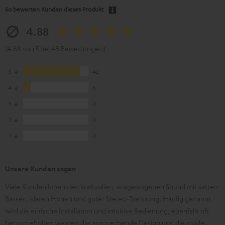
So bewerten Kunden dieses Produkt
4.88
(4.88 von 5 bei 48 Bewertungen)
5
42
4
6
3
0
2
0
1
0
Unsere Kunden sagen
Viele Kunden loben den kraftvollen, ausgewogenen Sound mit satten
Bässen, klaren Höhen und guter Stereo‑Trennung. Häufig genannt
wird die einfache Installation und intuitive Bedienung; ebenfalls oft
hervorgehoben werden das ansprechende Design und die solide