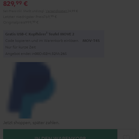
829,
€
99
Set-Preis inkl. MwSt
und zzgl.
Versandkosten
24,99 €
Letzter niedrigster Preis
769,
99
€
Originalpreis
999,
99
€
1
Gratis USB-C Kopfhörer
Teufel MOVE 2
Code kopieren und im Warenkorb einlösen.
MOV-T4S
Nur für kurze Zeit
Angebot endet in
0
0
D
:
0
2
H
:
3
2
M
:
2
5
S
Jetzt shoppen, später zahlen.
IN DEN WARENKORB