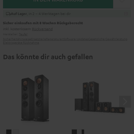
, in 2 – 4 Werktagen bei dir
Auf Lager
Sicher einkaufen mit 8 Wochen Rückgaberecht
inkl. kostenlosem
Rückversand
Hersteller:
Teufel
Sicherheitshinweise
Ersatzteile
Reparaturen
Software-Updates
Gesetzliche Gewährleistung
Elektrogeräte Rücknahme
Das könnte dir auch gefallen
ULTIMA
ULTIMA
ULTIMA
ULTIMA