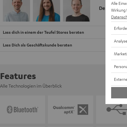
Alle Ein
Deine Kauf
Wirkung 
Datensch
Erforde
Lass dich in einem der Teufel Stores beraten
Analys
Lass Dich als Geschäftskunde beraten
Market
Persona
Features
Externe
Alle Technologien im Überblick