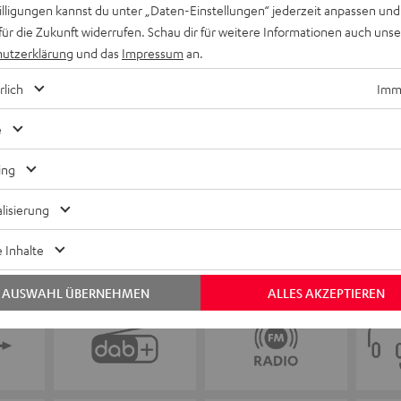
Keinen Store in der Nähe? Kein Problem,
willigungen kannst du unter „Daten-Einstellungen“ jederzeit anpassen und
beratung
beraten dich auch persönlich am Telefo
für die Zukunft widerrufen. Schau dir für weitere Informationen auch uns
Hier Termin buchen
utzerklärung
und das
Impressum
an.
rlich
Imme
e
ing
lisierung
 Inhalte
AUSWAHL ÜBERNEHMEN
ALLES AKZEPTIEREN