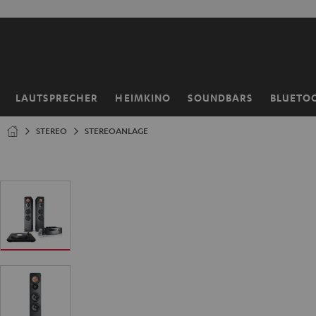
ZUM
NHALT
RINGEN
LAUTSPRECHER
HEIMKINO
SOUNDBARS
BLUETO
Startseite
STEREO
STEREOANLAGE