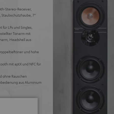
oth-Stereo-Receiver,
, Staubschutzhaube, 7‘‘
 für LPs und Singles,
stellter Tonarm mit
narm, Headshell aus
Doppeltieftöner und hohe
ooth mit aptX und NFC für
und ohne Rauschen
rnbedienung aus Aluminium