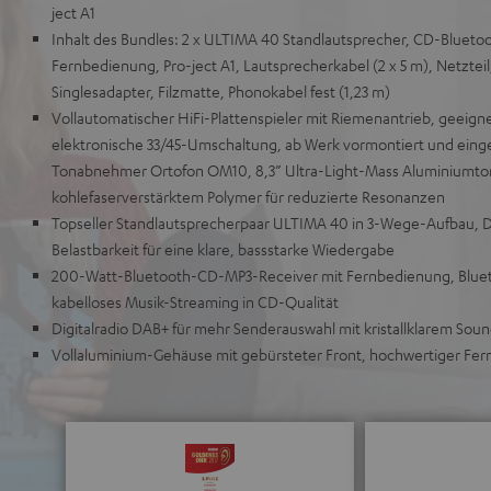
ject A1
Inhalt des Bundles: 2 x ULTIMA 40 Standlautsprecher, CD-Blueto
Fernbedienung, Pro-ject A1, Lautsprecherkabel (2 x 5 m), Netzteil
Singlesadapter, Filzmatte, Phonokabel fest (1,23 m)
Vollautomatischer HiFi-Plattenspieler mit Riemenantrieb, geeignet
elektronische 33/45-Umschaltung, ab Werk vormontiert und einge
Tonabnehmer Ortofon OM10, 8,3” Ultra-Light-Mass Aluminiumto
kohlefaserverstärktem Polymer für reduzierte Resonanzen
Topseller Standlautsprecherpaar ULTIMA 40 in 3-Wege-Aufbau, 
Belastbarkeit für eine klare, bassstarke Wiedergabe
200-Watt-Bluetooth-CD-MP3-Receiver mit Fernbedienung, Bluet
kabelloses Musik-Streaming in CD-Qualität
Digitalradio DAB+ für mehr Senderauswahl mit kristallklarem So
Vollaluminium-Gehäuse mit gebürsteter Front, hochwertiger Fe