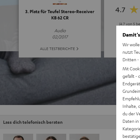
4.7
3. Platz für Teufel Stereo-Receiver
KB 62 CR
(4.7 von 5 b
Audio
Damit‘s
02/2017
Wir wolle
ALLE B
ALLE TESTBERICHTE
nutzt Te
Dritten -
Mit Cook
gefällt 
Endgerät.
Grundeins
Empfehlu
Inhalte, 
du der V
Daten in
Lass dich telefonisch beraten
Kategori
bestätig