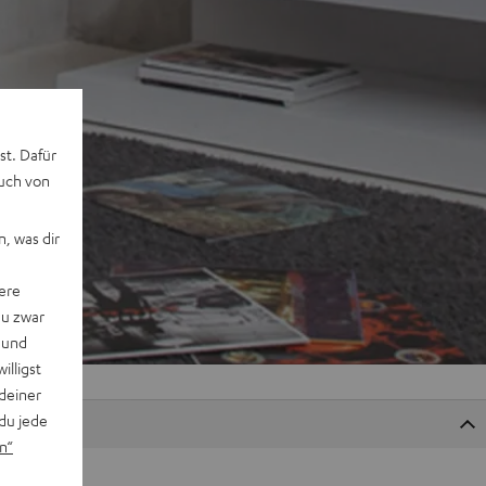
st. Dafür
auch von
, was dir
ere
du zwar
 und
willigst
deiner
du jede
n“