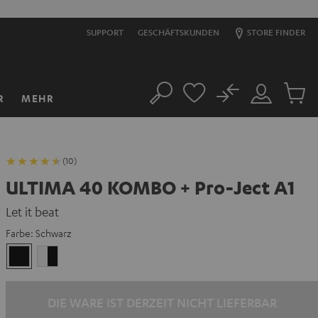
SUPPORT
GESCHÄFTSKUNDEN
STORE FINDER
No
R
MEHR
Suche
Mein
Artikel
Konto
im
Warenk
(10)
ULTIMA 40 KOMBO + Pro-Ject A1
Let it beat
Farbe:
Schwarz
Schwarz
Weiß
/
Schwarz
DIE WARE IST DERZEIT NICHT LIEFERBAR