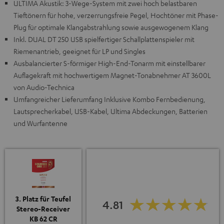
ULTIMA Akustik: 3-Wege-System mit zwei hoch belastbaren
Tieftönern für hohe, verzerrungsfreie Pegel, Hochtöner mit Phase-
Plug für optimale Klangabstrahlung sowie ausgewogenem Klang
Inkl. DUAL DT 250 USB spielfertiger Schallplattenspieler mit
Riemenantrieb, geeignet für LP und Singles
Ausbalancierter S-förmiger High-End-Tonarm mit einstellbarer
Auflagekraft mit hochwertigem Magnet-Tonabnehmer AT 3600L
von Audio-Technica
Umfangreicher Lieferumfang Inklusive Kombo Fernbedienung,
Lautsprecherkabel, USB-Kabel, Ultima Abdeckungen, Batterien
und Wurfantenne
3. Platz für Teufel
4.81
Stereo-Receiver
KB 62 CR