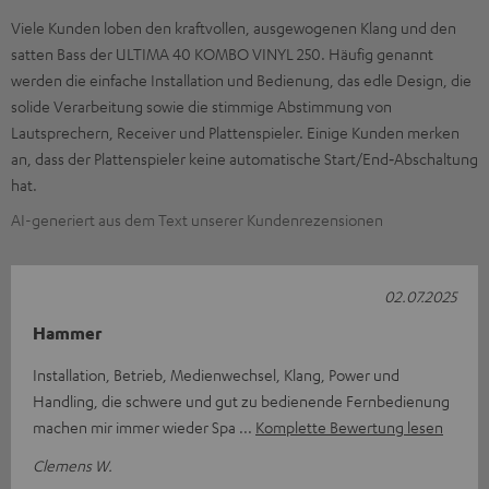
Viele Kunden loben den kraftvollen, ausgewogenen Klang und den
satten Bass der ULTIMA 40 KOMBO VINYL 250. Häufig genannt
werden die einfache Installation und Bedienung, das edle Design, die
solide Verarbeitung sowie die stimmige Abstimmung von
Lautsprechern, Receiver und Plattenspieler. Einige Kunden merken
an, dass der Plattenspieler keine automatische Start/End‑Abschaltung
hat.
AI-generiert aus dem Text unserer Kundenrezensionen
02.07.2025
Hammer
Installation, Betrieb, Medienwechsel, Klang, Power und
Handling, die schwere und gut zu bedienende Fernbedienung
machen mir immer wieder Spa
Komplette Bewertung lesen
Clemens W.