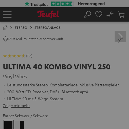
ZUM
NHALT
RINGEN
No
Abs
Startseite
Suche
Artike
im
STEREO
STEREOANLAGE
Waren
Mal im letzten Monat verkauft.
160+
(112)
ULTIMA 40 KOMBO VINYL 250
Vinyl Vibes
Leistungsstarke Stereo-Komplettanlage inklusive Plattenspieler
200-Watt CD-Receiver, DAB+, Bluetooth aptX
ULTIMA 40 mit 3-Wege-System
Zeige mir mehr
Farbe:
Schwarz / Schwarz
Schwarz
Weiß