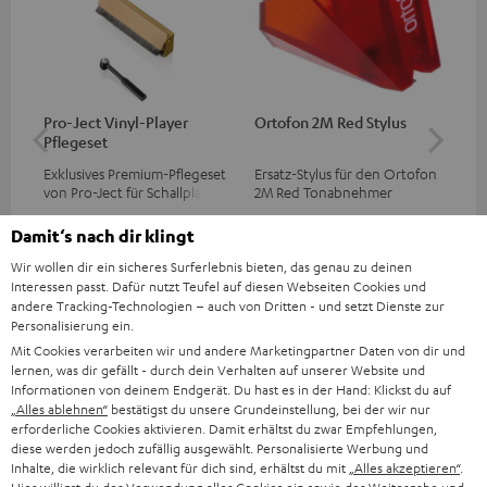
Pro-Ject Vinyl-Player
Ortofon 2M Red Stylus
Or
Pflegeset
To
Exklusives Premium-Pflegeset
Ersatz-Stylus für den Ortofon
Mo
von Pro-Ject für Schallplatten
2M Red Tonabnehmer
To
und - spieler, nur im Teufel
Ort
39,
€
69,
€
99
99
‐
Webshop erhältlich
leb
Damit‘s nach dir klingt
wa
Wir wollen dir ein sicheres Surferlebnis bieten, das genau zu deinen
Interessen passt. Dafür nutzt Teufel auf diesen Webseiten Cookies und
andere Tracking-Technologien – auch von Dritten - und setzt Dienste zur
Personalisierung ein.
Mit Cookies verarbeiten wir und andere Marketingpartner Daten von dir und
lernen, was dir gefällt - durch dein Verhalten auf unserer Website und
Informationen von deinem Endgerät. Du hast es in der Hand: Klickst du auf
„Alles ablehnen“
bestätigst du unsere Grundeinstellung, bei der wir nur
erforderliche Cookies aktivieren. Damit erhältst du zwar Empfehlungen,
Lieferumfang
diese werden jedoch zufällig ausgewählt. Personalisierte Werbung und
Inhalte, die wirklich relevant für dich sind, erhältst du mit
„Alles akzeptieren“
.