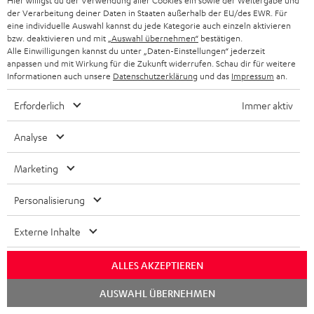
Hier willigst du der Verwendung aller Cookies ein sowie der Weitergabe und
ULTIMA 40 KOMBO VINYL 250
der Verarbeitung deiner Daten in Staaten außerhalb der EU/des EWR. Für
eine individuelle Auswahl kannst du jede Kategorie auch einzeln aktivieren
2 × Stand-Lautsprecher UL 40 Mk3 18 (Stk.) – Schwarz
bzw. deaktivieren und mit
„Auswahl übernehmen“
bestätigen.
1 × Stoffrahmen m. Logo für UL 40 Mk3/UL 40 Active Mk2 (ET)
Alle Einwilligungen kannst du unter „Daten-Einstellungen“ jederzeit
– Schwarz
anpassen und mit Wirkung für die Zukunft widerrufen. Schau dir für weitere
Informationen auch unsere
Datenschutzerklärung
und das
Impressum
an.
1 × rote Gummifüße (4 Stk.) für UL 20/40 Mk3 18 (ET)
1 × CD Receiver KB 62 CR – Schwarz
Erforderlich
Immer aktiv
1 × Stromkabel – Schwarz
1 × Fernbedienung KB 62 CR (ET) – Schwarz
Analyse
1 × FM/DAB-Antenne für KB 62 CR (ET) – Schwarz
Marketing
1 × Lautsprecherkabel für KB 62 CR 2 x 5 m (ET)
2 × AAA-Batterie
Personalisierung
1 × DUAL DT 250 USB – Schwarz
1 × USB-Kabel – Schwarz
Externe Inhalte
1 × Stereo-Cinch-Kabel 3.0m - C7030A – Schwarz
ALLES AKZEPTIEREN
Chat
AUSWAHL ÜBERNEHMEN
starten