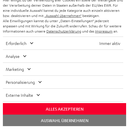
Hier willigst du der Verwendung aller Cookies ein sowie der Weitergabe und
05.04.2026
der Verarbeitung deiner Daten in Staaten außerhalb der EU/des EWR. Für
eine individuelle Auswahl kannst du jede Kategorie auch einzeln aktivieren
Einfach nur Wow
bzw. deaktivieren und mit
„Auswahl übernehmen“
bestätigen.
Alle Einwilligungen kannst du unter „Daten-Einstellungen“ jederzeit
Haben lange die Anlage im Blick gehabt für unsere "kleine"
anpassen und mit Wirkung für die Zukunft widerrufen. Schau dir für weitere
Informationen auch unsere
Datenschutzerklärung
und das
Impressum
an.
Stube...👍 der Postbote hat sich "gefreut" über das Gewicht.
Ich mich dann auch be
Komplette Bewertung lesen
Erforderlich
Immer aktiv
Dominik R.
Analyse
Marketing
26.03.2026
Super,
Personalisierung
Ich bin sehr zufrieden, der Klang ist sowohl bei Filmen als auch
Externe Inhalte
bei Musik hervorragend, die Lautsprecher sind sehr solide
verarbeitet, habe
Komplette Bewertung lesen
ALLES AKZEPTIEREN
Peter F.
(automatisch übersetzt *)
Chat
AUSWAHL ÜBERNEHMEN
starten