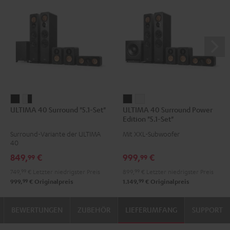
ULTIMA
ULTIMA
ULTIMA
ULTIMA
ULTIMA 40 Surround "5.1-Set"
ULTIMA 40 Surround Power
40
40
40
40
Edition "5.1-Set"
Surround
Surround
Surround
Surround
Surround-Variante der ULTIMA
Mit XXL-Subwoofer
"5.1-
"5.1-
Power
Power
40
Set"
Set"
Edition
Edition
849,
€
999,
€
99
99
Schwarz
Weiß
"5.1-
"5.1-
749,
99
€
Letzter niedrigster Preis
899,
99
€
Letzter niedrigster Preis
/
Set"
Set"
99
99
999,
€
Originalpreis
1.149,
€
Originalpreis
Schwarz
Schwarz
Weiß
BEWERTUNGEN
ZUBEHÖR
LIEFERUMFANG
SUPPORT