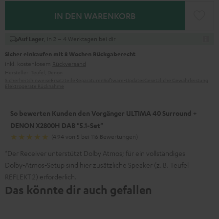
IN DEN WARENKORB
, in 2 – 4 Werktagen bei dir
Auf Lager
Sicher einkaufen mit 8 Wochen Rückgaberecht
inkl. kostenlosem
Rückversand
Hersteller:
Teufel
,
Denon
Sicherheitshinweise
Ersatzteile
Reparaturen
Software-Updates
Gesetzliche Gewährleistung
Elektrogeräte Rücknahme
So bewerten Kunden den Vorgänger ULTIMA 40 Surround +
DENON X2800H DAB "5.1-Set"
(4.94 von 5 bei 116 Bewertungen)
*Der Receiver unterstützt Dolby Atmos; für ein vollständiges
Dolby‑Atmos‑Setup sind hier zusätzliche Speaker (z. B. Teufel
REFLEKT 2) erforderlich.
Das könnte dir auch gefallen