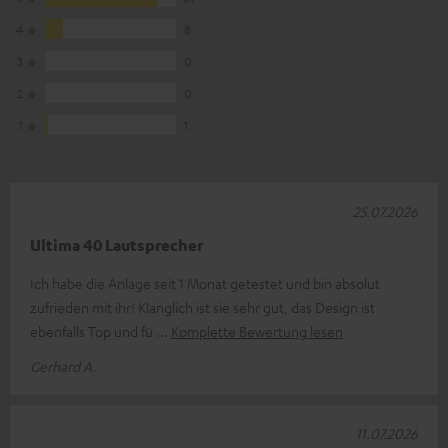
4
8
3
0
2
0
1
1
25.07.2026
Ultima 40 Lautsprecher
Ich habe die Anlage seit 1 Monat getestet und bin absolut
zufrieden mit ihr! Klanglich ist sie sehr gut, das Design ist
ebenfalls Top und fü
Komplette Bewertung lesen
Gerhard A.
11.07.2026