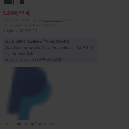
/
1.599,
€
99
Schwarz
Set-Preis inkl. MwSt
und zzgl.
Versandkosten
44,99 €
Letzter niedrigster Preis
1.499,
99
€
Originalpreis
1.999,
99
€
1
Gratis USB-C Kopfhörer
Teufel MOVE 2
Code kopieren und im Warenkorb einlösen.
MOV-T4S
Nur für kurze Zeit
Angebot endet in
0
2
D
:
0
7
H
:
3
6
M
:
0
1
S
Jetzt shoppen, später zahlen.