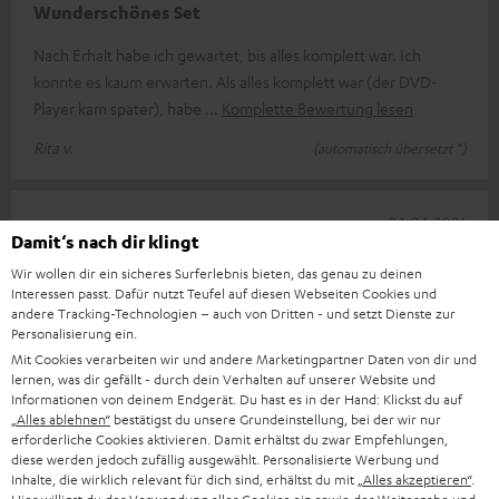
Wunderschönes Set
Nach Erhalt habe ich gewartet, bis alles komplett war. Ich
konnte es kaum erwarten. Als alles komplett war (der DVD-
Player kam später), habe
Komplette Bewertung lesen
Rita v.
(automatisch übersetzt *)
24.04.2026
Damit‘s nach dir klingt
ULTIMA 40 Surround mit Receiver DENON X2800H
Wir wollen dir ein sicheres Surferlebnis bieten, das genau zu deinen
DAB
Interessen passt. Dafür nutzt Teufel auf diesen Webseiten Cookies und
andere Tracking-Technologien – auch von Dritten - und setzt Dienste zur
Super schöne Anlage und einfach für die Inbetriebnahme.
Personalisierung ein.
Extrem guter und hochwertiger Sound. Sehr viele
Mit Cookies verarbeiten wir und andere Marketingpartner Daten von dir und
Einstellmöglichkeiten. Bedienungsan
lernen, was dir gefällt - durch dein Verhalten auf unserer Website und
Informationen von deinem Endgerät. Du hast es in der Hand: Klickst du auf
Komplette Bewertung lesen
„Alles ablehnen“
bestätigst du unsere Grundeinstellung, bei der wir nur
erforderliche Cookies aktivieren. Damit erhältst du zwar Empfehlungen,
Franz W.
diese werden jedoch zufällig ausgewählt. Personalisierte Werbung und
Inhalte, die wirklich relevant für dich sind, erhältst du mit
„Alles akzeptieren“
.