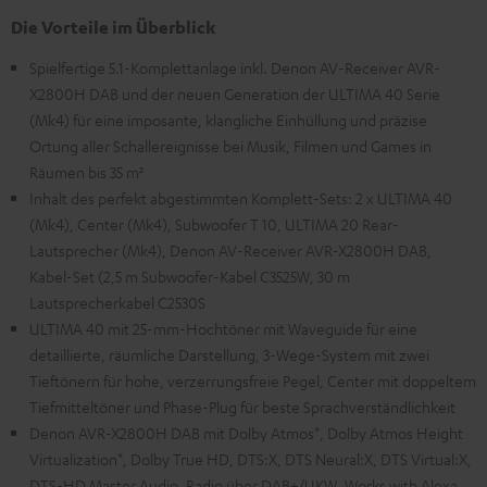
Die Vorteile im Überblick
Spielfertige 5.1-Komplettanlage inkl. Denon AV-Receiver AVR-
X2800H DAB und der neuen Generation der ULTIMA 40 Serie
(Mk4) für eine imposante, klangliche Einhüllung und präzise
Ortung aller Schallereignisse bei Musik, Filmen und Games in
Räumen bis 35 m²
Inhalt des perfekt abgestimmten Komplett-Sets: 2 x ULTIMA 40
(Mk4), Center (Mk4), Subwoofer T 10, ULTIMA 20 Rear-
Lautsprecher (Mk4), Denon AV-Receiver AVR-X2800H DAB,
Kabel-Set (2,5 m Subwoofer-Kabel C3525W, 30 m
Lautsprecherkabel C2530S
ULTIMA 40 mit 25-mm-Hochtöner mit Waveguide für eine
detaillierte, räumliche Darstellung, 3-Wege-System mit zwei
Tieftönern für hohe, verzerrungsfreie Pegel, Center mit doppeltem
Tiefmitteltöner und Phase-Plug für beste Sprachverständlichkeit
Denon AVR-X2800H DAB mit Dolby Atmos*, Dolby Atmos Height
Virtualization*, Dolby True HD, DTS:X, DTS Neural:X, DTS Virtual:X,
DTS-HD Master Audio, Radio über DAB+/UKW, Works with Alexa,