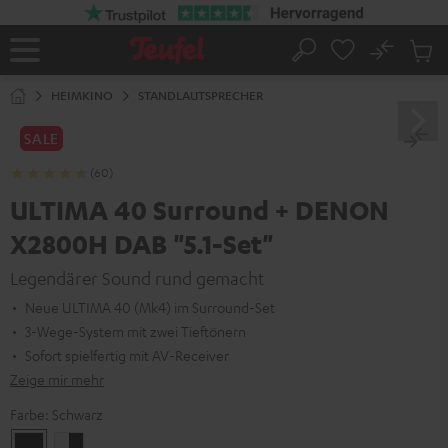
ZUM
NHALT
RINGEN
No
Abs
Startseite
Suche
Artike
im
HEIMKINO
STANDLAUTSPRECHER
Waren
SALE
(60)
ULTIMA 40 Surround + DENON
X2800H DAB "5.1-Set"
Legendärer Sound rund gemacht
Neue ULTIMA 40 (Mk4) im Surround-Set
3-Wege-System mit zwei Tieftönern
Sofort spielfertig mit AV-Receiver
Zeige mir mehr
Farbe:
Schwarz
Schwarz
Weiß