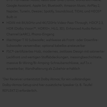
Google Assistant, Apple Siri, Bluetooth, Amazon Music, AirPlay 2,
Napster, TuneIn, Deezer, Spotify, Soundcloud, TIDAL und HEOS®
Built-in
HDMI mit 8K/60Hz und 4K/120Hz Video-Pass-Through, HDCP 2.3,
HDR (Dolby Vision™, HDR10+, HLG, 3D), Enhanced Audio Return
Channel (eARC), Phono-Eingang
Mächtiger T 10 Subwoofer, wahlweise als Front- oder Downfire-
Subwoofer verwendbar, optional kabellos ansteuerbar
FSC®-zertifiziertes Holz, modernes, zeitloses Design mit satinierter
Lackfront und wertigen Stoffabdeckungen, messingbeschichtete,
massive Bi-Wiring/Bi-Amping-Schraubanschlüsse, auf 7.x.x
erweiterbar, Wandhalterung als Zubehör erhältlich
*Der Receiver unterstützt Dolby Atmos; für ein vollständiges
Dolby‑Atmos‑Setup sind hier zusätzliche Speaker (z. B. Teufel
REFLEKT 2) erforderlich.