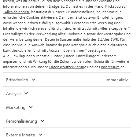
lernen, was dir gefällt - durch dein Verhalten auf unserer Website und
n
Mit dem 2-Kanal-DJ-Controller DDJ-400 DJ-Controller von Pioneer
HIFI-LAUTSPRECHER
Informationen von deinem Endgerät. Du hast es in der Hand: Klickst du auf
PRESSE & MARKETING
ist es extrem einfach deine Mixe abzufeuern und die Stimmung
g
„Alles ablehnen“
bestätigst du unsere Grundeinstellung, bei der wir nur
ÖSTERREICH
amtlich aufzuheizen
erforderliche Cookies aktivieren. Damit erhältst du zwar Empfehlungen,
SMART HOME
GESCHÄFTSKUNDEN
Das portable Pionieer XDJ-RR All-in-one-DJ-System macht dich zum
diese werden jedoch zufällig ausgewählt. Personalisierte Werbung und
Inhalte, die wirklich relevant für dich sind, erhältst du mit
„Alles akzeptieren“
.
seriösen Musiklieferanten mit hohen Ansprüchen.
SCHWEIZ
BLUETOOTH-LAUTSPRECHER
Hier willigst du der Verwendung aller Cookies ein sowie der Weitergabe und
Mit dem Pioneer DJ-Mixer DJM-250MK2 kannst du intuitiv mixen
PARTNERPROGRAMM
der Verarbeitung deiner Daten in Staaten außerhalb der EU/des EWR. Für
sowie scratchen und dabei höchste Klangqualität genießen.
eine individuelle Auswahl kannst du jede Kategorie auch einzeln aktivieren
KOPFHÖRER
NIEDERLANDE
BLOG
bzw. deaktivieren und mit
„Auswahl übernehmen“
bestätigen.
Fazit: Was Einsteiger beim DJ-Equipment beachten
Alle Einwilligungen kannst du unter „Daten-Einstellungen“ jederzeit
sollten
BLUETOOTH-KOPFHÖRER
anpassen und mit Wirkung für die Zukunft widerrufen. Schau dir für weitere
NEWSLETTER
BELGIEN
Informationen auch unsere
Datenschutzerklärung
und das
Impressum
an.
Ein DJ-Equipment für Anfänger und Einsteiger besteht aus Notebook,
STEREOANLAGEN
(kostenloser) DJ-Software, Kopfhörer und einem Lautsprecher-System.
STORES
Erforderlich
Immer aktiv
Wer kein Notebook zur Verfügung hat, kann mit DJ-Apps über
FRANKREICH
Smartphone und Tablet virtuell auflegen. DJ-Software und echte
LAUTSPRECHER
DEINE VORTEILE BEI TEUFEL
Turntables können zu Beginn überfordernd wirken, daher geduldig üben
Analyse
und sich schrittweise verbessern. Wenn du Songs gekauft hast oder über
POLEN
ULTIMA-SERIE
TEUFEL STORY
einen lizenzierten Anbieter streamst, bist du für private Gigs rechtlich
Marketing
abgesichert.
IN-EAR-KOPFHÖRER
SPANIEN
UNSER MANAGEMENT
Personalisierung
Verwandte Themen in unserem Blog:
FANSHOP
NACHHALTIGKEIT
5 DJ-Apps im Check: Ran an die virtuellen Turntables
ITALIEN
Externe Inhalte
DJ-Equipment für Einsteiger: So gelingt der erste Mix auf der Home-Party