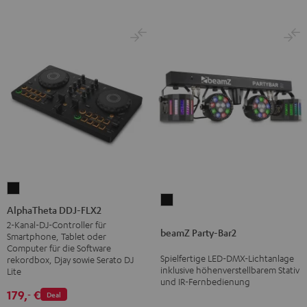
AlphaTheta
beamZ
DDJ-
AlphaTheta DDJ-FLX2
Party-
FLX2
2-Kanal-DJ-Controller für
beamZ Party-Bar2
Bar2
Smartphone, Tablet oder
Schwarz
Computer für die Software
Schwarz
Spielfertige LED-DMX-Lichtanlage
rekordbox, Djay sowie Serato DJ
inklusive höhenverstellbarem Stativ
Lite
und IR-Fernbedienung
179,
€
‐
Deal