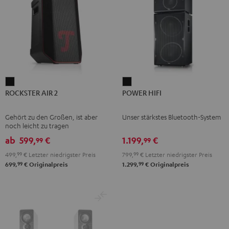
ROCKSTER
POWER
ROCKSTER AIR 2
POWER HIFI
AIR
HIFI
2
Schwarz
Gehört zu den Großen, ist aber
Unser stärkstes Bluetooth-System
Schwarz
noch leicht zu tragen
ab
599,
€
1.199,
€
99
99
499,
99
€
Letzter niedrigster Preis
799,
99
€
Letzter niedrigster Preis
99
99
699,
€
Originalpreis
1.299,
€
Originalpreis