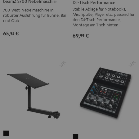
beamZ S700 Nebelmaschine
DJ-Tisch Performance
hinten
Nebelmaschine
Stabile Ablage für Notebooks,
für
700-Watt-Nebelmaschine in
Schwarz
Mischpulte, Player etc. passend für
robuster Ausführung für Bühne, Bar
K&M
den DJ-Tisch Performance,
und Club
DJ-
Montage am Tisch hinten
Tisch
65,
€
95
69,
€
99
Performance
Schwarz
Laptop-
Mackie