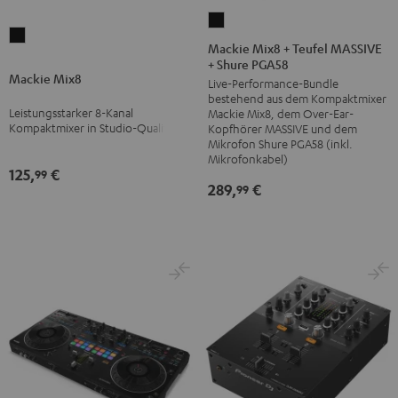
Mackie
Mackie
Mix8
Mackie Mix8 + Teufel MASSIVE
Mix8
+ Shure PGA58
+
Mackie Mix8
Schwarz
Live-Performance-Bundle
Teufel
bestehend aus dem Kompaktmixer
MASSIVE
Leistungsstarker 8-Kanal
Mackie Mix8, dem Over-Ear-
+
Kompaktmixer in Studio-Qualität
Kopfhörer MASSIVE und dem
Mikrofon Shure PGA58 (inkl.
Shure
Mikrofonkabel)
PGA58
125,
€
99
289,
€
99
Schwarz