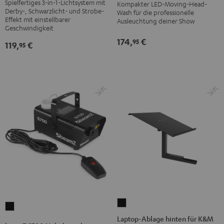
Spielfertiges 3-in-1-Lichtsystem mit
Stroboskop
Kompakter LED-Moving-Head-
Head
Derby-, Schwarzlicht- und Strobe-
Wash für die professionelle
Schwarz
Schwarz
Effekt mit einstellbarer
Ausleuchtung deiner Show
Geschwindigkeit
174,
€
95
119,
€
95
Laptop-
beamZ
Ablage
Laptop-Ablage hinten für K&M
S700