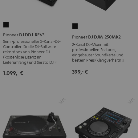
Pioneer
Pioneer
DJ
DJ
Pioneer DJ DDJ-REV5
Pioneer DJ DJM-250MK2
DDJ-
DJM-
Semi-professioneller 2-Kanal-DJ-
2-Kanal DJ-Mixer mit
Controller für die DJ-Software
REV5
250MK2
professionellen Features,
rekordbox von Pioneer DJ
eingebauter Soundkarte und
Schwarz
Schwarz
(kostenlose Lizenz im
bestem Preis/Klangverhältnis
Lieferumfang) und Serato DJ Pro
399,
€
‐
1.099,
€
‐