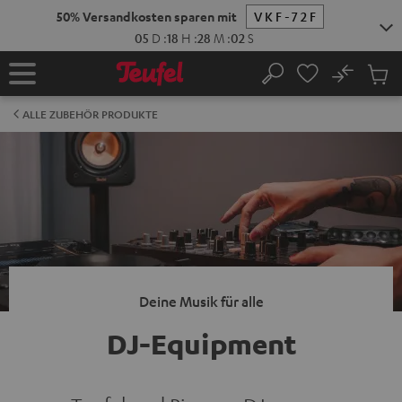
ZUM
NHALT
RINGEN
No
Abs
Startseite
Suche
Artike
im
ALLE ZUBEHÖR PRODUKTE
Waren
Deine Musik für alle
DJ-Equipment