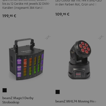
LED Colour Bar mit 144 x SMD-LED
Controller
LED-
bis zu 12 Geräte mit jeweils 32 DMX-
in den Farben Rot, Grün und Blau
Schwarz
Kanälen (insgesamt 384 Kanäle)
Bar
Schwarz
109,
€
95
199,
€
95
beamZ
beamZ
Magic1
beamZ Magic1 Derby
MHL74
beamZ MHL74 Moving Head
Stroboskop
Derby
Moving