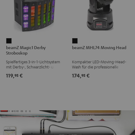
beamZ
beamZ
beamZ Magic1 Derby
beamZ MHL74 Moving Head
Magic1
MHL74
Stroboskop
Derby
Moving
Spielfertiges 3-in-1-Lichtsystem
Kompakter LED-Moving-Head-
Stroboskop
Head
mit Derby-, Schwarzlicht- und
Wash für die professionelle
Schwarz
Schwarz
Strobe-Effekt mit einstellbarer
Ausleuchtung deiner Show
119,
€
174,
€
95
95
Geschwindigkeit