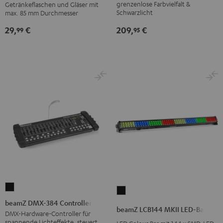
grenzenlose Farbvielfalt &
Getränkeflaschen und Gläser mit
Tisch
Schwarz
Schwarzlicht
max. 85 mm Durchmesser
Performance
209,
€
29,
€
95
99
Schwarz
beamZ
beamZ
DMX-
beamZ DMX-384 Controller
LCB144
beamZ LCB144 MKII LED-Bar
384
DMX-Hardware-Controller für
MKII
spannende Lichteffekte, steuert