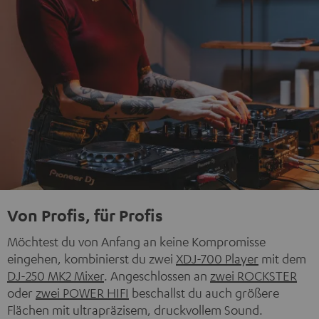
Von Profis, für Profis
Möchtest du von Anfang an keine Kompromisse
eingehen, kombinierst du zwei
XDJ-700 Player
mit dem
DJ-250 MK2 Mixer
. Angeschlossen an
zwei ROCKSTER
oder
zwei POWER HIFI
beschallst du auch größere
Flächen mit ultrapräzisem, druckvollem Sound.