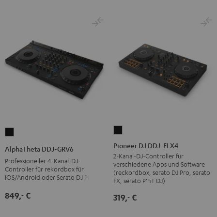
Pioneer
AlphaTheta
DJ
DDJ-
Pioneer DJ DDJ-FLX4
AlphaTheta DDJ-GRV6
DDJ-
GRV6
2-Kanal-DJ-Controller für
Professioneller 4-Kanal-DJ-
verschiedene Apps und Software
FLX4
Schwarz
Controller für rekordbox für
(reckordbox, serato DJ Pro, serato
iOS/Android oder Serato DJ Pro
Schwarz
FX, serato P'nT DJ)
849,
€
‐
319,
€
‐