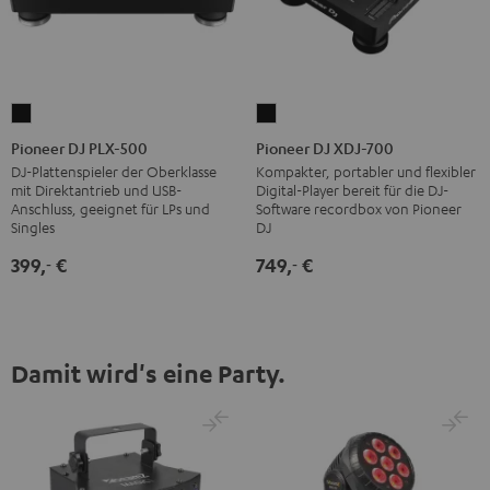
Pioneer
Pioneer
DJ
DJ
Pioneer DJ PLX-500
Pioneer DJ XDJ-700
PLX-
XDJ-
DJ-Plattenspieler der Oberklasse
Kompakter, portabler und flexibler
mit Direktantrieb und USB-
Digital-Player bereit für die DJ-
500
700
Anschluss, geeignet für LPs und
Software recordbox von Pioneer
Schwarz
Schwarz
Singles
DJ
399,
€
749,
€
‐
‐
Damit wird's eine Party.