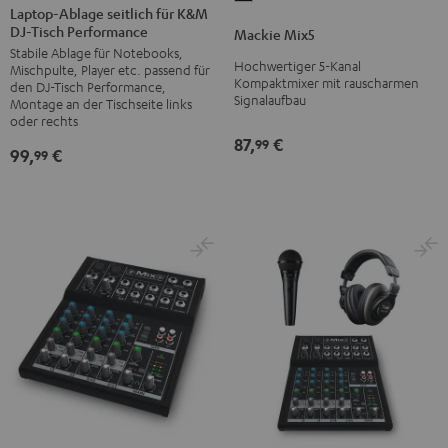
Ablage
Laptop-Ablage seitlich für K&M
Mix5
DJ-Tisch Performance
seitlich
Mackie Mix5
Schwarz
Stabile Ablage für Notebooks,
für
Hochwertiger 5-Kanal
Mischpulte, Player etc. passend für
K&M
Kompaktmixer mit rauscharmen
den DJ-Tisch Performance,
Signalaufbau
DJ-
Montage an der Tischseite links
oder rechts
Tisch
87,
€
99
Performance
99,
€
99
Schwarz