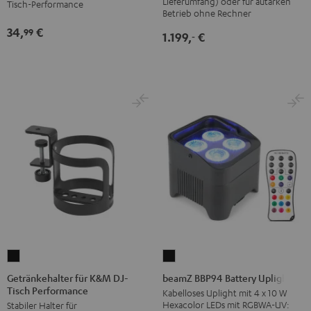
Lieferumfang) oder für autarken
K&M
Tisch-Performance
Betrieb ohne Rechner
DJ-
34,
€
99
Tisch-
1.199,
€
‐
Performance
Schwarz
Getränkehalter
beamZ
für
BBP94
Getränkehalter für K&M DJ-
beamZ BBP94 Battery Uplight
Tisch Performance
K&M
Battery
Kabelloses Uplight mit 4 x 10 W
Hexacolor LEDs mit RGBWA-UV:
Stabiler Halter für
DJ-
Uplight