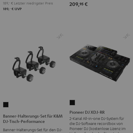
189,
‐
€
Letzter niedrigster Preis
209,
€
95
‐
189,
€
UVP
Pioneer
Banner-
DJ
Pioneer DJ XDJ-RR
Halterungs-
Banner-Halterungs-Set für K&M
XDJ-
2-Kanal All-in-one DJ-System für
Set
DJ-Tisch-Performance
die DJ-Software recordbox von
RR
für
Pioneer DJ (kostenlose Lizenz im
Banner-Halterungs-Set für den DJ-
Schwarz