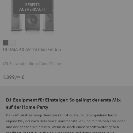
BEREITS
AUSVERKAUFT
ULTIMA
ULTIMA
ULTIMA 40 AKTIV Club Edition
40
40
AKTIV
AKTIV
Mit Subwoofer für größere Räume
Club
Club
Edition
Edition
1.399,
€
99
Schwarz
Weiß
DJ-Equipment für Einsteiger: So gelingt der erste Mix
auf der Home-Party
Dank Musikstreaming-Diensten kannst du heutzutage spielend leicht
eigene Playlists nach Belieben zusammenstellen und mit deinen Freunden
und der ganzen Welt teilen. Wenn du noch einen Schritt weiter gehen
möchtest, kannst du dich als DJ versuchen und deine eigenen Mixe