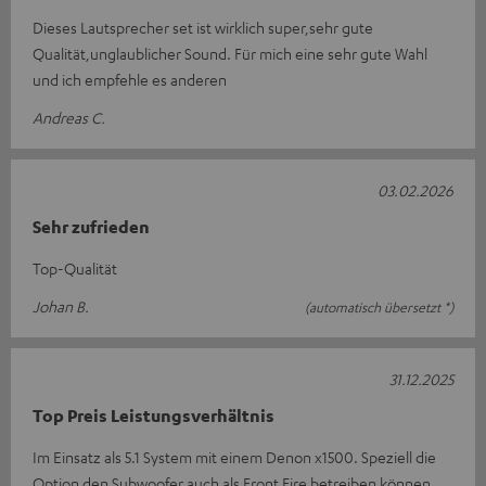
Dieses Lautsprecher set ist wirklich super,sehr gute
Qualität,unglaublicher Sound. Für mich eine sehr gute Wahl
und ich empfehle es anderen
Andreas C.
03.02.2026
Sehr zufrieden
Top-Qualität
Johan B.
(automatisch übersetzt *)
31.12.2025
Top Preis Leistungsverhältnis
Im Einsatz als 5.1 System mit einem Denon x1500. Speziell die
Option den Subwoofer auch als Front Fire betreiben können