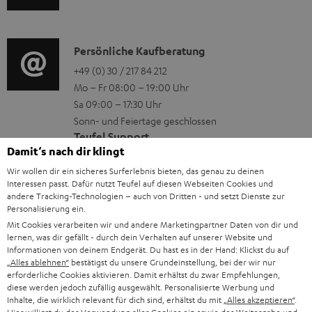
u
r
o
z
d
o
n
u
i
K
Persönliche Kaufberatung
g
e
m
o
o
+49 (0) 30 / 217 84 212
e
n
V
Mo – Fr 08:00 – 19:00 Uhr
-
n
r
z
e
Sa 09:00 – 17:30 Uhr
L
t
ä
u
r
Sonn- und Feiertage geschlossen
e
a
t
Teufel Support
r
s
Damit‘s nach dir klingt
x
k
e
Häufige Fragen
G
a
Wir wollen dir ein sicheres Surferlebnis bieten, das genau zu deinen
i
Kontakt
t
R
a
n
Interessen passt. Dafür nutzt Teufel auf diesen Webseiten Cookies und
Store Finder
k
d
andere Tracking-Technologien – auch von Dritten - und setzt Dienste zur
ü
r
d
Erlebe unsere Produkte hautnah und lass dich
Personalisierung ein.
o
a
c
a
persönlich im Store beraten.
Mit Cookies verarbeiten wir und andere Marketingpartner Daten von dir und
n
t
lernen, was dir gefällt - durch dein Verhalten auf unserer Website und
k
Übersicht
n
Informationen von deinem Endgerät. Du hast es in der Hand: Klickst du auf
e
n
„Alles ablehnen“
bestätigst du unsere Grundeinstellung, bei der wir nur
t
erforderliche Cookies aktivieren. Damit erhältst du zwar Empfehlungen,
n
a
i
diese werden jedoch zufällig ausgewählt. Personalisierte Werbung und
Inhalte, die wirklich relevant für dich sind, erhältst du mit
„Alles akzeptieren“
.
h
e
1