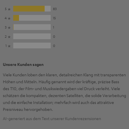
5
83
4
15
3
1
2
0
1
0
Unsere Kunden sagen
Viele Kunden loben den klaren, detailreichen Klang mit transparenten
Höhen und Mitteln. Häufig genannt wird der kräftige, präzise Bass
des T10, der Film‑ und Musikwiedergaben viel Druck verleiht. Viele
schätzen die kompakten, dezenten Satelliten, die solide Verarbeitung
und die einfache Installation; mehrfach wird auch das attraktive
Preisniveau hervorgehoben.
AI-generiert aus dem Text unserer Kundenrezensionen