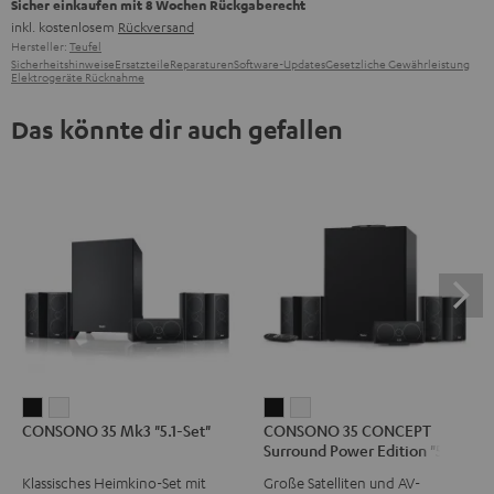
Sicher einkaufen mit 8 Wochen Rückgaberecht
inkl. kostenlosem
Rückversand
Hersteller:
Teufel
Sicherheitshinweise
Ersatzteile
Reparaturen
Software-Updates
Gesetzliche Gewährleistung
Elektrogeräte Rücknahme
Das könnte dir auch gefallen
CONSONO
CONSONO
CONSONO
CONSONO
CONSONO 35 Mk3 "5.1-Set"
CONSONO 35 CONCEPT
35
35
35
35
Surround Power Edition "5.1-
Mk3
Mk3
CONCEPT
CONCEPT
Set"
Klassisches Heimkino-Set mit
Große Satelliten und AV-
"5.1-
"5.1-
Surround
Surround