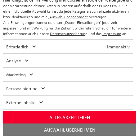
Hier willigst du der Verwendung aller Cookies ein sowie der Weitergabe und
Gültig bis 08.08.2026, 23:59 Uhr. Gratis Move 2 ab einem
m
der Verarbeitung deiner Daten in Staaten außerhalb der EU/des EWR. Für
Mindesteinkaufswert von 300 EUR. Gültig nur beim Kauf ausgewählter
eine individuelle Auswahl kannst du jede Kategorie auch einzeln aktivieren
Produkte bzw. für Bestellungen mit teilnahmeberechtigten Produkten.
e
bzw. deaktivieren und mit
„Auswahl übernehmen“
bestätigen.
Ausgenommen sind Produkte von Drittanbietern (Third-Party-Produkte).
Alle Einwilligungen kannst du unter „Daten-Einstellungen“ jederzeit
Nicht gültig für bereits getätigte Käufe. Keine Barauszahlung. Nur für
anpassen und mit Wirkung für die Zukunft widerrufen. Schau dir für weitere
Privatkunden. Nicht mit anderen Aktionsgutscheinen kombinierbar. Der
Informationen auch unsere
Datenschutzerklärung
und das
Impressum
an.
Weiterverkauf von Aktionsgutscheinen ist untersagt. Der Gutschein verliert
im Falle eines Verkaufs seine Gültigkeit. Die genauen Bedingungen
Erforderlich
Immer aktiv
entnehmen Sie bitte den
AGB
.
Analyse
Marketing
Personalisierung
8 Wochen Rückgaberecht
Externe Inhalte
Kostenloser Rückversand
ALLES AKZEPTIEREN
9 Teufel Stores
Chat
AUSWAHL ÜBERNEHMEN
starten
Mehr als 45 Jahre Erfahrung