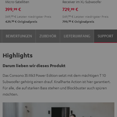
Micro-Satelliten
Receiver im XL-Subwoofer
Set"
Set"
Power
Power
399,
€
729,
€
99
99
Schwarz
Weiß
Edition
Edition
349,
99
€
Letzter niedrigster Preis
549,
99
€
Letzter niedrigster Preis
"5.1-
"5.1-
99
99
429,
€
Originalpreis
799,
€
Originalpreis
Set"
Set"
Schwarz
Weiß
BEWERTUNGEN
ZUBEHÖR
LIEFERUMFANG
SUPPORT
Highlights
Darum lieben wir dieses Produkt
Das Consono 35 Mk3 Power Edition setzt mit dem mächtigen T 10
Subwoofer gehörig einen drauf. Knallharte Action ist hier garantiert.
Für alle, die auf starken Bass stehen und Blockbuster auch spüren
möchten.