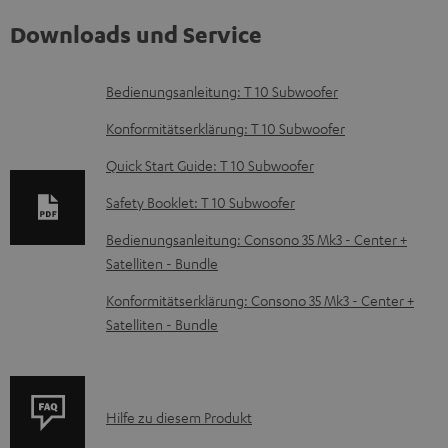
Downloads und Service
D
Bedienungsanleitung: T 10 Subwoofer
o
Konformitätserklärung: T 10 Subwoofer
k
Quick Start Guide: T 10 Subwoofer
u
Safety Booklet: T 10 Subwoofer
m
e
Bedienungsanleitung: Consono 35 Mk3 - Center +
Satelliten - Bundle
n
t
Konformitätserklärung: Consono 35 Mk3 - Center +
Satelliten - Bundle
e
z
u
P
Hilfe zu diesem Produkt
m