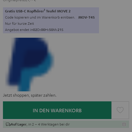
1
Gratis USB-C Kopfhörer
Teufel MOVE 2
Code kopieren und im Warenkorb einlösen.
MOV-T4S
Nur für kurze Zeit
Angebot endet in
0
2
D
:
0
0
H
:
5
0
M
:
2
0
S
Jetzt shoppen, später zahlen.
IN DEN WARENKORB
, in 2 – 4 Werktagen bei dir
Auf Lager