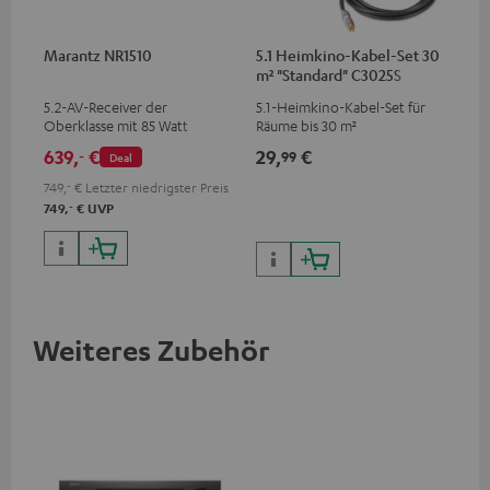
Marantz NR1510
5.1 Heimkino-Kabel-Set 30
m² "Standard" C3025S
5.2-AV-Receiver der
5.1-Heimkino-Kabel-Set für
Oberklasse mit 85 Watt
Räume bis 30 m²
Ausgangsleistung pro Kanal
639,
€
29,
€
‐
99
Deal
749,
‐
€
Letzter niedrigster Preis
‐
749,
€
UVP
Weiteres Zubehör