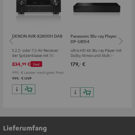
DENON AVR-X2800H DAB
Panasonic Blu-ray Player
5,
DP-UB154
C3
5.2.2- oder 7.2-AV-Receiver
Ultra HD 4K Blu-ray Player mit
Ho
der Spitzenklasse mit 150 Watt
Dolby Atmos und Multi HDR-
Ver
Ausgangsleistung pro Kanal
Unterstützung inklusive
Ci
834,
€
179,
€
24
99
‐
Deal
HDR10+ für eine überragende
Bildqualität mit lebensechten
999,
‐
€
Letzter niedrigster Preis
Kontrasten und Farben
‐
999,
€
UVP
Lieferumfang