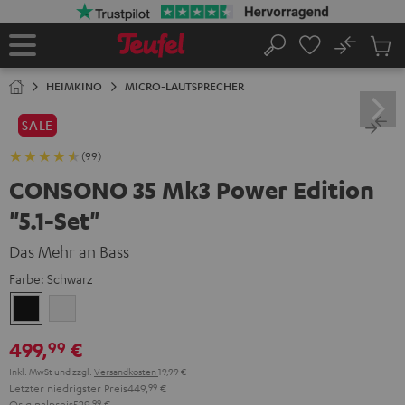
ZUM
NHALT
RINGEN
No
Abs
Startseite
Suche
Artike
im
HEIMKINO
MICRO-LAUTSPRECHER
Waren
SALE
(99)
CONSONO 35 Mk3 Power Edition
"5.1-Set"
Das Mehr an Bass
Farbe:
Schwarz
Schwarz
Weiß
499,
€
99
Inkl. MwSt
und zzgl.
Versandkosten
19,99 €
Letzter niedrigster Preis
449,
99
€
Originalpreis
529,
99
€