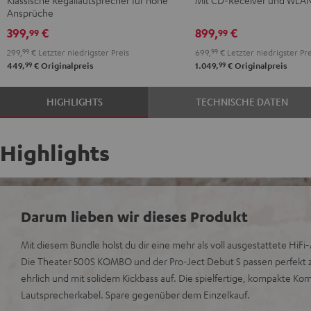
2
Ansprüche
Schwarz
399,
€
899,
€
99
99
299,
99
€
Letzter niedrigster Preis
699,
99
€
Letzter niedrigster Pre
99
99
449,
€
Originalpreis
1.049,
€
Originalpreis
HIGHLIGHTS
TECHNISCHE DATEN
Highlights
Darum lieben wir dieses Produkt
Mit diesem Bundle holst du dir eine mehr als voll ausgestattete HiF
Die Theater 500S KOMBO und der Pro-Ject Debut S passen perfekt
ehrlich und mit solidem Kickbass auf. Die spielfertige, kompakte K
Lautsprecherkabel. Spare gegenüber dem Einzelkauf.