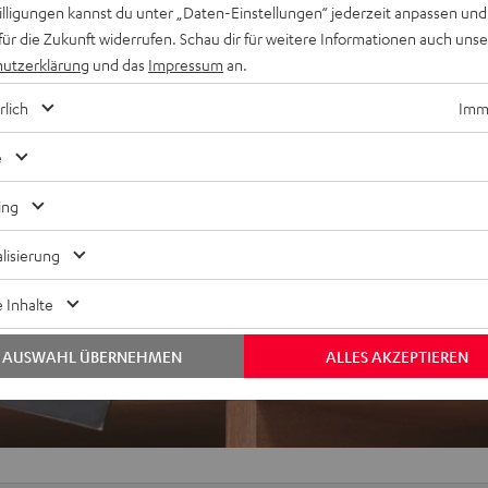
willigungen kannst du unter „Daten-Einstellungen“ jederzeit anpassen und
für die Zukunft widerrufen. Schau dir für weitere Informationen auch uns
utzerklärung
und das
Impressum
an.
rlich
Imme
bei 11 Bewertungen)
e
ing
EWERTUNGEN
lisierung
 Inhalte
AUSWAHL ÜBERNEHMEN
ALLES AKZEPTIEREN