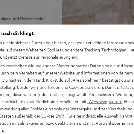
lage und Plattenspieler
 nach dir klingt
tooth-Stereo-Receiver, Pro-
n dir ein sicheres Surferlebnis bieten, das genau zu deinen Interessen pas
 für LPs und Singles,
ufel auf diesen Webseiten Cookies und andere Tracking-Technologien – 
ngestellter Tonarm mit
 und setzt Dienste zur Personalisierung ein.
ating und Auflagekraft
ies verarbeiten wir und andere Marketingpartner Daten von dir und lernen
- durch dein Verhalten auf unserer Website und Informationen von deinem
-End-Bereich (Time
 Du hast es in der Hand: Klickst du auf
„Alles ablehnen“
bestätigst du uns
nfiring Bassreflexsystem)
tellung, bei der wir nur erforderliche Cookies aktivieren. Damit erhältst 
ooth mit aptX und NFC für
ngen, diese werden jedoch zufällig ausgewählt. Personalisierte Werbung
die wirklich relevant für dich sind, erhältst du mit
„Alles akzeptieren“
. Hier 
und ohne Rauschen
erwendung aller Cookies ein sowie der Weitergabe und der Verarbeitung 
rnbedienung aus Aluminium
 Staaten außerhalb der EU/des EWR. Für eine individuelle Auswahl kannst 
e auch einzeln aktivieren bzw. deaktivieren und mit
„Auswahl übernehme
en.