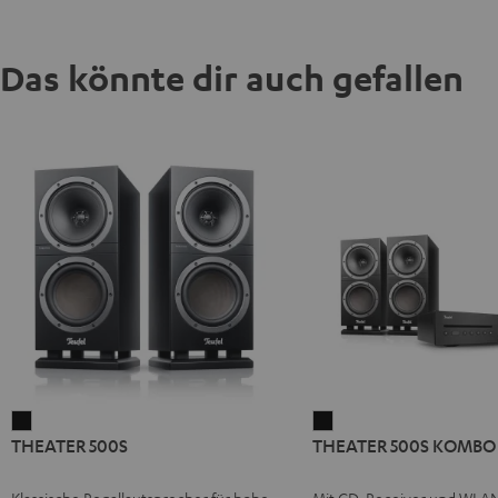
Das könnte dir auch gefallen
THEATER
THEATER
THEATER 500S
THEATER 500S KOMBO 
500S
500S
Schwarz
KOMBO
Klassische Regallautsprecher für hohe
Mit CD-Receiver und WLA