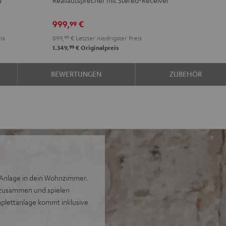
DENON
DRA-
999,
€
99
900H
is
899,
99
€
Letzter niedrigster Preis
Schwarz
99
1.349,
€
Originalpreis
BEWERTUNGEN
ZUBEHÖR
i-Anlage in dein Wohnzimmer.
 zusammen und spielen
omplettanlage kommt inklusive