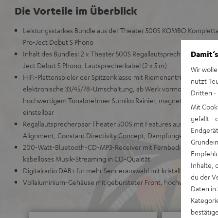
Die Vorteile im Überblick
Leistungsstarkes Bundle aus der Theater 500S KOMBO Komplettan
Pro-Ject Debut S Phono
Damit‘s
Inhalt des Bundles: 2 x Theater 500S Regallautsprecher, CD-Blue
Ject Debut S Phono, Lautsprecherkabel (2 x 5 m)
Wir wolle
HiFi-Plattenspieler der Spitzenklasse mit Riemenantrieb, geeignet
nutzt Te
elektronische 33/45/78-Umschaltung, ab Werk vormontiert und ei
Dritten -
hochwertigem Tonabnehmer Sumiko Rainier, magnetisches Antisk
Mit Cook
einstellbar
gefällt 
Regallautsprecherpaar Theater 500S mit Features aus dem High
Endgerät.
Alignment, Constant Directivity Concept, Dämpfungskammer, Dow
Grundeins
200-Watt-Bluetooth-CD-MP3-Receiver mit Fernbedienung, Bluet
Empfehlu
kabelloses Musik-Streaming in CD-Qualität
Inhalte, 
Digitalradio DAB+ für mehr Senderauswahl mit kristallklarem So
du der V
Vollaluminium-Gehäuse mit gebürsteter Front, hochwertiger Fe
Daten in
Kategori
bestätig