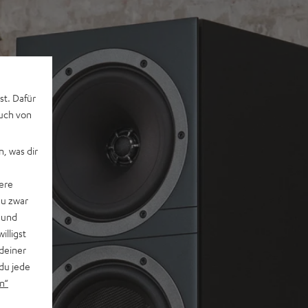
st. Dafür
auch von
, was dir
ere
du zwar
 und
willigst
deiner
du jede
n“