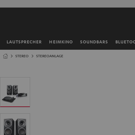
ZUM
NHALT
RINGEN
LAUTSPRECHER
HEIMKINO
SOUNDBARS
BLUETO
Startseite
STEREO
STEREOANLAGE