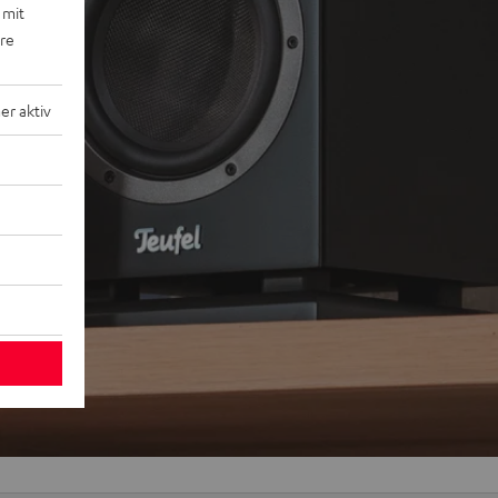
 mit
ere
r aktiv