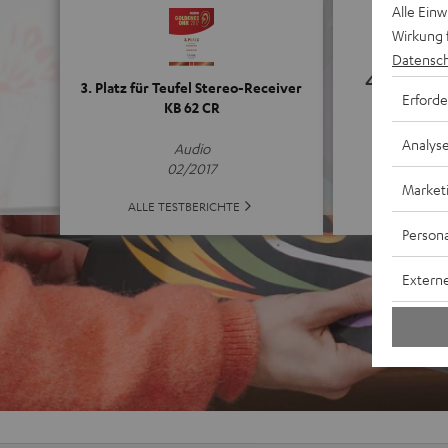
Alle Ein
Wirkung 
Datensch
4.91
3. Platz für Teufel Stereo-Receiver
Erforde
KB 62 CR
(4.91 von 5 
Analys
Audio
02/2017
Market
ALLE B
ALLE TESTBERICHTE
Persona
Externe