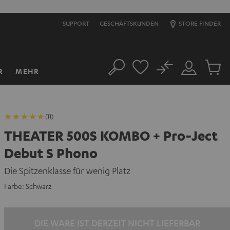
SUPPORT
GESCHÄFTSKUNDEN
STORE FINDER
No
R
MEHR
Suche
Mein
Artikel
Konto
im
Warenk
(11)
THEATER 500S KOMBO + Pro-Ject
Debut S Phono
Die Spitzenklasse für wenig Platz
Farbe:
Schwarz
DIE WARE IST DERZEIT NICHT LIEFERBAR